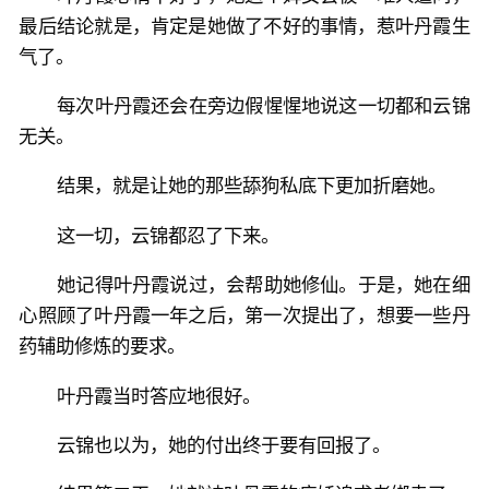
最后结论就是，肯定是她做了不好的事情，惹叶丹霞生
气了。
每次叶丹霞还会在旁边假惺惺地说这一切都和云锦
无关。
结果，就是让她的那些舔狗私底下更加折磨她。
这一切，云锦都忍了下来。
她记得叶丹霞说过，会帮助她修仙。于是，她在细
心照顾了叶丹霞一年之后，第一次提出了，想要一些丹
药辅助修炼的要求。
叶丹霞当时答应地很好。
云锦也以为，她的付出终于要有回报了。