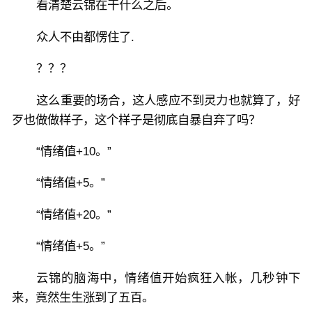
看清楚云锦在干什么之后。
众人不由都愣住了.
？？？
这么重要的场合，这人感应不到灵力也就算了，好
歹也做做样子，这个样子是彻底自暴自弃了吗？
“情绪值+10。”
“情绪值+5。”
“情绪值+20。”
“情绪值+5。”
云锦的脑海中，情绪值开始疯狂入帐，几秒钟下
来，竟然生生涨到了五百。