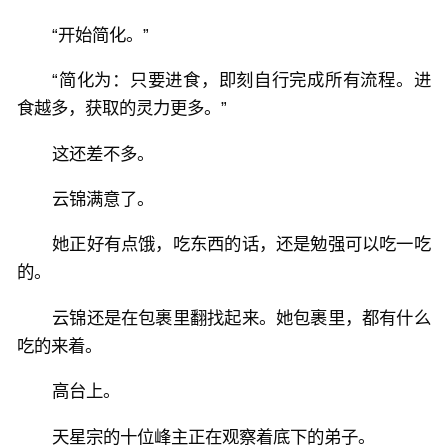
“开始简化。”
“简化为：只要进食，即刻自行完成所有流程。进
食越多，获取的灵力更多。”
这还差不多。
云锦满意了。
她正好有点饿，吃东西的话，还是勉强可以吃一吃
的。
云锦还是在包裹里翻找起来。她包裹里，都有什么
吃的来着。
高台上。
天星宗的十位峰主正在观察着底下的弟子。