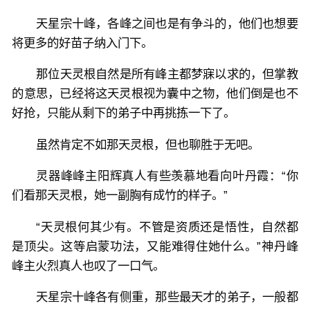
天星宗十峰，各峰之间也是有争斗的，他们也想要
将更多的好苗子纳入门下。
那位天灵根自然是所有峰主都梦寐以求的，但掌教
的意思，已经将这天灵根视为囊中之物，他们倒是也不
好抢，只能从剩下的弟子中再挑拣一下了。
虽然肯定不如那天灵根，但也聊胜于无吧。
灵器峰峰主阳辉真人有些羡慕地看向叶丹霞：“你
们看那天灵根，她一副胸有成竹的样子。”
“天灵根何其少有。不管是资质还是悟性，自然都
是顶尖。这等启蒙功法，又能难得住她什么。”神丹峰
峰主火烈真人也叹了一口气。
天星宗十峰各有侧重，那些最天才的弟子，一般都