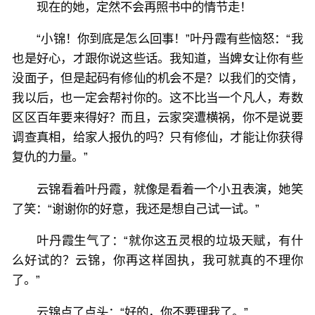
现在的她，定然不会再照书中的情节走！
“小锦！你到底是怎么回事！”叶丹霞有些恼怒：“我
也是好心，才跟你说这些话。我知道，当婢女让你有些
没面子，但是起码有修仙的机会不是？以我们的交情，
我以后，也一定会帮衬你的。这不比当一个凡人，寿数
区区百年要来得好？而且，云家突遭横祸，你不是说要
调查真相，给家人报仇的吗？只有修仙，才能让你获得
复仇的力量。”
云锦看着叶丹霞，就像是看着一个小丑表演，她笑
了笑：“谢谢你的好意，我还是想自己试一试。”
叶丹霞生气了：“就你这五灵根的垃圾天赋，有什
么好试的？云锦，你再这样固执，我可就真的不理你
了。”
云锦点了点头：“好的，你不要理我了。”