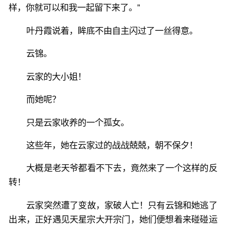
样，你就可以和我一起留下来了。”
叶丹霞说着，眸底不由自主闪过了一丝得意。
云锦。
云家的大小姐！
而她呢？
只是云家收养的一个孤女。
这些年，她在云家过的战战兢兢，朝不保夕！
大概是老天爷都看不下去，竟然来了一个这样的反
转！
云家突然遭了变故，家破人亡！只有云锦和她逃了
出来，正好遇见天星宗大开宗门，她们便想着来碰碰运