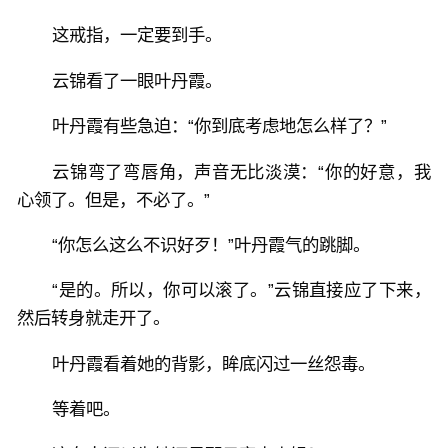
这戒指，一定要到手。
云锦看了一眼叶丹霞。
叶丹霞有些急迫：“你到底考虑地怎么样了？”
云锦弯了弯唇角，声音无比淡漠：“你的好意，我
心领了。但是，不必了。”
“你怎么这么不识好歹！”叶丹霞气的跳脚。
“是的。所以，你可以滚了。”云锦直接应了下来，
然后转身就走开了。
叶丹霞看着她的背影，眸底闪过一丝怨毒。
等着吧。