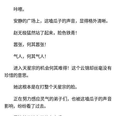
咔嚓。
安静的广场上，这嗑瓜子的声音，显得格外清晰。
赵无极猛然站了起来，脸色铁青！
嚣张，何其嚣张！
气人，何其气人！
进入天星宗的机会何其难得！这个云锦却丝毫没有
珍惜的意思。
她这根本是在打整个天星宗的脸。
正在努力感应灵气的弟子们，也被这嗑瓜子的声音
影响，纷纷看了过去。