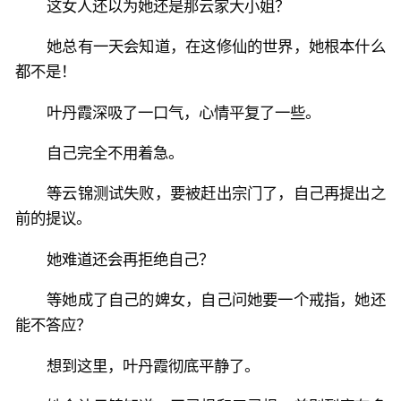
这女人还以为她还是那云家大小姐？
她总有一天会知道，在这修仙的世界，她根本什么
都不是！
叶丹霞深吸了一口气，心情平复了一些。
自己完全不用着急。
等云锦测试失败，要被赶出宗门了，自己再提出之
前的提议。
她难道还会再拒绝自己？
等她成了自己的婢女，自己问她要一个戒指，她还
能不答应？
想到这里，叶丹霞彻底平静了。