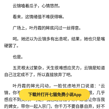
云锦嗑着瓜子，心情悠然。
看来，这情绪值不难获得嘛。
广场上，叶丹霞的眸底闪过一丝得意。
呵。她还以为云锦多有出息呢，结果，她也只是嘴
硬罢了。
也是。
五灵根太过繁杂，天生很难感应灵力，云锦是知道
自己注定成不了，所以直接放弃了吧。
叶丹霞的眸光闪动，一脸忧虑地开口说道：“云
锦，你不要这个样子啊！虽然你只是区区五灵根，几乎
下载并打开七猫免费小说App
感应不到灵力。可是，我已经答应了你，愿意让你当我
的婢女，带你一起入宗门，你千万不要自暴自弃，好不