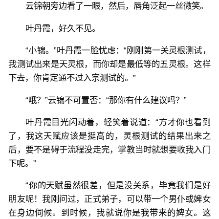
为了让女主不再烦人，云锦只能把男主女主，还有一众
云锦朝旁边看了一眼，然后，唇角泛起一丝微笑。
团宠女主的男配通通打飞。
这一世，她定要得道飞升，谁也别想阻碍她。
叶丹霞，好久不见。
云锦飞升那日。
“小锦。”叶丹霞一脸忧虑：“刚刚第一关灵根测试，
霞光万道，天地来贺。
我测试出来是天灵根，而你却是最低等的五灵根。这样
众人：“？？？”
下去，你肯定通不过入宗测试的。”
说好的炮灰女配，她怎么就无敌了？
“哦？”云锦不可置否：“那你有什么建议吗？”
叶丹霞目光闪动着，轻笑着说道：“方才你也看到
了，我这天赋应该是挺高的，灵根测试的结果出来之
后，要不是碍于流程没走完，掌教当时就想要收我入门
下呢。”
“你的天赋虽然很差，但是没关系，毕竟我们是好
朋友呢！我刚问过，正式弟子，可以带一个男仆或婢女
在身边伺候。到时候，我就说你是我带来的婢女。这