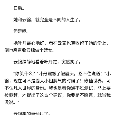
日后。
她和云锦，就完全是不同的人生了。
但是呢。
她叶丹霞心地好，看在云家也算收留了她的份上，
倒也愿意收云锦做个婢女。
云锦静静地看着叶丹霞，突然笑了。
“你笑什么？”叶丹霞皱了皱眉头，忍不住说道：“小
锦，现在可不是耍大小姐脾气的时候了！修仙世界，可
不认凡人世界的身份。我也是看你通不过测试，马上要
被驱赶，才提出了这么个建议，你要是不愿意，就当我
没说。”
云锦笑的更灿烂了。