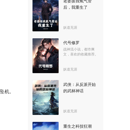
老婆拔我氧气管
后，我重生了
妖道无涯
代号修罗
战神流小说，都市爽
文，喜欢的收藏推荐。
妖道无涯
武侠：从反派开始
的武林神话
外坠机。
妖道无涯
重生之科技狂潮