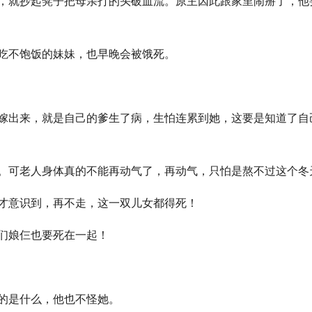
，就抄起凳子把母亲打的头破血流。原主因此跟家里闹掰了，他
吃不饱饭的妹妹，也早晚会被饿死。
嫁出来，就是自己的爹生了病，生怕连累到她，这要是知道了自
。可老人身体真的不能再动气了，再动气，只怕是熬不过这个冬
才意识到，再不走，这一双儿女都得死！
们娘仨也要死在一起！
的是什么，他也不怪她。