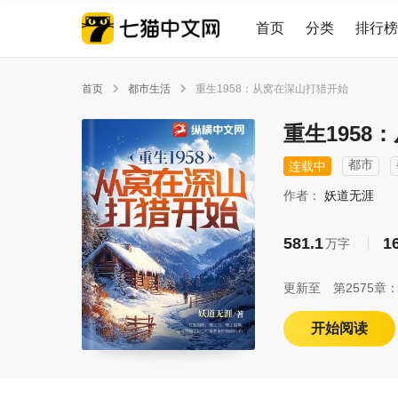
首页
分类
排行榜
首页
都市生活
重生1958：从窝在深山打猎开始


重生1958
都市
连载中
作者：
妖道无涯
581.1
1
万字
更新至
第2575章
开始阅读