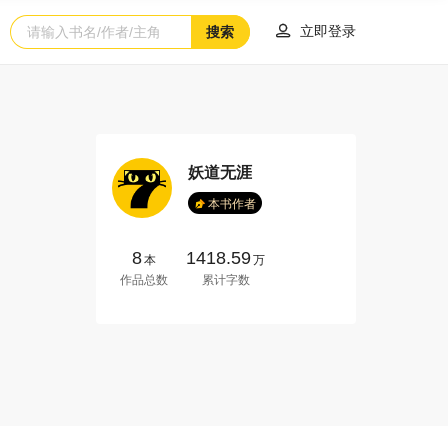

立即登录
搜索
妖道无涯
本书作者
8
1418.59
本
万
作品总数
累计字数