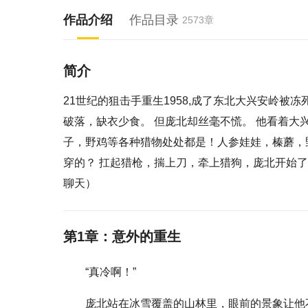
作品介绍
作品目录
2573章
简介
21世纪的狙击手重生1958,成了东北大兴安岭被
破落，缺衣少食。 但庞北却丝毫不慌。 他看着
子，野鸡等各种猎物处处都是！人参娃娃，榛蘑，
穿的？ 扛起猎枪，揣上刀，牵上猎狗，庞北开始了赶
聊天）
第1章：意外的重生
“真冷啊！”
庞北站在冰雪覆盖的山林里，眼前的景象让他