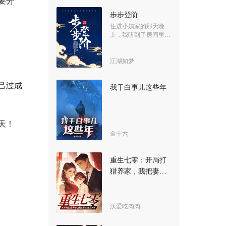
要分
步步登阶
住进小姨家的那天晚
上，我听到了房间里不
一样的声音。
江湖如梦
己过成
我干白事儿这些年
天！
金十六
重生七零：开局打
猎养家，我把妻女
宠上天
沃爱吃肉肉