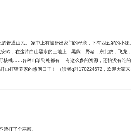
冻死的普通山民。 家中上有被赶出家门的母亲，下有四五岁的小妹
大兴安岭，在这片白山黑水的土地上，黑熊，野猪，东北虎，飞龙
野核桃……各种山珍到处都有！ 有这么多的资源，还怕没有吃
山打猎养家的悠闲日子！ （读者q群170224672，欢迎大家
不禁打了个寒颤。