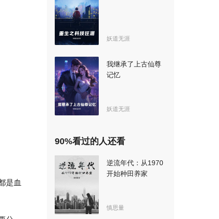
妖道无涯
我继承了上古仙尊
记忆
妖道无涯
90%看过的人还看
逆流年代：从1970
开始种田养家
都是血
慎思量