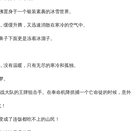
佛置身于一个银装素裹的冰雪世界。
，缓缓升腾，又迅速消散在寒冷的空气中。
鼻子下面更是冻着冰溜子。
，没有温暖，只有无尽的寒冷和孤独。
梦。
虎特战大队的王牌狙击手。在奉命机降抓捕一个亡命徒的时候，意
北！
变成了连饭都吃不上的山民！