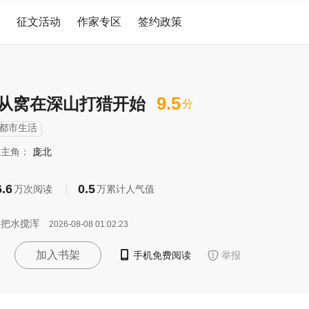
征文活动
作家专区
签约政策
9.5
：从窝在深山打猎开始
分
都市生活
主角：
庞北
6.6
0.5
万次阅读
万累计人气值
：把水搅浑
2026-08-08 01:02:23

加入书架
手机免费阅读

举报