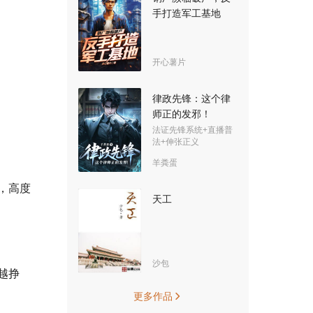
手打造军工基地
开心薯片
律政先锋：这个律
师正的发邪！
法证先锋系统+直播普
法+伸张正义
羊粪蛋
，高度
天工
沙包
越挣
更多作品
