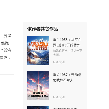
该作者其它作品
。 房屋
重生1958：从窝在
，傻狍
深山打猎开始番外
的？没有
如果你喜欢，请点一下
收藏。
来催更，
妖道无涯
重返1987：开局忽
悠我妹不嫁人
妖道无涯