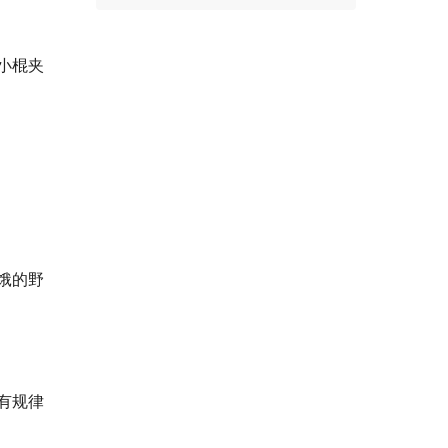
小棍夹
饿的野
有规律