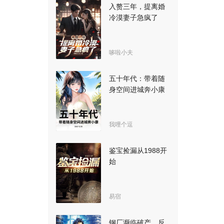
入赘三年，提离婚
冷漠妻子急疯了
哆啦小夫
五十年代：带着随
身空间进城奔小康
我哩个逗
鉴宝捡漏从1988开
始
易宿
钢厂濒临破产，反