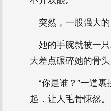
不开双眼。
突然，一股强大的
她的手腕就被一只
大差点碾碎她的骨头
“你是谁？”一道
起，让人毛骨悚然。