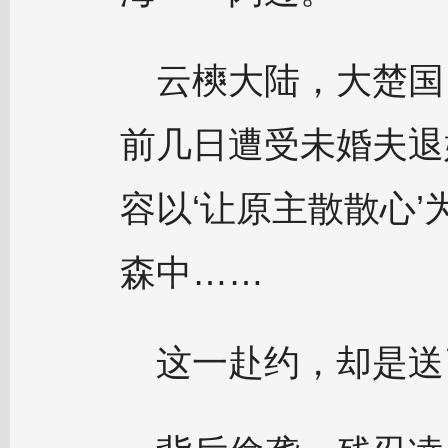
云樉大陆，大楚国
前几日遭受未婚夫退
容以‘让原主散散心
森中……
这一赴约，却是送