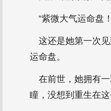
“紫微大气运命盘
这还是她第一次见
运命盘。
在前世，她拥有一
瞳，没想到重生在这