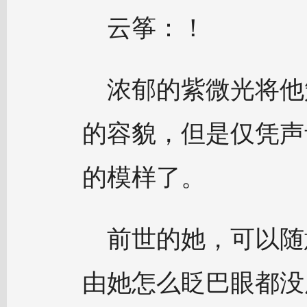
云筝：！
浓郁的紫微光将他
的容貌，但是仅凭声
的模样了。
前世的她，可以随
由她怎么眨巴眼都没