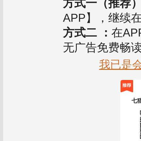
方式一（推荐
APP】，继续
方式二 ：
在A
无广告免费畅
我已是
七