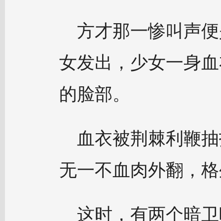
方才那一惨叫声便
女发出，少女一身血
的脸部。
血衣被荆棘利鞭抽
无一不血肉外翻，格
这时，有两个暗卫