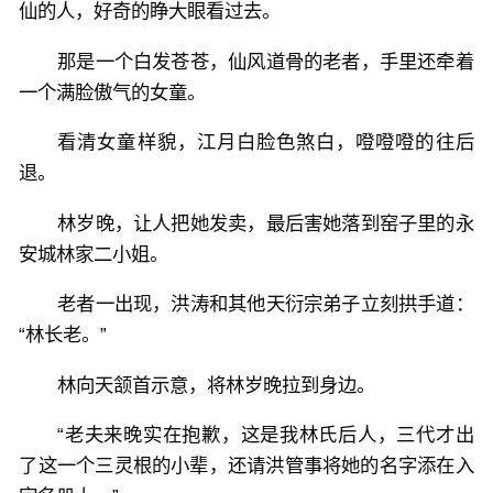
仙的人，好奇的睁大眼看过去。
那是一个白发苍苍，仙风道骨的老者，手里还牵着
一个满脸傲气的女童。
看清女童样貌，江月白脸色煞白，噔噔噔的往后
退。
林岁晚，让人把她发卖，最后害她落到窑子里的永
安城林家二小姐。
老者一出现，洪涛和其他天衍宗弟子立刻拱手道：
“林长老。”
林向天颔首示意，将林岁晚拉到身边。
“老夫来晚实在抱歉，这是我林氏后人，三代才出
了这一个三灵根的小辈，还请洪管事将她的名字添在入