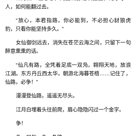
人，如何能翻过去。
“放心，本君指路，你必能到，不必担心豺狼虎
豹，只看你能坚持多久。”
女仙御剑远去，消失在苍茫云海之间，只留下一句
醉意熏熏的话。
“仙凡有路，全凭着足底一双凫，翱翔天地，放浪
江湖。东方丹丘西太华，朝游北海暮苍梧……记住了，
仙路，必争！”
漫漫登仙路，遥遥无尽头。
江月白埋着头往前爬，眉心隐隐闪过一个金字。
争！