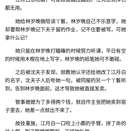
都无用。
她给林岁晚做陪读丫鬟，林岁晚自己不乐意学，她
却要帮林岁晚记下夫子留的作业，记不住要被骂，可她
拿什么记？
她只能在林岁晚打瞌睡的时候努力听课，平日有空
的时候用木棍在地上写字，林岁晚的纸笔她可不敢碰。
之后被沈夫子发现，就教她认字还给她改了江月白
的名字，沈夫子人后夸她一句，被同屋的另一个丫鬟听
到，告到林岁晚面前，这才导致她被直接发卖。
管事嬷嬷为了多得两个钱，就自作主张把她卖到窑
子里去，她差一点就出不来了。
故技重施，江月白一口咬上小厮的手臂，拼了命的