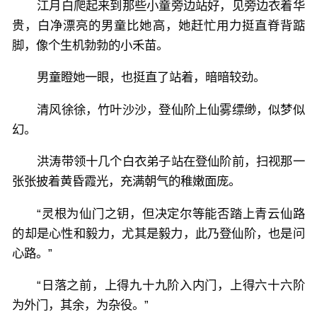
江月白爬起来到那些小童旁边站好，见旁边衣着华
贵，白净漂亮的男童比她高，她赶忙用力挺直脊背踮
脚，像个生机勃勃的小禾苗。
男童瞪她一眼，也挺直了站着，暗暗较劲。
清风徐徐，竹叶沙沙，登仙阶上仙雾缥缈，似梦似
幻。
洪涛带领十几个白衣弟子站在登仙阶前，扫视那一
张张披着黄昏霞光，充满朝气的稚嫩面庞。
“灵根为仙门之钥，但决定尔等能否踏上青云仙路
的却是心性和毅力，尤其是毅力，此乃登仙阶，也是问
心路。”
“日落之前，上得九十九阶入内门，上得六十六阶
为外门，其余，为杂役。”