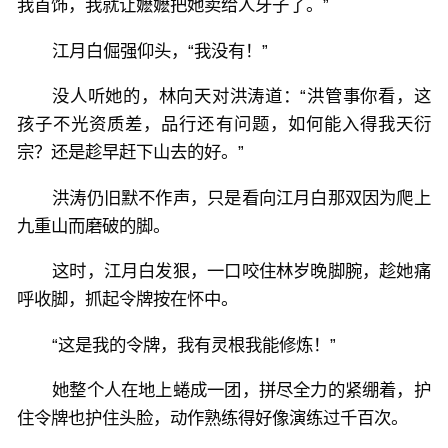
我首饰，我就让嬷嬷把她卖给人牙子了。”
江月白倔强仰头，“我没有！”
没人听她的，林向天对洪涛道：“洪管事你看，这
孩子不光资质差，品行还有问题，如何能入得我天衍
宗？还是趁早赶下山去的好。”
洪涛仍旧默不作声，只是看向江月白那双因为爬上
九重山而磨破的脚。
这时，江月白发狠，一口咬住林岁晚脚腕，趁她痛
呼收脚，抓起令牌按在怀中。
“这是我的令牌，我有灵根我能修炼！”
她整个人在地上蜷成一团，拼尽全力的紧绷着，护
住令牌也护住头脸，动作熟练得好像演练过千百次。