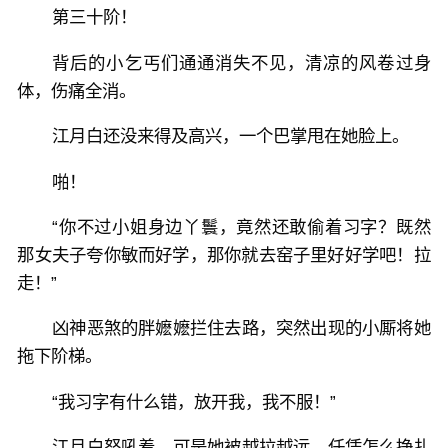
第三十阶！
背后的小乞丐们通通消失不见，清凉的风卷过身
体，伤痛全消。
江月白还没来得及高兴，一个巴掌甩在她脸上。
啪！
“你不过小姐身边丫鬟，竟然还敢偷着习字？既然
那女夫子夸你敏而好学，那你就去窑子里好好学吧！拉
走！”
凶神恶煞的胖嬷嬷拦住去路，突然出现的小厮将她
拖下阶梯。
“我习字有什么错，放开我，我不服！”
江月白怒吼着，可是她被越拉越远，任凭怎么挣扎