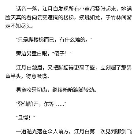
话音一落，江月白发现所有小童都紧张起来，她满
脸天真的看向云雾遮掩的楼梯，蜿蜒如龙，于竹林间游
走不知尽头。
“只是爬楼梯而已，有什么难的。”
旁边男童白眼，“傻子！”
江月白皱眉，又把脚踮得更高了些，立刻超了那男
童半头，得意噘嘴。
男童咬牙切齿，继续暗暗踮脚较劲。
“登仙阶开，尔等……”
“且慢！”
一道遁光落在众人前方，江月白第二次见到御剑飞