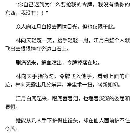
“你自己迟到为什么要抢我的令牌，我没有偷你的
东西，我没有！！”
众人向江月白投去同情目光，但也仅限于此。
林向天轻蔑一笑，抬手轻轻一甩，江月白整个人就
飞出去狠狠撞在旁边山石上。
剧痛袭来，鲜血喷出，令牌掉落在地。
林向天手指微勾，令牌飞入他手，看到上面的血
迹，林向天露出几分嫌弃，净尘术一扫，崭新如初。
江月白爬起来，眼底蓄着泪，也埋着深深的委屈和
畏惧。
她能从凡人手下护得住馒头，却在仙人面前护不住
令牌。