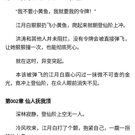
“我不要小黄鱼，我就要我的令牌！”
江月白狠狠扔飞小黄鱼，爬起来就朝登仙阶上冲。
洪涛和其他人并未阻拦，没有令牌会被直接弹飞，
让她狠狠撞一次，也能彻底死心。
就在这时，异变突起。
本该被弹飞的江月白眉心闪过一抹微不可查的金
光，竟冲上登仙阶，在众人眼前消失不见。
第002章 仙人抚我顶
深林寂静，登仙阶上空无一人。
冷风吹来，江月白打了个颤，抱紧自己，一瘸一拐