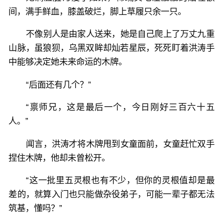
*
间，满手鲜血，膝盖破烂，脚上草履只余一只。
无CP！
不像别人是由家人送来，她是自己爬上了万丈九重
山脉，虽狼狈，乌黑双眸却灿若星辰，死死盯着洪涛手
中能够决定她未来命运的木牌。
“后面还有几个？”
“禀师兄，这是最后一个，今日刚好三百六十五
人。”
闻言，洪涛才将木牌甩到女童面前，女童赶忙双手
捏住木牌，他却未曾松开。
“这一批里五灵根也有不少，但你的灵根值却是最
差的，就算入门也只能做杂役弟子，可能一辈子都无法
筑基，懂吗？”