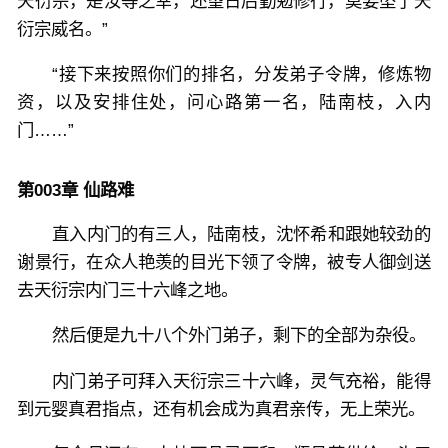
天衍宗，是汝等之幸，还望日后勤勉修行，莫要坠了天
衍宗威名。”
“接下来按照你们的排名，分发弟子令牌，修炼物
资，以及安排住处，问心路第一名，陆南枝，入内
门……”
第003章 仙路难
直入内门的有三人，陆南枝，沈怀希和跟她较劲的
谢景行，在众人艳羡的目光下领了令牌，被专人御剑送
去天衍宗内门三十六峰之地。
然后便是九十八个外门弟子，剩下的全部为杂役。
内门弟子可拜入天衍宗三十六峰，灵气充裕，能得
到元婴真君指点，还有机会成为真君亲传，无上荣光。