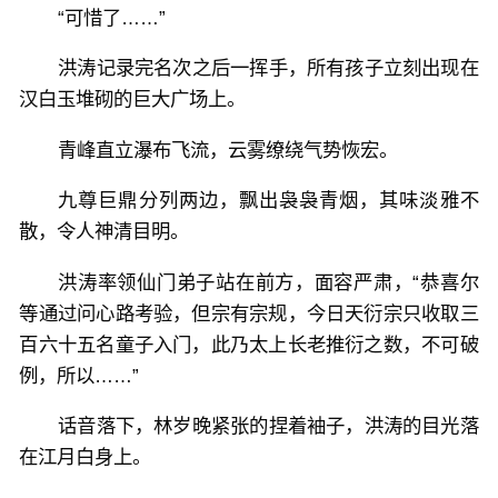
“可惜了……”
洪涛记录完名次之后一挥手，所有孩子立刻出现在
汉白玉堆砌的巨大广场上。
青峰直立瀑布飞流，云雾缭绕气势恢宏。
九尊巨鼎分列两边，飘出袅袅青烟，其味淡雅不
散，令人神清目明。
洪涛率领仙门弟子站在前方，面容严肃，“恭喜尔
等通过问心路考验，但宗有宗规，今日天衍宗只收取三
百六十五名童子入门，此乃太上长老推衍之数，不可破
例，所以……”
话音落下，林岁晚紧张的捏着袖子，洪涛的目光落
在江月白身上。