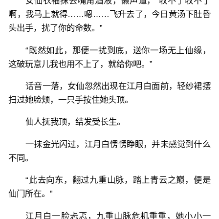
女仙衣袖抹去嘴角酒液，懒声道，“收不了收不了
啊，我马上就得……嗯……飞升去了，今日黄汤下肚昏
头出手，扰了你的命数。”
“既然如此，那便一扰到底，送你一场无上仙缘，
这破玩意儿我也用不上了，就给你吧。”
话音一落，女仙忽然出现在江月白面前，轻纱裙摆
扫过她脸颊，一只手按住她头顶。
仙人抚我顶，结发受长生。
一抹金光闪过，江月白愣愣睁眼，并未感觉到什么
不同。
“此去向东，翻过九重山脉，踏上青云之巅，便是
仙门所在。”
江月白一脸忐忑，九重山脉危机重重，她小小一