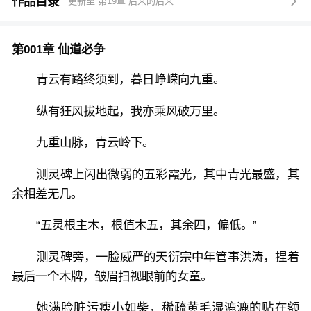
师姐日诵十卷经，我便读书到天明。
作品目录
更新至 第19章 后来的后来

师兄舞刀百来回，我便弄枪星夜归。
师父炼丹通宵坐，我便丹炉火不灭！
第001章 仙道必争
卷不死自己，就卷死别人，争取卷哭全修真界。
【你专注炼丹，由于你卷得太狠，丹炉不堪重负爆炸
青云有路终须到，暮日峥嵘向九重。
了，炼丹熟练度-1】
纵有狂风拔地起，我亦乘风破万里。
【你搬来铁锅继续炼丹，意外发现铁锅控火更容易，药
材受热更均匀，炼丹熟练度+5】
九重山脉，青云岭下。
【恭喜，你的炼丹术升级了！】
测灵碑上闪出微弱的五彩霞光，其中青光最盛，其
*
余相差无几。
注：前期有修仙数据面板，吐槽属性，不加点不奖励不
任务，出场率低，后期废弃，不喜勿扰，弃书不必告
“五灵根主木，根值木五，其余四，偏低。”
知！
*
测灵碑旁，一脸威严的天衍宗中年管事洪涛，捏着
白嫖请有白嫖的基本素养，除了夸我，白嫖请不要发
最后一个木牌，皱眉扫视眼前的女童。
言！
她满脸脏污瘦小如柴，稀疏黄毛湿漉漉的贴在额