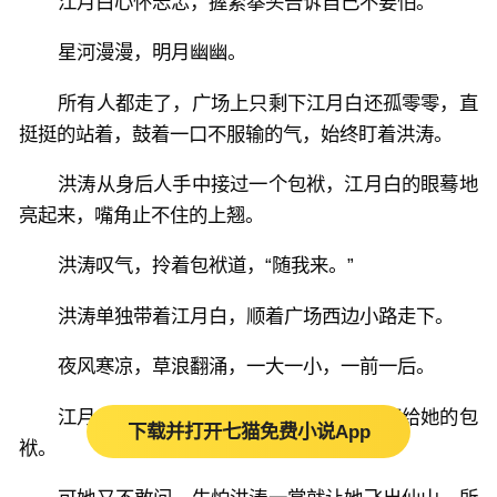
江月白心怀忐忑，握紧拳头告诉自己不要怕。
星河漫漫，明月幽幽。
所有人都走了，广场上只剩下江月白还孤零零，直
挺挺的站着，鼓着一口不服输的气，始终盯着洪涛。
洪涛从身后人手中接过一个包袱，江月白的眼蓦地
亮起来，嘴角止不住的上翘。
洪涛叹气，拎着包袱道，“随我来。”
洪涛单独带着江月白，顺着广场西边小路走下。
夜风寒凉，草浪翻涌，一大一小，一前一后。
江月白始终盯着洪涛手中属于她，却又不给她的包
下载并打开七猫免费小说App
袱。