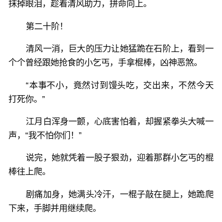
抹掉眼泪，趁着清风助力，拼命向上。
第二十阶！
清风一消，巨大的压力让她猛跪在石阶上，看到一
个个曾经跟她抢食的小乞丐，手拿棍棒，凶神恶煞。
“本事不小，竟然讨到馒头吃，交出来，不然今天
打死你。”
江月白浑身一颤，心底害怕着，却握紧拳头大喊一
声，“我不怕你们！”
说完，她就凭着一股子狠劲，迎着那群小乞丐的棍
棒往上爬。
剧痛加身，她满头冷汗，一棍子敲在腿上，她跪爬
下来，手脚并用继续爬。