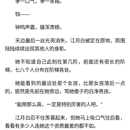
争一口气，争一条路。
铛——
钟鸣声震，雄浑肃穆。
天边最后一丝光亮消失，江月白被定在原地，周围
陆陆续续出现其他人的身影。
她不知道自己此刻在第几阶，前面还有很长的阶
梯，七八个人分布在阶梯各处。
她能看到的最远处是个女孩，比那女孩落后一点
的，居然是先前在她旁边，骂她傻子的白净男孩。
“能爬那么高，一定是特别厉害的人吧。”
江月白忍不住羡慕起来，但她马上吸口气往后看，
看看有多少人连她这个资质最差的都不如。