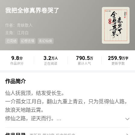
我把全修真界卷哭了
作者：青蚨散人
主角：江月白
已完结
幻想言情
玄幻仙侠
9.8
3.2
790.5
259.9
分
万人
万
万字
作品评分
正在阅读
累计人气
更新字数
作品简介
仙人抚我顶，结发受长生。
一介孤女江月白，翻山九重上青云，只为觅得仙人路，
放浪天地踏云霄。
修仙之路，逆天而行。

与天争，与地争，与人争，与己争。