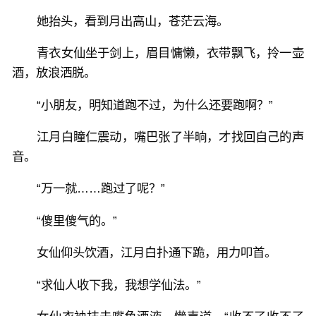
她抬头，看到月出高山，苍茫云海。
青衣女仙坐于剑上，眉目慵懒，衣带飘飞，拎一壶
酒，放浪洒脱。
“小朋友，明知道跑不过，为什么还要跑啊？”
江月白瞳仁震动，嘴巴张了半晌，才找回自己的声
音。
“万一就……跑过了呢？”
“傻里傻气的。”
女仙仰头饮酒，江月白扑通下跪，用力叩首。
“求仙人收下我，我想学仙法。”