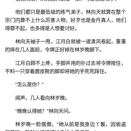
他们都只是最低级的练气弟子，林向天就算在整个
宗门内算不上什么厉害人物，好歹也是金丹真人，他们
得罪不起，也多得是人想要讨好。
林向天袖子一甩，江月白就被一道清风卷起，重重
的摔在几人面前，令牌正好掉在林岁晚脚下。
江月白顾不上疼，手脚并用的扑过去将令牌按住，
不料一只穿着鹿皮靴的脚却将她的手死死踩住。
“怎么是你？”
闻声，几人看向林岁晚。
“晚晚认得她？”林向天问。
林岁晚一脸倨傲，“她从前是我身边丫鬟，因偷盗