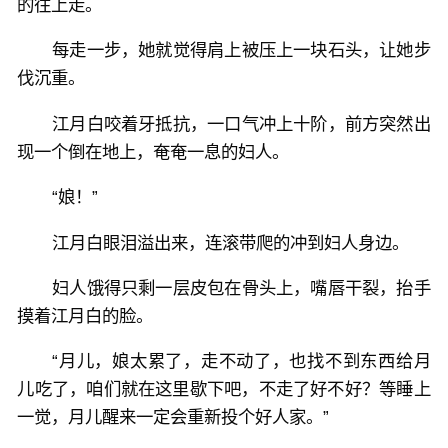
的往上走。
每走一步，她就觉得肩上被压上一块石头，让她步
伐沉重。
江月白咬着牙抵抗，一口气冲上十阶，前方突然出
现一个倒在地上，奄奄一息的妇人。
“娘！”
江月白眼泪溢出来，连滚带爬的冲到妇人身边。
妇人饿得只剩一层皮包在骨头上，嘴唇干裂，抬手
摸着江月白的脸。
“月儿，娘太累了，走不动了，也找不到东西给月
儿吃了，咱们就在这里歇下吧，不走了好不好？等睡上
一觉，月儿醒来一定会重新投个好人家。”