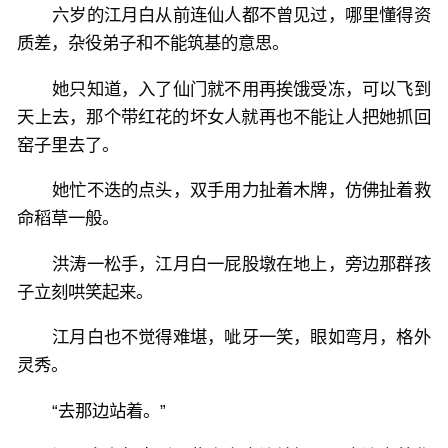
六岁的江月白从前连仙人都不曾见过，哪里懂得资
质差，杂役弟子和不能筑基的意思。
她只知道，入了仙门就不用再挨饿受冻，可以飞到
天上去，那个带红花的坏女人就再也不能让人把她抓回
窑子里去了。
她忙不迭的点头，双手用力扯着木牌，仿佛扯着救
命稻草一般。
洪涛一松手，江月白一屁股墩在地上，旁边那群孩
子立刻哄笑起来。
江月白也不觉得难堪，呲牙一笑，眼如弯月，格外
灵秀。
“去那边站着。”