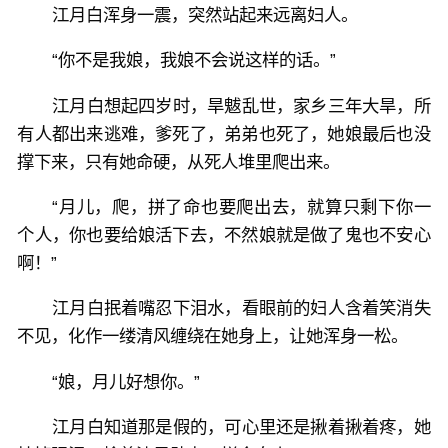
江月白浑身一震，突然站起来远离妇人。
“你不是我娘，我娘不会说这样的话。”
江月白想起四岁时，旱魃乱世，家乡三年大旱，所
有人都出来逃难，爹死了，弟弟也死了，她娘最后也没
撑下来，只有她命硬，从死人堆里爬出来。
“月儿，爬，拼了命也要爬出去，就算只剩下你一
个人，你也要给娘活下去，不然娘就是做了鬼也不安心
啊！”
江月白抿着嘴忍下泪水，看眼前的妇人含着笑消失
不见，化作一缕清风缠绕在她身上，让她浑身一松。
“娘，月儿好想你。”
江月白知道那是假的，可心里还是揪着揪着疼，她