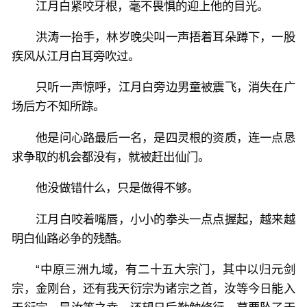
江月白紧咬牙根，毫不畏惧的迎上他的目光。
洪涛一抬手，林岁晚尖叫一声捂着耳朵蹲下，一股
疾风从江月白耳旁吹过。
只听一声惊呼，江月白旁边男童被震飞，消失在广
场后方不知所踪。
他是问心路最后一名，是四灵根的资质，连一点恳
求争取的机会都没有，就被赶出仙门。
他没做错什么，只是做得不够。
江月白咬着嘴唇，小小的拳头一点点握起，越来越
明白仙路必争的残酷。
“中原三洲九域，有二十五大宗门，其中以归元剑
宗，金刚台，还有我天衍宗为诸宗之首，汝等今日能入