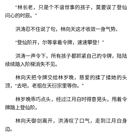
“林长老，只是个不谙世事的孩子，莫要误了登仙
问心的时辰。”
洪涛忍不住说了句，林向天这才收敛一身气势。
“登仙阶开，尔等拿着令牌，速速攀登！”
洪涛一声令下，所有孩子都抓紧自己的令牌，陆陆
续续踏入阶梯消失不见。
林向天把令牌交给林岁晚，慈爱的揉了揉她的头
顶，“去吧，老祖在天衍宗里等你。”
林岁晚乖巧点头，经过江月白时得意晃头，甩着令
牌踏上登仙阶。
林向天御剑离开，洪涛叹了口气，走到江月白身
边。