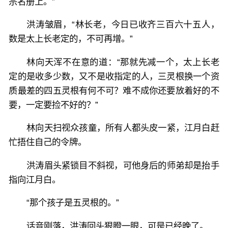
宗名册上。”
洪涛皱眉，“林长老，今日已收齐三百六十五人，
数是太上长老定的，不可再增。”
林向天浑不在意的道：“那就先减一个，太上长老
定的是收多少数，又不是收指定的人，三灵根换一个资
质最差的四五灵根有何不可？难不成你还要放着好的不
要，一定要捡不好的？”
林向天扫视众孩童，所有人都头皮一紧，江月白赶
忙捂住自己的令牌。
洪涛眉头紧锁目不斜视，可他身后的师弟却是抬手
指向江月白。
“那个孩子是五灵根的。”
话音刚落，洪涛回头狠瞪一眼，可是已经晚了。