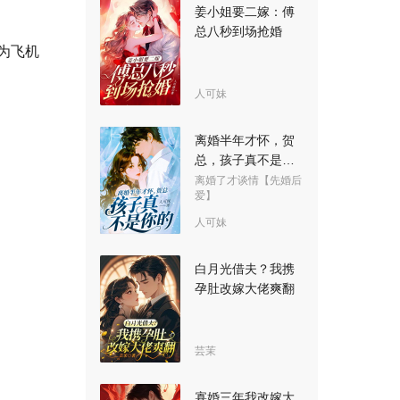
姜小姐要二嫁：傅
总八秒到场抢婚
为飞机
人可妹
离婚半年才怀，贺
总，孩子真不是你
的
离婚了才谈情【先婚后
爱】
人可妹
白月光借夫？我携
孕肚改嫁大佬爽翻
芸茉
寡婚三年我改嫁大