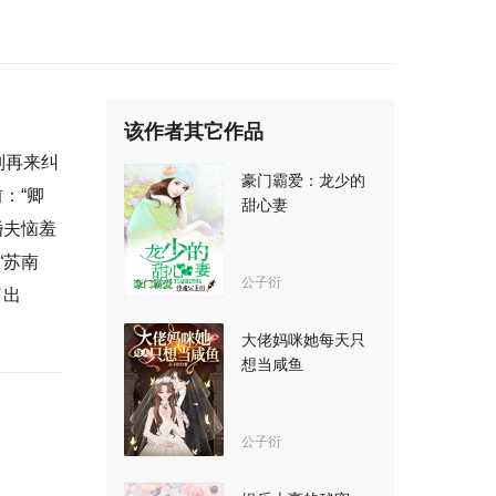
该作者其它作品
别再来纠
豪门霸爱：龙少的
：“卿
甜心妻
婚夫恼羞
“苏南
公子衍
了出
大佬妈咪她每天只
想当咸鱼
公子衍