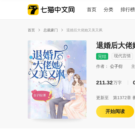
首页
分类
排行榜
首页
总裁豪门
退婚后大佬她又美又飒


退婚后大佬
现代言情
完结
作者：
公子衍
211.32
万字
更新至
第1372
开始阅读