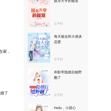
娱乐大亨的秘宠
公子衍
每天被迫和大佬谈
恋爱
在家，
公子衍
和影帝隐婚后她野
翻了
退婚了
公子衍
Hello，小甜心