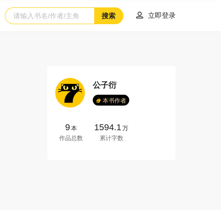

立即登录
搜索
公子衍
本书作者
9
1594.1
本
万
作品总数
累计字数