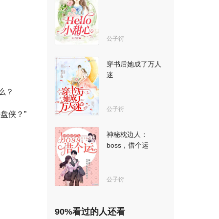
公子衍
穿书后她成了万人
迷
么？
公子衍
盘侠？”
神秘枕边人：
boss，借个运
公子衍
90%看过的人还看