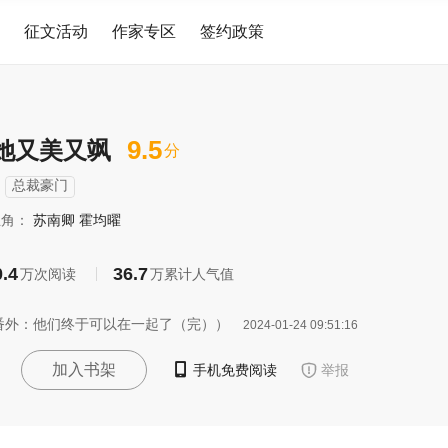
征文活动
作家专区
签约政策
9.5
她又美又飒
分
总裁豪门
主角：
苏南卿
霍均曜
0.4
36.7
万次阅读
万累计人气值
章 番外：他们终于可以在一起了（完））
2024-01-24 09:51:16

加入书架
手机免费阅读

举报