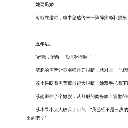
她要退婚！
可就在这时，腹中忽然传来一阵阵疼痛和抽搐
-
五年后。
“妈咪，醒醒，飞机滑行啦~”
清脆的声音让苏南卿睁开眼睛，就对上一个精
苏小果眨着黑葡萄似得大眼睛，她双手托着下
苏南卿伸了个懒腰，从舒服的商务舱上慵懒的坐
苏小果小大人般叹了口气：“我已经不是三岁
来的吧？”