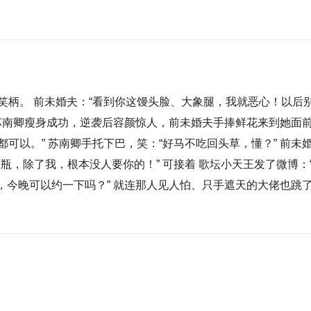
笑柄。 前未婚夫：“看到你这馒头脸、大象腿，我就恶心！以后
，苏南卿瘦身成功，逆袭后容颜惊人，前未婚夫手捧鲜花来到她面前
可以。” 苏南卿手托下巴，笑：“好马不吃回头草，懂？” 前未
瓶，除了我，根本没人要你的！” 可接着 歌坛小天王发了微博：
卿，今晚可以约一下吗？” 就连那人见人怕、只手遮天的大佬也跳