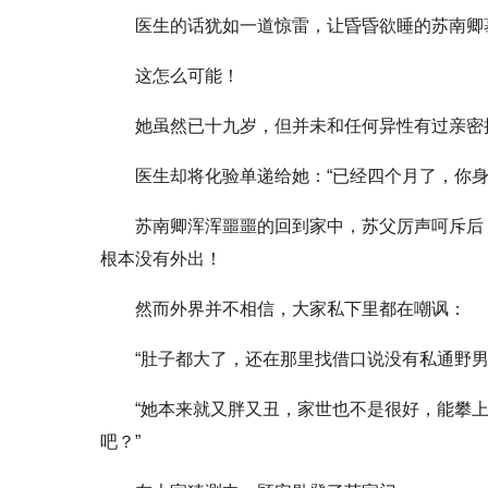
医生的话犹如一道惊雷，让昏昏欲睡的苏南卿蓦
这怎么可能！
她虽然已十九岁，但并未和任何异性有过亲密
医生却将化验单递给她：“已经四个月了，你
苏南卿浑浑噩噩的回到家中，苏父厉声呵斥后
根本没有外出！
然而外界并不相信，大家私下里都在嘲讽：
“肚子都大了，还在那里找借口说没有私通野
“她本来就又胖又丑，家世也不是很好，能攀
吧？”