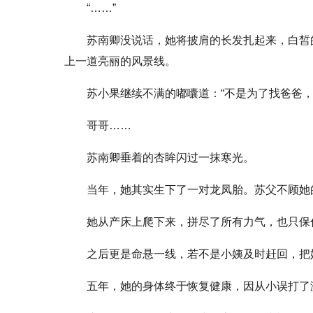
“……”
苏南卿没说话，她将披肩的长发扎起来，白皙
上一道亮丽的风景线。
苏小果继续不满的嘟囔道：“不是为了找爸爸，
哥哥……
苏南卿垂着的杏眸闪过一抹寒光。
当年，她其实生下了一对龙凤胎。苏父不顾她
她从产床上爬下来，拼尽了所有力气，也只保
之后更是命悬一线，若不是小姨及时赶回，把
五年，她的身体终于恢复健康，因从小误打了