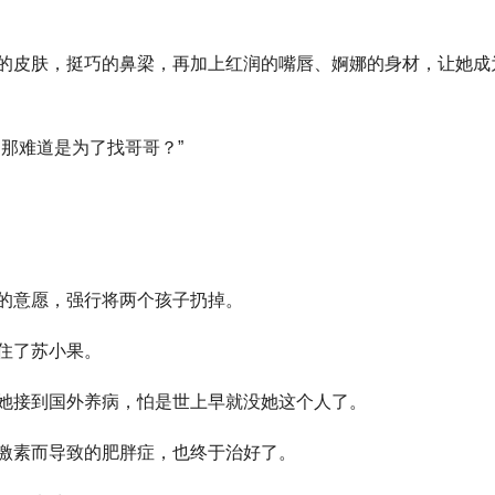
的皮肤，挺巧的鼻梁，再加上红润的嘴唇、婀娜的身材，让她成
那难道是为了找哥哥？”
的意愿，强行将两个孩子扔掉。
住了苏小果。
她接到国外养病，怕是世上早就没她这个人了。
激素而导致的肥胖症，也终于治好了。