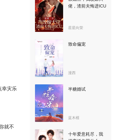
佬，渣前夫悔进ICU
星星向荣
致命偏宠
漫西
点幸灾乐
半糖婚试
蓝木槿
你就不
十年爱意耗尽，我