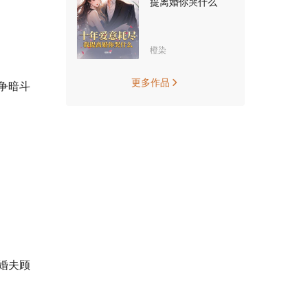
提离婚你哭什么
橙染
更多作品

争暗斗
婚夫顾