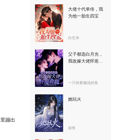
大佬十代单传，我
为他一胎生四宝
白生米
父子都选白月光，
我改嫁大佬怀崽爽
翻
一只快要搁浅的鱼
她玩火
缝里蹦出
如鱼