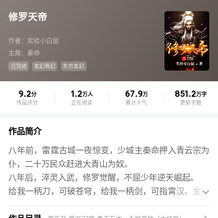
修罗天帝
作者：实验小白鼠
主角：秦命
已完结
玄幻奇幻
东方玄幻
9.2
1.2
67.9
851.2
分
万人
万
万字
作品评分
正在阅读
累计人气
更新字数
作品简介
八年前，雷霆古城一夜惊变，少城主秦命押入青云宗为
仆，二十万民众赶进大青山为奴。
八年后，淬灵入武，修罗觉醒，不屈少年逆天崛起。
给我一柄刀，可破苍穹，给我一柄剑，可指霄汉。金麟

岂是池中物，一遇风云便化龙。