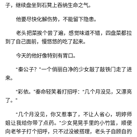
子，继续盘坐到石凳上吞纳生命之气。
他要尽快化解伤势，不能留下隐患。
老头把菜挨个尝了遍，感觉味道不错，四盘菜都拉
到了自己面前，慢悠悠的吃了起来。
今天的他好像特别有胃口。
“秦公子？”一个俏丽白净的少女敲了敲铁门走了进
来。
“彩依。”秦命轻笑着打招呼：“几个月没见，又漂亮
了。”
“几个月没见，你又惹事了，不让人省心，玥婷师
姐让我给你带了点药。”少女晃晃手里的小竹篮，顺便
向老爷子打个招呼，只不过没被搭理，老头子自顾自的