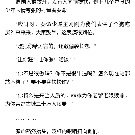
周围人群散开，没有人向前搀扶，倒有几个乖张的
少年表情夸张的打量着秦命。
“哎呀呀，秦命少城主刚刚为我们表演了个狗吃
屎？来来来，大家鼓掌，这表演很到位。”
“瞧把你给厉害的，还敢偷袭长老。”
“让你狂！让你傲！活该！”
“你不是很傲吗？你不是很牛逼吗？怎么现在站都
站不稳了？要不要我扶扶你？”
“你特么是来当人质的，乖乖为你老爹老娘赎罪，
为你雷霆古城二十万人赎罪。”
…………
秦命豁然抬头，泛红的眼睛扫向他们。