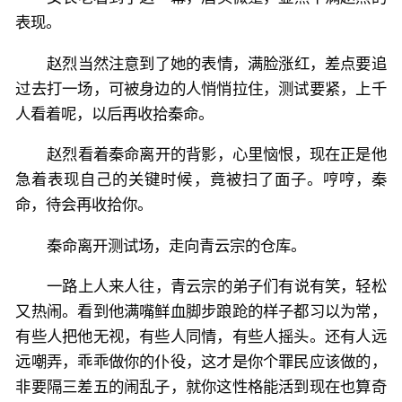
表现。
赵烈当然注意到了她的表情，满脸涨红，差点要追
过去打一场，可被身边的人悄悄拉住，测试要紧，上千
人看着呢，以后再收拾秦命。
赵烈看着秦命离开的背影，心里恼恨，现在正是他
急着表现自己的关键时候，竟被扫了面子。哼哼，秦
命，待会再收拾你。
秦命离开测试场，走向青云宗的仓库。
一路上人来人往，青云宗的弟子们有说有笑，轻松
又热闹。看到他满嘴鲜血脚步踉跄的样子都习以为常，
有些人把他无视，有些人同情，有些人摇头。还有人远
远嘲弄，乖乖做你的仆役，这才是你个罪民应该做的，
非要隔三差五的闹乱子，就你这性格能活到现在也算奇