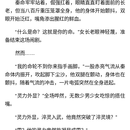
秦命牢牢站着，倔强扛着，眼睛直直盯着面前的长
老，但当八百斤重压笼罩全身，他的身体开始颤抖，双
眼开始泛红，嘴角渗出腥红的鲜血。
“什么是命？这就是你的命。”女长老眼神轻蔑，准
备结束这场闹剧。
然而……
“我的命轮不到你来指手画脚。”一股赤亮气流从秦
命体内振开，吹起脚下尘沙，他双腿在颤动，身体也在
颤抖，随着气流的冲击，一片电弧突然在全身迸起。
“灵力外显？”全场哗然，无数少男少女吃惊的捂住
嘴。
“灵力外显，淬灵入武，他竟然突破了淬灵境？”