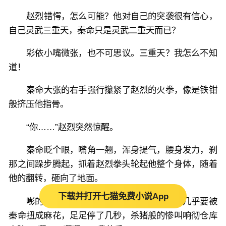
赵烈错愕，怎么可能？他对自己的突袭很有信心，
自己灵武三重天，秦命只是灵武二重天而已？
彩依小嘴微张，也不可思议。三重天？我怎么不知
道！
秦命大张的右手强行攥紧了赵烈的火拳，像是铁钳
般挤压他指骨。
“你……”赵烈突然惊醒。
秦命眨个眼，嘴角一翘，浑身提气，腰身发力，刹
那之间跺步腾起，抓着赵烈拳头轮起他整个身体，随着
他的翻转，砸向了地面。
下载并打开七猫免费小说App
嘭的声巨响，赵烈整个人贴在地上，手臂几乎要被
秦命扭成麻花，足足停了几秒，杀猪般的惨叫响彻仓库