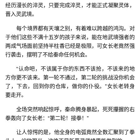
经历漫长的淬灵，只要完成淬灵，才能正式凝聚灵体，
晋入灵武境。
每个境界都有天壤之别，有着难以跨越的鸿沟。对
于他们这些不满十五岁的孩子来说，能在地武境强者的
两成气场面前坚持半柱香已经是极限，可女长老竟然强
行袭击，摆明了不给秦命任何机会。
“认命吧，不该属于你的东西不该抢，不该来的地
方你更不该来。第一轮不通过，第二轮的挑战没你机会
了，下去，回到你的仓库，做你的仆役。”女长老转身
要走开。
全场突然响起惊呼，秦命腾身暴起，死死攥握的右
拳轰向了女长老：“第二轮！接拳！”
让人惊愕的是，他全身的电弧竟然全数汇聚到了拳