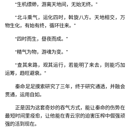
“生机缥缈，游离天地间，无始无终。”
“北斗乘气，运化四时，斡旋八方。天地相交，万
物生化，有始有终，循环往来。”
“四时而生，昼夜而成。”
“精气为物，游魂为变。”
“查其来路，观其运行，若能明了来去，则能巧加
运筹，趋旺避衰。”
秦命足足摸索研究了三年，终于研究通透，并融会
贯通，运用自如。
正是因为这套奇妙的吞气方式，能让秦命的伤势在
最短时间里痊愈，让他能在青云宗的迫害压榨中倔强顽
强的活到现在。