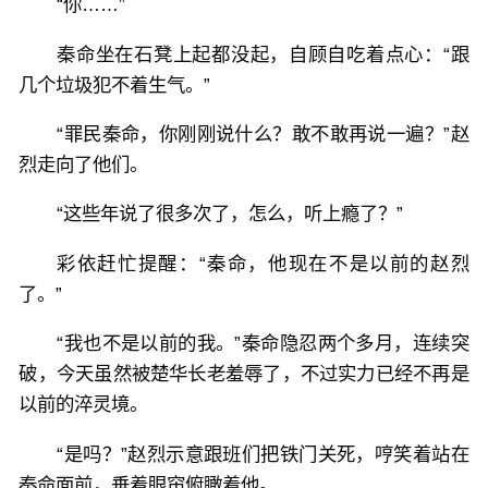
“你……”
秦命坐在石凳上起都没起，自顾自吃着点心：“跟
几个垃圾犯不着生气。”
“罪民秦命，你刚刚说什么？敢不敢再说一遍？”赵
烈走向了他们。
“这些年说了很多次了，怎么，听上瘾了？”
彩依赶忙提醒：“秦命，他现在不是以前的赵烈
了。”
“我也不是以前的我。”秦命隐忍两个多月，连续突
破，今天虽然被楚华长老羞辱了，不过实力已经不再是
以前的淬灵境。
“是吗？”赵烈示意跟班们把铁门关死，哼笑着站在
秦命面前，垂着眼帘俯瞰着他。