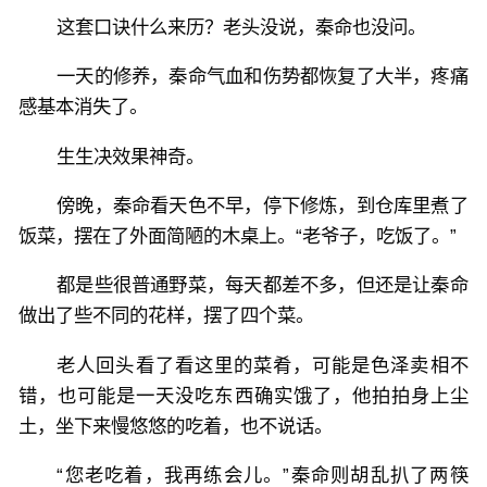
这套口诀什么来历？老头没说，秦命也没问。
一天的修养，秦命气血和伤势都恢复了大半，疼痛
感基本消失了。
生生决效果神奇。
傍晚，秦命看天色不早，停下修炼，到仓库里煮了
饭菜，摆在了外面简陋的木桌上。“老爷子，吃饭了。”
都是些很普通野菜，每天都差不多，但还是让秦命
做出了些不同的花样，摆了四个菜。
老人回头看了看这里的菜肴，可能是色泽卖相不
错，也可能是一天没吃东西确实饿了，他拍拍身上尘
土，坐下来慢悠悠的吃着，也不说话。
“您老吃着，我再练会儿。”秦命则胡乱扒了两筷