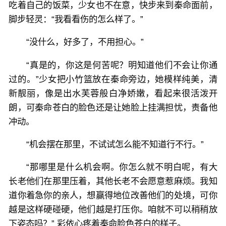
吃着自己的饭菜，少女也不在意，快步来到秦命面前，
脚步轻灵：“我看看伤的怎么样了。”
“没什么，好多了，不用担心。”
“真是的，你这是何苦呢？明知道他们不会让你通
过的。”少女把小竹篮放在秦命旁边，她模样纯美，清
新靓丽，像是出水芙蓉般白净娇嫩，看起来很活泼开
朗，可秦命苍白的脸色还是让她脸上挂满担忧，责备他
冲动。
“机会摆在那里，不试试怎么能不知道行不行。”
“那哪里是什么机会啊。你怎么就不明白呢，有大
长老他们在那里压着，其他长老不会愿意惹麻烦。我知
道你着急你的亲人，想赢得地位改善他们的处境，可你
越是这样硬碰硬，他们越是打压你。咱就不可以稍稍放
下姿态吗？” 彩依心疼着秦命脸色苍白的样子。