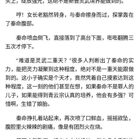
头上，绽放强光，这绝不是新晋灵武境界能做到的。
哼！女长老豁然转身，与秦命擦身而过，探掌轰在
了秦命腹部。
秦命喷血倒飞，直接落到了高台下面，嘭嘭翻腾三
五次才停下。
“难道是灵武二重天？”很多人判断出了秦命的实
力，能把灵力凝聚到这种程度，绝对不是一重天能跟做
到的。这小子确实是个天才，竟然凭着自己摸索达到这
种程度，这一刻的他们甚至在想，如果秦命不是罪人的
儿子，如果能得到青云宗认真的培养，他会有多强？可
惜啊，生错了娘胎。
秦命挣扎着站起来，再次喷了口鲜血，摇摇欲坠，
腹腔里火辣辣的剧痛，像是有团烈火在烧。