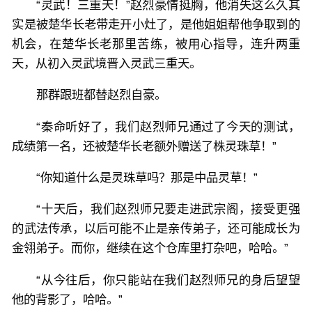
“灵武！三重天！”赵烈豪情挺胸，他消失这么久其
实是被楚华长老带走开小灶了，是他姐姐帮他争取到的
机会，在楚华长老那里苦练，被用心指导，连升两重
天，从初入灵武境晋入灵武三重天。
那群跟班都替赵烈自豪。
“秦命听好了，我们赵烈师兄通过了今天的测试，
成绩第一名，还被楚华长老额外赠送了株灵珠草！”
“你知道什么是灵珠草吗？那是中品灵草！”
“十天后，我们赵烈师兄要走进武宗阁，接受更强
的武法传承，以后可能不止是亲传弟子，还可能成长为
金翎弟子。而你，继续在这个仓库里打杂吧，哈哈。”
“从今往后，你只能站在我们赵烈师兄的身后望望
他的背影了，哈哈。”