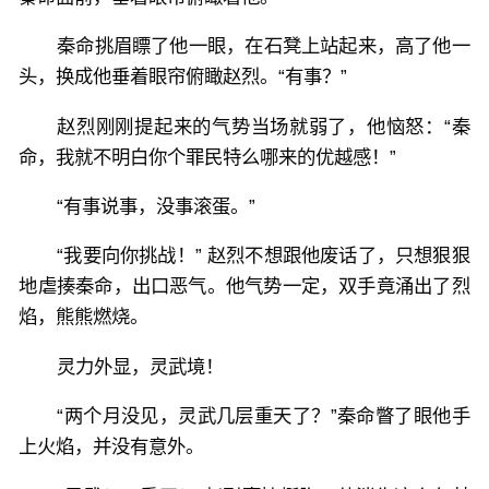
秦命挑眉瞟了他一眼，在石凳上站起来，高了他一
头，换成他垂着眼帘俯瞰赵烈。“有事？”
赵烈刚刚提起来的气势当场就弱了，他恼怒：“秦
命，我就不明白你个罪民特么哪来的优越感！”
“有事说事，没事滚蛋。”
“我要向你挑战！” 赵烈不想跟他废话了，只想狠狠
地虐揍秦命，出口恶气。他气势一定，双手竟涌出了烈
焰，熊熊燃烧。
灵力外显，灵武境！
“两个月没见，灵武几层重天了？”秦命瞥了眼他手
上火焰，并没有意外。