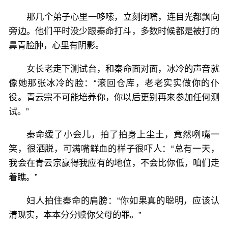
那几个弟子心里一哆嗦，立刻闭嘴，连目光都飘向
旁边。他们平时没少跟秦命打斗，多数时候都是被打的
鼻青脸肿，心里有阴影。
女长老走下测试台，和秦命面对面，冰冷的声音就
像她那张冰冷的脸：“滚回仓库，老老实实做你的仆
役。青云宗不可能培养你，你以后更别再来参加任何测
试。”
秦命缓了小会儿，拍了拍身上尘土，竟然咧嘴一
笑，很洒脱，可满嘴鲜血的样子很吓人：“总有一天，
我会在青云宗赢得我应有的地位，不会比你低，咱们走
着瞧。”
妇人拍住秦命的肩膀：“你如果真的聪明，应该认
清现实，本本分分赎你父母的罪。”