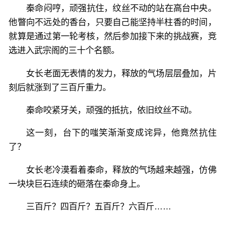
秦命闷哼，顽强抗住，纹丝不动的站在高台中央。
他瞥向不远处的香台，只要自己能坚持半柱香的时间，
就算是通过第一轮考核，然后参加接下来的挑战赛，竞
选进入武宗阁的三十个名额。
女长老面无表情的发力，释放的气场层层叠加，片
刻后就涨到了三百斤重力。
秦命咬紧牙关，顽强的抵抗，依旧纹丝不动。
这一刻，台下的嗤笑渐渐变成诧异，他竟然抗住
了？
女长老冷漠看着秦命，释放的气场越来越强，仿佛
一块块巨石连续的砸落在秦命身上。
三百斤？四百斤？五百斤？六百斤……