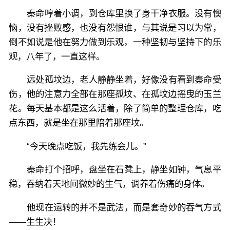
秦命哼着小调，到仓库里换了身干净衣服。没有懊
恼，没有挫败感，也没有怨恨谁，与其说是习以为常，
倒不如说是他在努力做到乐观，一种坚韧与坚持下的乐
观，八年了，一直这样。
远处孤坟边，老人静静坐着，好像没有看到秦命受
伤，他的注意力全部在那座孤坟、在孤坟边摇曳的玉兰
花。每天基本都是这么活着，除了简单的整理仓库，吃
点东西，就是坐在那里陪着那座坟。
“今天晚点吃饭，我先练会儿。”
秦命打个招呼，盘坐在石凳上，静坐如钟，气息平
稳，吞纳着天地间微妙的生气，调养着伤痛的身体。
他现在运转的并不是武法，而是套奇妙的吞气方式
——生生决！