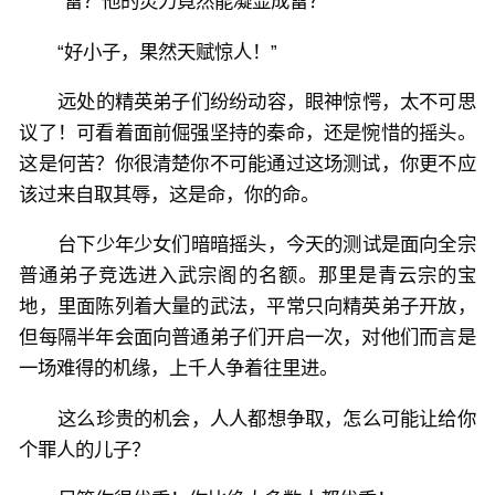
“雷？他的灵力竟然能凝显成雷？”
“好小子，果然天赋惊人！”
远处的精英弟子们纷纷动容，眼神惊愕，太不可思
议了！可看着面前倔强坚持的秦命，还是惋惜的摇头。
这是何苦？你很清楚你不可能通过这场测试，你更不应
该过来自取其辱，这是命，你的命。
台下少年少女们暗暗摇头，今天的测试是面向全宗
普通弟子竞选进入武宗阁的名额。那里是青云宗的宝
地，里面陈列着大量的武法，平常只向精英弟子开放，
但每隔半年会面向普通弟子们开启一次，对他们而言是
一场难得的机缘，上千人争着往里进。
这么珍贵的机会，人人都想争取，怎么可能让给你
个罪人的儿子？