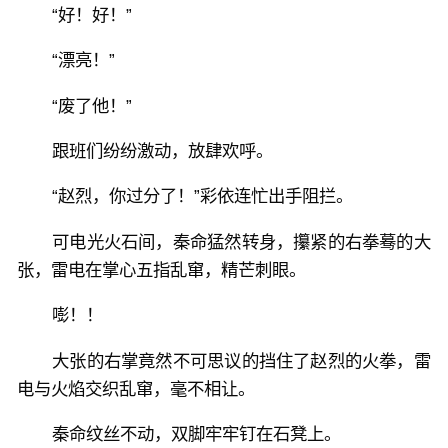
“好！好！”
“漂亮！”
“废了他！”
跟班们纷纷激动，放肆欢呼。
“赵烈，你过分了！”彩依连忙出手阻拦。
可电光火石间，秦命猛然转身，攥紧的右拳蓦的大
张，雷电在掌心五指乱窜，精芒刺眼。
嘭！！
大张的右掌竟然不可思议的挡住了赵烈的火拳，雷
电与火焰交织乱窜，毫不相让。
秦命纹丝不动，双脚牢牢钉在石凳上。