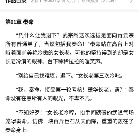
当修罗子、不死王、雷霆战尊、古海蛮皇等等一个个封
作品目录
更新至 第3627章 青天万古，永恒孤独（大结局）

号落在秦命身上，这个一身傲骨的少年踏天而行，带领
一众挚友红颜，傲战八荒，横扫六合，谱写一曲可歌可
第01章 秦命
泣的热血战歌。
“凭什么让我退下？武宗阁这次选拔是面向青云宗
所有普通弟子，当然包括我秦命！”秦命站在高台上对
峙着面前美艳冷傲的女长老。可他的坚持得到的却是女
长老冷漠的眼神、台下稀稀拉拉的嗤笑声。
“别给自己找难堪，退下。”女长老第三次冷叱。
“我，秦命，接受第一轮考核！楚华长老，请？” 秦
命没有在意所有人的眼光，不卑不亢。
“不知好歹！”女长老冷哼，抬手间磅礴的武道气场
笼罩秦命，仿佛一块百斤巨石从天而降，重重的轰在了
秦命身上。