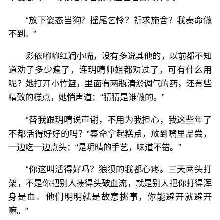
“放下姿态当狗？摇尾乞怜？祈求施舍？我秦命做
不到。”
彩依嘟嘟红润小嘴，没有多说其他的，以前都不知
道劝了多少遍了，连玥晴师姐都劝过了，可有什么用
呢？她打开小竹篮，里面有两瓶清淤调气的药，还有些
精致的糕点，她悄声道：“猜猜是谁做的。”
“替我跟玥晴说声谢，不用为我担心，我这些年了
不都活得好好的吗？”秦命拿起糕点，放到嘴里品尝，
一边吃一边点头：“是玥晴的手艺，味道不错。”
“你这叫活得好吗？狼狈的我都心疼。三天两头打
架，不是你把别人揍得头破血流，就是别人把你打得浑
身是血。他们明明就是故意挑事，你能避开就避开
嘛。”