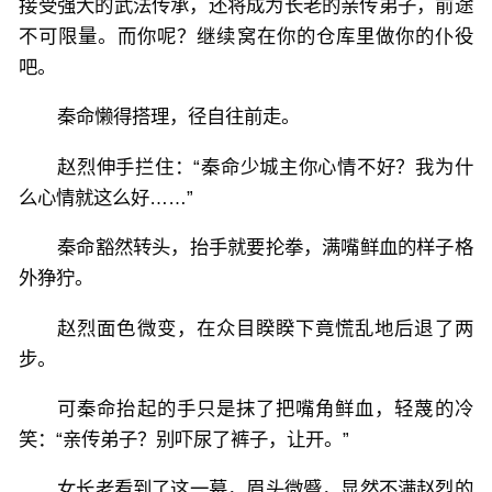
接受强大的武法传承，还将成为长老的亲传弟子，前途
不可限量。而你呢？继续窝在你的仓库里做你的仆役
吧。
秦命懒得搭理，径自往前走。
赵烈伸手拦住：“秦命少城主你心情不好？我为什
么心情就这么好……”
秦命豁然转头，抬手就要抡拳，满嘴鲜血的样子格
外狰狞。
赵烈面色微变，在众目睽睽下竟慌乱地后退了两
步。
可秦命抬起的手只是抹了把嘴角鲜血，轻蔑的冷
笑：“亲传弟子？别吓尿了裤子，让开。”
女长老看到了这一幕，眉头微蹙，显然不满赵烈的