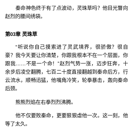
秦命神色终于有了点波动，灵珠草吗？他目光瞥向
赵烈的腰间绣袋。
第03章 灵珠草
“听说你自己摸索进了灵武境界，很骄傲？很自
豪？我今天要让你清楚，你跟我根本不在一个层面，你
跟我……不是一个命！”赵烈气势一涨，迈步狂奔，十
余步后凌空翻腾，七百二十度直接翻越到秦命后方，行
云流水，顺畅迅猛，他嘴角冷笑，轮拳暴击，轰向秦命
后颈。
熊熊烈焰在右拳烈烈沸腾。
他不仅要败秦命，更要狠狠虐他一次。这一刻，他
等了太久。