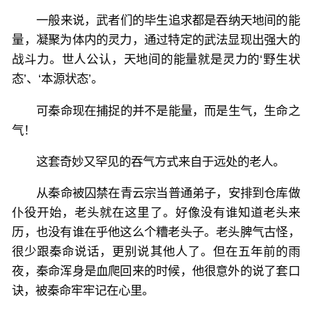
一般来说，武者们的毕生追求都是吞纳天地间的能
量，凝聚为体内的灵力，通过特定的武法显现出强大的
战斗力。世人公认，天地间的能量就是灵力的‘野生状
态’、‘本源状态’。
可秦命现在捕捉的并不是能量，而是生气，生命之
气！
这套奇妙又罕见的吞气方式来自于远处的老人。
从秦命被囚禁在青云宗当普通弟子，安排到仓库做
仆役开始，老头就在这里了。好像没有谁知道老头来
历，也没有谁在乎他这么个糟老头子。老头脾气古怪，
很少跟秦命说话，更别说其他人了。但在五年前的雨
夜，秦命浑身是血爬回来的时候，他很意外的说了套口
诀，被秦命牢牢记在心里。