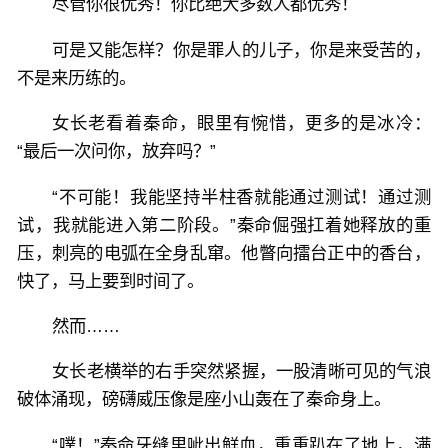
尽管你很优秀！你比绝大多数人都优秀！
可是又能怎样？你是罪人的儿子，你是来受苦的，
不是来历练的。
女长老看着秦命，眼里有惋惜，更多的是冰冷：
“最后一次问你，放弃吗？”
“不可能！我能坚持半柱香就能通过测试！通过测
试，我就能进入第二阶段。”秦命倔强扛着她释放的重
压，刺亮的电弧在全身乱窜。他瞥向擂台正中的香台，
快了，马上要到时间了。
然而……
女长老横举的右手突然紧握，一股清晰可见的气浪
破体涌现，磅礴威压像是座小山轰在了秦命身上。
“噗！”秦命牙缝里呲出鲜血，重重趴在了地上，满