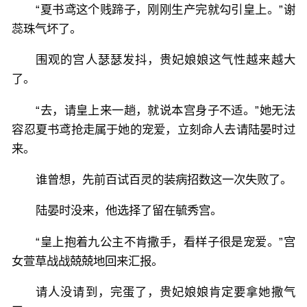
“夏书鸢这个贱蹄子，刚刚生产完就勾引皇上。”谢
蕊珠气坏了。
围观的宫人瑟瑟发抖，贵妃娘娘这气性越来越大
了。
“去，请皇上来一趟，就说本宫身子不适。”她无法
容忍夏书鸢抢走属于她的宠爱，立刻命人去请陆晏时过
来。
谁曾想，先前百试百灵的装病招数这一次失败了。
陆晏时没来，他选择了留在毓秀宫。
“皇上抱着九公主不肯撒手，看样子很是宠爱。”宫
女萱草战战兢兢地回来汇报。
请人没请到，完蛋了，贵妃娘娘肯定要拿她撒气