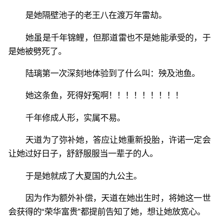
是她隔壁池子的老王八在渡万年雷劫。
她虽是千年锦鲤，但那道雷也不是她能承受的，于
是她被劈死了。
陆璃第一次深刻地体验到了什么叫：殃及池鱼。
她这条鱼，死得好冤啊！！！！！！！！！
千年修成人形，实属不易。
天道为了弥补她，答应让她重新投胎，许诺一定会
让她过好日子，舒舒服服当一辈子的人。
于是她就成了大夏国的九公主。
因为作为额外补偿，天道在她出生时，将她这一世
会获得的“荣华富贵”都提前告知了她，想让她放宽心。