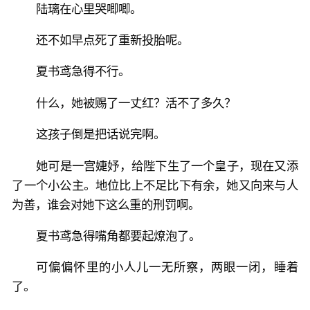
陆璃在心里哭唧唧。
还不如早点死了重新投胎呢。
夏书鸢急得不行。
什么，她被赐了一丈红？活不了多久？
这孩子倒是把话说完啊。
她可是一宫婕妤，给陛下生了一个皇子，现在又添
了一个小公主。地位比上不足比下有余，她又向来与人
为善，谁会对她下这么重的刑罚啊。
夏书鸢急得嘴角都要起燎泡了。
可偏偏怀里的小人儿一无所察，两眼一闭，睡着
了。