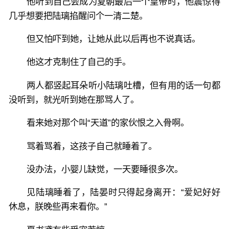
他听到自己会成为夏朝最后一个皇帝时，他震惊得
几乎想要把陆璃掐醒问个一清二楚。
但又怕吓到她，让她从此以后再也不说真话。
他这才克制住了自己的手。
两人都竖起耳朵听小陆璃吐槽，但有用的话一句都
没听到，就光听到她在那骂人了。
看来她对那个叫“天道”的家伙恨之入骨啊。
骂着骂着，这孩子自己就睡着了。
没办法，小婴儿缺觉，一天要睡很多次。
见陆璃睡着了，陆晏时只得起身离开：“爱妃好好
休息，朕晚些再来看你。”