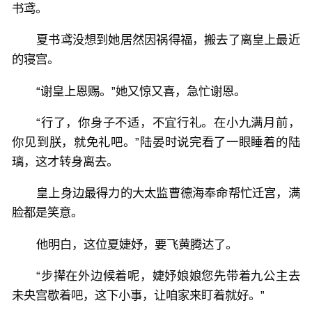
书鸢。
夏书鸢没想到她居然因祸得福，搬去了离皇上最近
的寝宫。
“谢皇上恩赐。”她又惊又喜，急忙谢恩。
“行了，你身子不适，不宜行礼。在小九满月前，
你见到朕，就免礼吧。”陆晏时说完看了一眼睡着的陆
璃，这才转身离去。
皇上身边最得力的大太监曹德海奉命帮忙迁宫，满
脸都是笑意。
他明白，这位夏婕妤，要飞黄腾达了。
“步撵在外边候着呢，婕妤娘娘您先带着九公主去
未央宫歇着吧，这下小事，让咱家来盯着就好。”