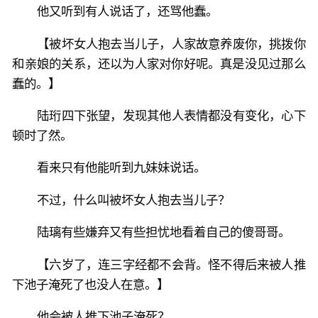
他又听到有人说话了，还骂他蠢。
【被坏女人抱去当儿子，人家故意养废你，挑拨你
和亲娘的关系，还以为人家对你好呢。真是没见过那么
蠢的。】
陆珩四下张望，发现其他人表情都没有变化，心下
顿时了然。
看来只有他能听到九妹妹说话。
不过，什么叫被坏女人抱去当儿子？
陆璃有些嫌弃又有些担忧地看着自己的傻哥哥。
【六岁了，连三字经都不会背。怪不得后来被人推
下池子淹死了也没人在意。】
他会被人推下池子淹死？