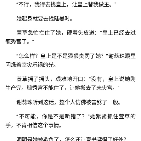
“不行，我得去找皇上，让皇上替我做主。”
她起身就要去找陆晏时。
萱草急忙拦住了她，硬着头皮道：“皇上已经去过
毓秀宫了。”
“怎么样？皇上是不是狠狠责罚了她？”谢蕊珠眼里
闪烁着幸灾乐祸的光。
萱草摇了摇头，艰难地开口：“没有，皇上说她刚
生产完，毓秀宫不能住了，让她搬去了未央宫。”
谢蕊珠听到这话，整个人仿佛被雷劈了一般。
“不可能，你是不是听错了？”她紧紧抓住萱草的
手，不肯相信这个事情。
明明是她被欺负了，怎么还让夏书鸢得了好处？