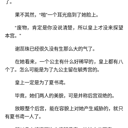
了。
果不其然，“啪”一个耳光扇到了她脸上。
“废物，肯定是你没说清楚，所以皇上才没来探望
本宫。”
谢蕊珠已经很久没有生那么大的气了。
在她看来，一个公主有什么好稀罕的，皇上都有八
个了。怎么可能是为了九公主留在毓秀宫的。
皇上一定是为了夏书鸢。
毕竟，她们两人的美貌，可是并称后宫双绝的。
放眼整个后宫，能在容貌上对她产生威胁的，就只
有夏书鸢一人了。