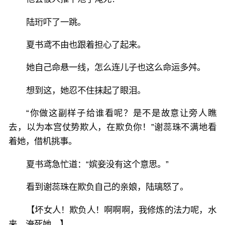
陆珩吓了一跳。
夏书鸢不由也跟着担心了起来。
她自己命悬一线，怎么连儿子也这么命运多舛。
想到这，她忍不住抹起了眼泪。
“你做这副样子给谁看呢？是不是故意让旁人瞧
去，以为本宫仗势欺人，在欺负你！”谢蕊珠不满地看
着她，借机挑事。
夏书鸢急忙道：“嫔妾没有这个意思。”
看到谢蕊珠在欺负自己的亲娘，陆璃怒了。
【坏女人！欺负人！啊啊啊，我修炼的法力呢，水
来，淹死她。】