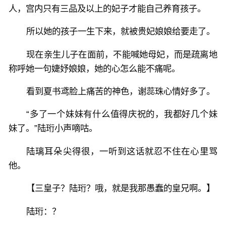
人，宫内只有三品及以上的妃子才能自己养育孩子。
所以她的孩子一生下来，就被贵妃娘娘给要走了。
现在亲生儿子在面前，不能喊她母妃，而是疏离地
称呼她一句婕妤娘娘，她的心怎么能不痛呢。
看到夏书鸢脸上痛苦的神色，谢蕊珠心情好多了。
“多了一个妹妹有什么值得庆祝的，我都好几个妹
妹了。”陆珩小声嘀咕。
陆璃耳朵尖得很，一听到这话就忍不住在心里骂
他。
【三皇子？陆珩？哦，就是我那愚蠢的皇兄啊。】
陆珩：？