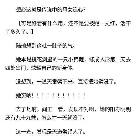
想必这就是传说中的母女连心？
【可是好看有什么用，还不是要被赐一丈红，活不
了多久了。】
陆璃想到这就一肚子的气。
她本是桃花渊里的一只小锦鲤，修成人形第二天去
四处串门，炫耀自己的新身体。
没想到，一道天雷劈下来，直接把她劈没了。
她冤呐！！！！！！！！！！！
去了地府，阎王一看，发现不对啊，她的阳寿明明
还有九十九载，怎么才一天就没了。
这一查，发现是天道劈错人了。