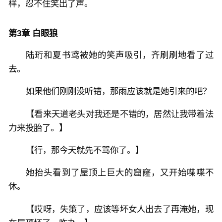
样，忍不住笑出了声。
第3章 白眼狼
陆珩和夏书鸢被她的笑声吸引，齐刷刷地看了过
去。
如果他们刚刚没听错，那雨应该就是她引来的吧？
【看来天道老头对我还是不错的，居然让我带着法
力来投胎了。】
【行，那今天就先不骂你了。】
她抬头看到了屋顶上巨大的窟窿，又开始喋喋不
休。
【哎呀，失策了，应该等坏女人出去了再淹她，现