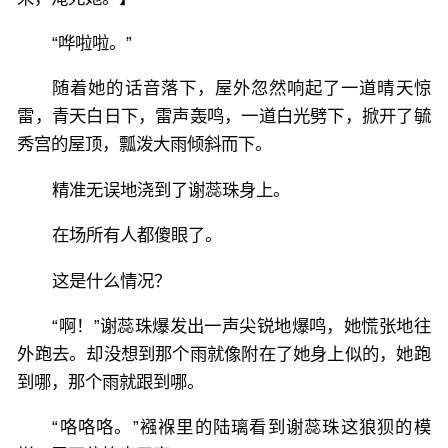
“哗啦啦。”
随着她的话音落下，屋外忽然响起了一道晴天惊
雷，青天白日下，雷声轰鸣，一道白光劈下，掀开了毓
秀宫的屋顶，瓢泼大雨倾斜而下。
精准无误地浇到了谢蕊珠身上。
在场所有人都傻眼了。
这是什么情况？
“啊！”谢蕊珠爆发出一声尖锐地爆鸣，她慌张地往
外跑去。却没想到那个雨就像附在了她身上似的，她跑
到哪，那个雨就跟到哪。
“咯咯咯。”襁褓里的陆璃看到谢蕊珠这狼狈的模