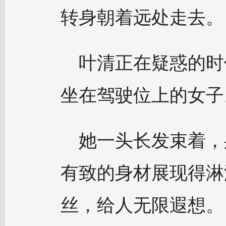
转身朝着远处走去。
叶清正在疑惑的时
坐在驾驶位上的女子
她一头长发束着，
有致的身材展现得淋
丝，给人无限遐想。