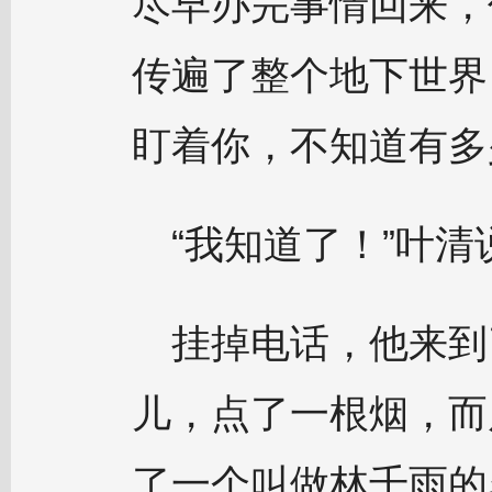
尽早办完事情回来，
传遍了整个地下世界
盯着你，不知道有多
“我知道了！”叶清
挂掉电话，他来到
儿，点了一根烟，而
了一个叫做林千雨的