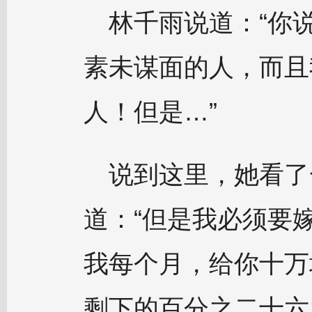
林千雨说道：“你
素未谋面的人，而且
人！但是…”
说到这里，她看了
道：“但是我必须要
我每个月，给你十万
剩下的百分之二十六