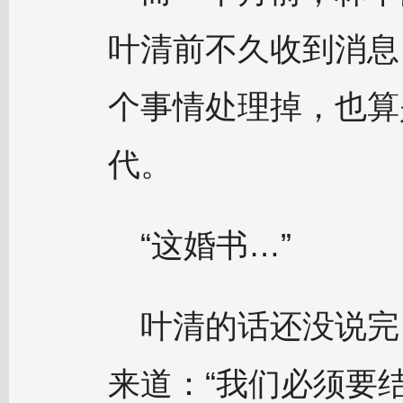
叶清前不久收到消息
个事情处理掉，也算
代。
“这婚书…”
叶清的话还没说完
来道：“我们必须要结