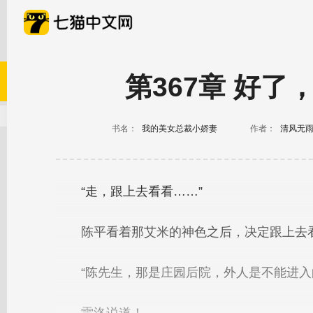
第367章 好
书名：
我的美女总裁小娇妻
作者：
清风无