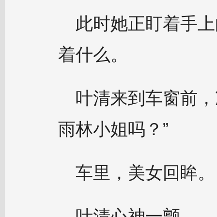
此时她正盯着手上
着什么。
叶清来到车窗前，
雨林小姐吗？”
车里，美女回眸。
叶清心神一颤。