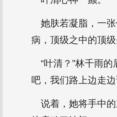
她肤若凝脂，一张
病，顶级之中的顶级
“叶清？”林千雨的
吧，我们路上边走边
说着，她将手中的