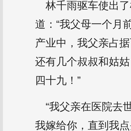
林千雨驱车使出了
道：“我父母一个月
产业中，我父亲占据
还有几个叔叔和姑姑
四十九！”
“我父亲在医院去
我嫁给你，直到我点