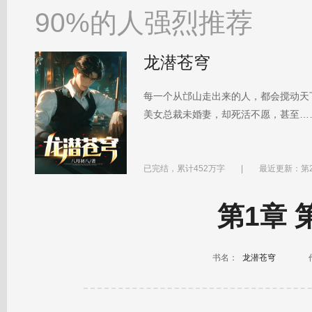
90%的人强烈推荐
龙潜苍穹
每一个从邙山走出来的人，都会搅动天
美女总裁未婚妻，却死活不愿，甚至…
已完结，累计452万字
|
最近更新：第2
第1章 
书名：
龙潜苍穹