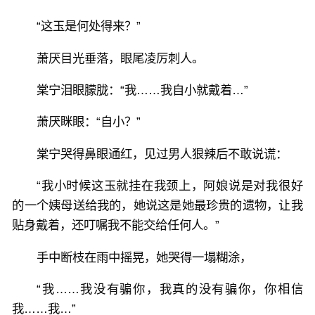
“这玉是何处得来？”
萧厌目光垂落，眼尾凌厉刺人。
棠宁泪眼朦胧：“我……我自小就戴着…”
萧厌眯眼：“自小？”
棠宁哭得鼻眼通红，见过男人狠辣后不敢说谎：
“我小时候这玉就挂在我颈上，阿娘说是对我很好
的一个姨母送给我的，她说这是她最珍贵的遗物，让我
贴身戴着，还叮嘱我不能交给任何人。”
手中断枝在雨中摇晃，她哭得一塌糊涂，
“我……我没有骗你，我真的没有骗你，你相信
我……我…”