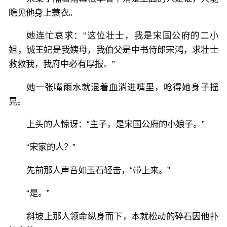
瞧见他身上蓑衣。
她连忙哀求：“这位壮士，我是宋国公府的二小
姐，铖王妃是我姨母，我伯父是中书侍郎宋鸿，求壮士
救救我，我府中必有厚报。”
她一张嘴雨水就混着血淌进嘴里，呛得她身子摇
晃。
上头的人惊讶：“主子，是宋国公府的小娘子。”
“宋家的人？”
先前那人声音如玉石轻击，“带上来。”
“是。”
斜坡上那人领命纵身而下，本就松动的碎石因他扑