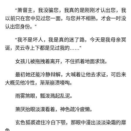
“萧督主，我没骗您，我真的是刚刚才认出您，我
以前只在宫中见过您一面，与您并不相熟，才会一时没
认出您身份。”
“我不是坏人，我是真的迷了路，今天是我母亲冥
诞，灵云寺上下都是见过我的……”
女孩儿被拖拽着离开，不住抓着地面求饶。
最初她还能冷静辩解，大喊着让他去求证，可后来
大概见他冷性，渐渐崩溃嚎啕。
雨雾煞眼，瓢泼溅起乱泥。
萧厌抬眼淡漠看着，神色疏冷疲懒。
玄色狐裘遮住冷白下颚，那眼中漫出淡淡染霜的靡
色。