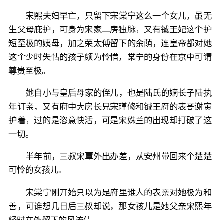
宋熙夫妇早亡，只留下宋棠宁这么一个女儿，虽无
生父母庇护，可身为宋家二房独脉，又有铖王妃这个护
短至极的姨母，加之荣太傅留下的余荫，连皇帝都对她
这个少时失怙的孩子颇为怜惜，棠宁的身份在京中可谓
尊贵至极。
她自小与皇后母家的侄儿，也是陆氏的嫡长子陆执
年订亲，又有府中大房长兄宋瑾修和铖王府的表哥谢寅
护着，过的是恣意快活，可是宋姝兰的出现却打破了这
一切。
半年前，三叔宋覃外出办差，从安州带回来个楚楚
可怜的女孩儿。
宋棠宁刚开始只以为是府里谁人的表亲对她极为和
善，可谁想几日后三叔却说，那女孩儿是她父亲宋熙年
轻时在外留下的风流债。