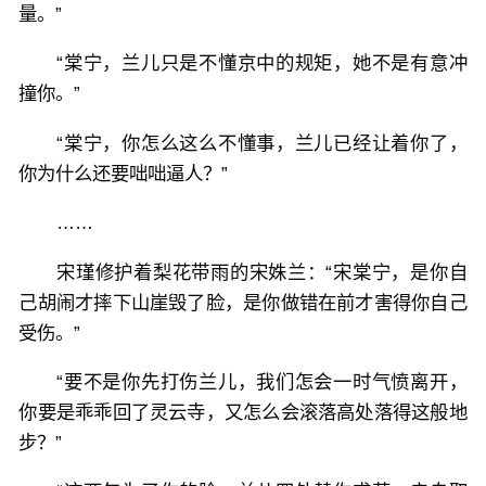
量。”
“棠宁，兰儿只是不懂京中的规矩，她不是有意冲
撞你。”
“棠宁，你怎么这么不懂事，兰儿已经让着你了，
你为什么还要咄咄逼人？”
……
宋瑾修护着梨花带雨的宋姝兰：“宋棠宁，是你自
己胡闹才摔下山崖毁了脸，是你做错在前才害得你自己
受伤。”
“要不是你先打伤兰儿，我们怎会一时气愤离开，
你要是乖乖回了灵云寺，又怎么会滚落高处落得这般地
步？”