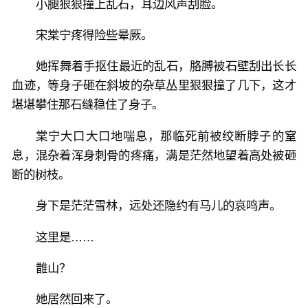
【假太监】+【全员火葬场】+【哥哥火葬场】+【不会
小腿狠狠撞上乱石，耳边风声刮脸。
原谅】
宋棠宁疼得险些晕厥。
*******************
新书《醉玉生欢》已开，20万字啦，宝贝们可以开吃
她挥舞着手抠住最近的乱石，胳膊被石壁刮出长长
了！
血迹，等身子砸在斜坡的杂草丛里狠狠撞了几下，这才
堪堪攀住那石缝稳住了身子。
棠宁大口大口地喘息，那临死前被绞断脖子的窒
息，混杂着浑身刺骨的疼痛，满是茫然地望着高处被砸
断的树枝。
身下是茫茫雪林，远处还隐约有马儿的哀鸣声。
这里是……
䧿山？
她居然回来了。