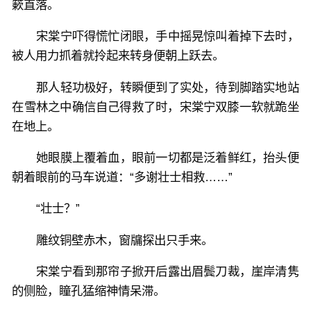
簌直落。
宋棠宁吓得慌忙闭眼，手中摇晃惊叫着掉下去时，
被人用力抓着就拎起来转身便朝上跃去。
那人轻功极好，转瞬便到了实处，待到脚踏实地站
在雪林之中确信自己得救了时，宋棠宁双膝一软就跪坐
在地上。
她眼膜上覆着血，眼前一切都是泛着鲜红，抬头便
朝着眼前的马车说道：“多谢壮士相救……”
“壮士？”
雕纹铜壁赤木，窗牖探出只手来。
宋棠宁看到那帘子掀开后露出眉鬓刀裁，崖岸清隽
的侧脸，瞳孔猛缩神情呆滞。