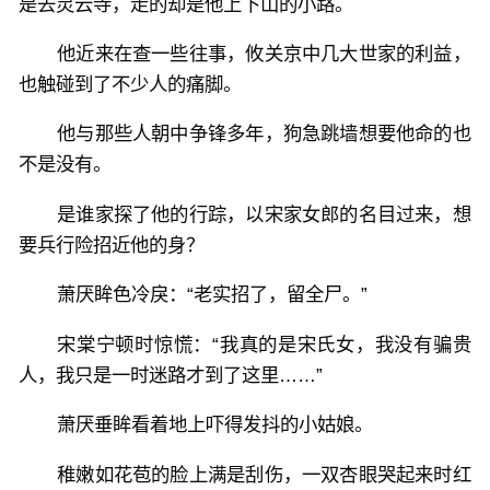
是去灵云寺，走的却是他上下山的小路。
他近来在查一些往事，攸关京中几大世家的利益，
也触碰到了不少人的痛脚。
他与那些人朝中争锋多年，狗急跳墙想要他命的也
不是没有。
是谁家探了他的行踪，以宋家女郎的名目过来，想
要兵行险招近他的身？
萧厌眸色冷戾：“老实招了，留全尸。”
宋棠宁顿时惊慌：“我真的是宋氏女，我没有骗贵
人，我只是一时迷路才到了这里……”
萧厌垂眸看着地上吓得发抖的小姑娘。
稚嫩如花苞的脸上满是刮伤，一双杏眼哭起来时红