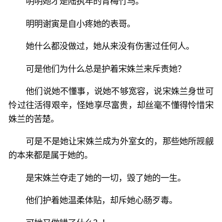
明明她才是陆执年的青梅竹马。
明明谢寅是自小疼她的表哥。
她什么都没做过，她从来没有伤害过任何人。
可是他们为什么总是护着宋姝兰来斥责她？
他们说她不懂事，说她不够宽容，说宋姝兰身世可
怜过往活得艰辛，怪她享尽富贵，却丝毫不懂得怜惜宋
姝兰的苦楚。
可是不是她让宋姝兰成为外室女的，那些她所觊觎
的本来都是属于她的。
是宋姝兰夺走了她的一切，毁了她的一生。
他们护着她温柔体贴，却斥她心肠歹毒。