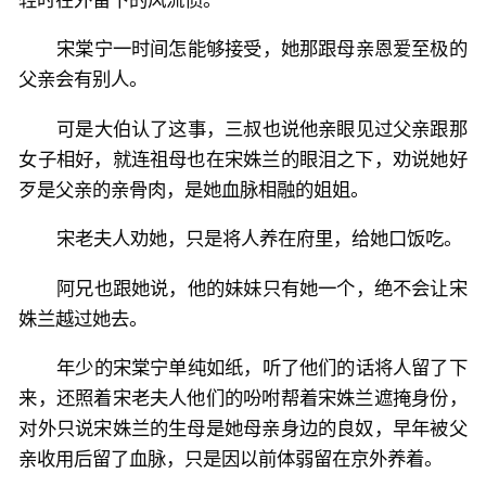
宋棠宁一时间怎能够接受，她那跟母亲恩爱至极的
父亲会有别人。
可是大伯认了这事，三叔也说他亲眼见过父亲跟那
女子相好，就连祖母也在宋姝兰的眼泪之下，劝说她好
歹是父亲的亲骨肉，是她血脉相融的姐姐。
宋老夫人劝她，只是将人养在府里，给她口饭吃。
阿兄也跟她说，他的妹妹只有她一个，绝不会让宋
姝兰越过她去。
年少的宋棠宁单纯如纸，听了他们的话将人留了下
来，还照着宋老夫人他们的吩咐帮着宋姝兰遮掩身份，
对外只说宋姝兰的生母是她母亲身边的良奴，早年被父
亲收用后留了血脉，只是因以前体弱留在京外养着。