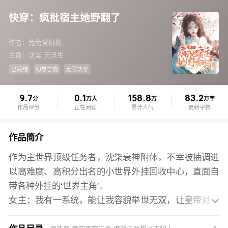
快穿：疯批宿主她野翻了
作者：兔兔爱桃桃
主角：沈柒 元浮生
已完结
幻想言情
无限快穿
9.7
0.1
158.8
83.2
分
万人
万
万字
作品评分
正在阅读
累计人气
更新字数
作品简介
作为主世界顶级任务者，沈柒衰神附体，不幸被抽调进
以高难度、高积分出名的小世界外挂回收中心，直面自
带各种外挂的‘世界主角’。
女主：我有一系统，能让我容貌举世无双，让皇帝对我

言听计从，全天下我最大！