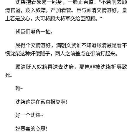
沈柒抱着象笏一躬身，一脸正直道：“不若削去顾
清官爵，贬入奴籍，严加看管。臣与顾清交情甚好，皇
上若是放心，大可将顾大将军交给臣照顾。”
朝臣们嘴角一抽。
屁得个交情甚好，满朝文武谁不知道顾清最是看不
惯沈柒这种奸佞贼子，两人之前差点在御前打起来。
顾清贬入奴籍再送去沈府，那岂非被沈柒折辱致
死。
嘶~
沈柒这是在蓄意报复啊！
好一个沈柒~
好恶毒的心思！