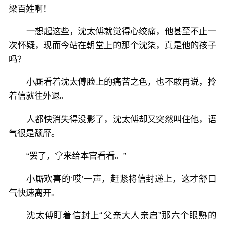
梁百姓啊！
一想起这些，沈太傅就觉得心绞痛，他甚至不止一
次怀疑，现而今站在朝堂上的那个沈柒，真是他的孩子
吗？
小厮看着沈太傅脸上的痛苦之色，也不敢再说，拎
着信就往外退。
人都快消失得没影了，沈太傅却又突然叫住他，语
气很是颓靡。
“罢了，拿来给本官看看。”
小厮欢喜的‘哎’一声，赶紧将信封递上，这才舒口
气快速离开。
沈太傅盯着信封上“父亲大人亲启”那六个眼熟的