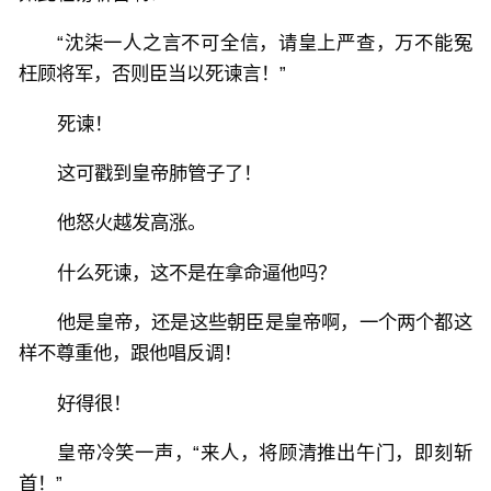
“沈柒一人之言不可全信，请皇上严查，万不能冤
枉顾将军，否则臣当以死谏言！”
死谏！
这可戳到皇帝肺管子了！
他怒火越发高涨。
什么死谏，这不是在拿命逼他吗？
他是皇帝，还是这些朝臣是皇帝啊，一个两个都这
样不尊重他，跟他唱反调！
好得很！
皇帝冷笑一声，“来人，将顾清推出午门，即刻斩
首！”