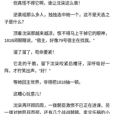
但真怪不得它啊，谁让沈柒这么衰！
逆袭组那么多人，独独选中她一个，这不是天选之
子是什么？
顶着沈柒那越来越凉，恨不得马上干掉它的眼神，
1818闭眼瞎说，“宿主，好像79号宿主在找我。”
溜了溜了，苟命要紧！
它走的干脆，留下沈柒咬紧后槽牙，深呼吸好一
阵，才狞笑出声，“好！”
等她回主世界，非得把1818抽一顿。
这糟心玩意儿！
沈柒再环顾四周，一拨朝臣激愤不已正在进谏，另
一拨对她怒目而视，还有几个战战兢兢、幸灾乐祸的小