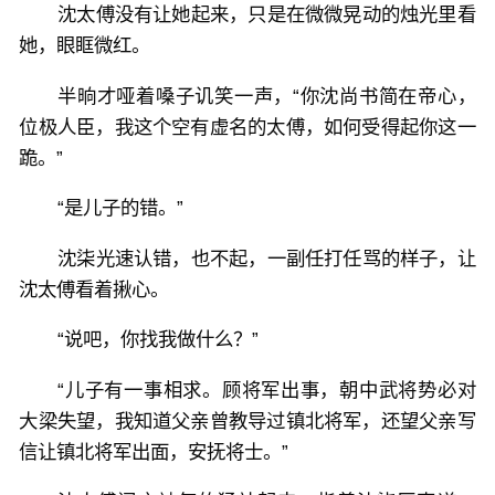
沈太傅没有让她起来，只是在微微晃动的烛光里看
她，眼眶微红。
半晌才哑着嗓子讥笑一声，“你沈尚书简在帝心，
位极人臣，我这个空有虚名的太傅，如何受得起你这一
跪。”
“是儿子的错。”
沈柒光速认错，也不起，一副任打任骂的样子，让
沈太傅看着揪心。
“说吧，你找我做什么？”
“儿子有一事相求。顾将军出事，朝中武将势必对
大梁失望，我知道父亲曾教导过镇北将军，还望父亲写
信让镇北将军出面，安抚将士。”