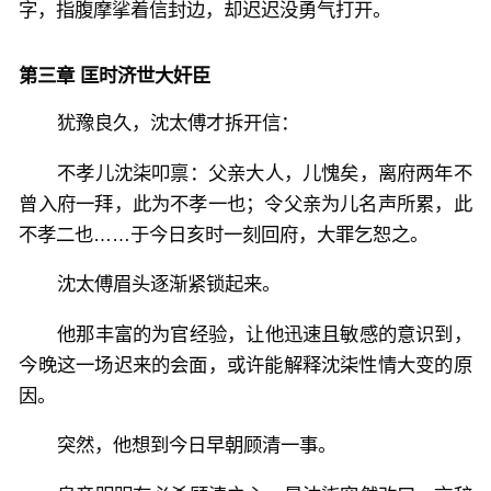
字，指腹摩挲着信封边，却迟迟没勇气打开。
第三章 匡时济世大奸臣
犹豫良久，沈太傅才拆开信：
不孝儿沈柒叩禀：父亲大人，儿愧矣，离府两年不
曾入府一拜，此为不孝一也；令父亲为儿名声所累，此
不孝二也……于今日亥时一刻回府，大罪乞恕之。
沈太傅眉头逐渐紧锁起来。
他那丰富的为官经验，让他迅速且敏感的意识到，
今晚这一场迟来的会面，或许能解释沈柒性情大变的原
因。
突然，他想到今日早朝顾清一事。