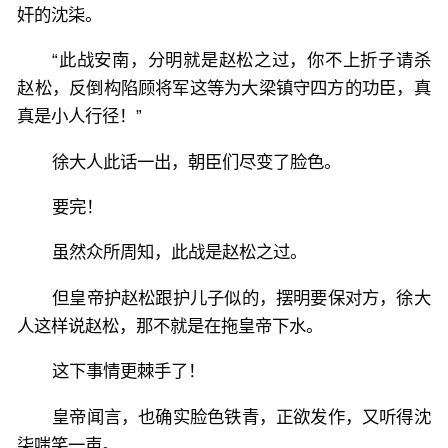
奸的沈柒。
“此战安南，分明就是赵松之过，你不上折子请杀
赵松，反倒构陷顾将军这等为大梁镇守四方的功臣，真
真是小人行径！”
徐大人此话一出，朝臣们尽变了脸色。
要完！
虽然众所周知，此战是赵松之过。
但皇帝护赵松跟护儿子似的，摆明要保对方，徐大
人这样说赵松，那不就是在拖皇帝下水。
这下事情更棘手了！
皇帝闻言，也确实脸色铁青，正欲发作，又听得沈
柒嗤笑一声。