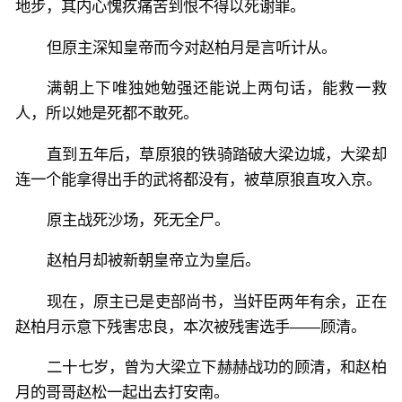
地步，其内心愧疚痛苦到恨不得以死谢罪。
但原主深知皇帝而今对赵柏月是言听计从。
满朝上下唯独她勉强还能说上两句话，能救一救
人，所以她是死都不敢死。
直到五年后，草原狼的铁骑踏破大梁边城，大梁却
连一个能拿得出手的武将都没有，被草原狼直攻入京。
原主战死沙场，死无全尸。
赵柏月却被新朝皇帝立为皇后。
现在，原主已是吏部尚书，当奸臣两年有余，正在
赵柏月示意下残害忠良，本次被残害选手——顾清。
二十七岁，曾为大梁立下赫赫战功的顾清，和赵柏
月的哥哥赵松一起出去打安南。