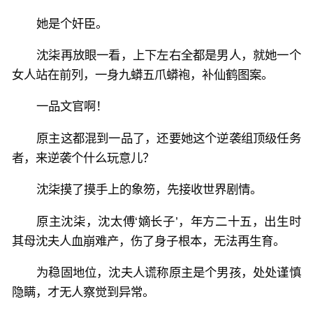
她是个奸臣。
沈柒再放眼一看，上下左右全都是男人，就她一个
女人站在前列，一身九蟒五爪蟒袍，补仙鹤图案。
一品文官啊！
原主这都混到一品了，还要她这个逆袭组顶级任务
者，来逆袭个什么玩意儿？
沈柒摸了摸手上的象笏，先接收世界剧情。
原主沈柒，沈太傅‘嫡长子’，年方二十五，出生时
其母沈夫人血崩难产，伤了身子根本，无法再生育。
为稳固地位，沈夫人谎称原主是个男孩，处处谨慎
隐瞒，才无人察觉到异常。