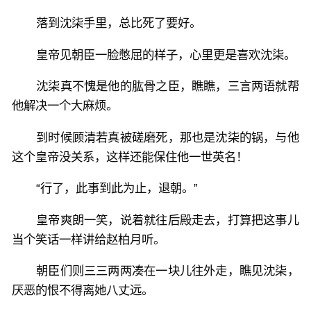
落到沈柒手里，总比死了要好。
皇帝见朝臣一脸憋屈的样子，心里更是喜欢沈柒。
沈柒真不愧是他的肱骨之臣，瞧瞧，三言两语就帮
他解决一个大麻烦。
到时候顾清若真被磋磨死，那也是沈柒的锅，与他
这个皇帝没关系，这样还能保住他一世英名！
“行了，此事到此为止，退朝。”
皇帝爽朗一笑，说着就往后殿走去，打算把这事儿
当个笑话一样讲给赵柏月听。
朝臣们则三三两两凑在一块儿往外走，瞧见沈柒，
厌恶的恨不得离她八丈远。