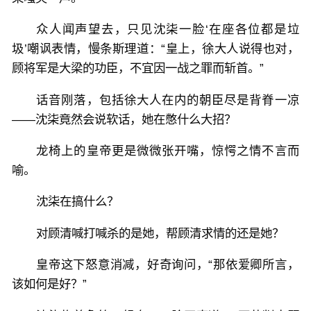
众人闻声望去，只见沈柒一脸‘在座各位都是垃
圾’嘲讽表情，慢条斯理道：“皇上，徐大人说得也对，
顾将军是大梁的功臣，不宜因一战之罪而斩首。”
话音刚落，包括徐大人在内的朝臣尽是背脊一凉
——沈柒竟然会说软话，她在憋什么大招？
龙椅上的皇帝更是微微张开嘴，惊愕之情不言而
喻。
沈柒在搞什么？
对顾清喊打喊杀的是她，帮顾清求情的还是她？
皇帝这下怒意消减，好奇询问，“那依爱卿所言，
该如何是好？”