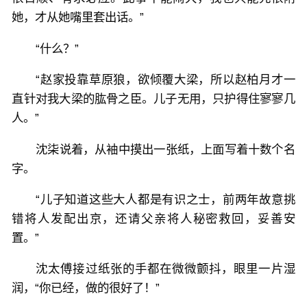
她，才从她嘴里套出话。”
“什么？”
“赵家投靠草原狼，欲倾覆大梁，所以赵柏月才一
直针对我大梁的肱骨之臣。儿子无用，只护得住寥寥几
人。”
沈柒说着，从袖中摸出一张纸，上面写着十数个名
字。
“儿子知道这些大人都是有识之士，前两年故意挑
错将人发配出京，还请父亲将人秘密救回，妥善安
置。”
沈太傅接过纸张的手都在微微颤抖，眼里一片湿
润，“你已经，做的很好了！”