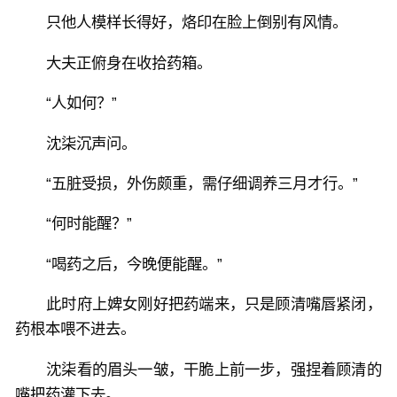
只他人模样长得好，烙印在脸上倒别有风情。
大夫正俯身在收拾药箱。
“人如何？”
沈柒沉声问。
“五脏受损，外伤颇重，需仔细调养三月才行。”
“何时能醒？”
“喝药之后，今晚便能醒。”
此时府上婢女刚好把药端来，只是顾清嘴唇紧闭，
药根本喂不进去。
沈柒看的眉头一皱，干脆上前一步，强捏着顾清的
嘴把药灌下去。