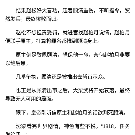
结果赵松好大喜功，趁着顾清重伤，不听指令，贸
然发兵，最终惨败而归。
赵松不想担责受罚，就进宫找赵柏月说情，赵柏月
便联手原主，打算将罪名都推到顾清身上。
原主倒是敬佩顾清，想保他一命，奈何赵柏月非要
以绝后患。
几番争执，顾清还是被推出去斩首示众。
也正是从顾清出事之后，大梁武将开始衰落，最终
导致无人可用的局面。
眼下，皇帝刚听信原主和赵柏月的话欲判死顾清。
沈柒看完世界剧情，神色有些不悦，“1818，任务
发给我。”