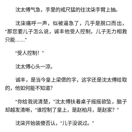
沈太傅气急，手里的戒尺猛的往沈柒手臂上抽。
沈柒痛呼一声，似被逼急了，几乎是脱口而出，
“那您要儿子怎么说，诚丰他受人控制，儿子无力相救
只能……”
“受人控制！”
沈太傅心头一凉。
诚丰，是当今皇上梁偲的字，这字还是沈太傅给取
的，他如何能不知道？
“你给我说清楚，”沈太傅扶着桌子摇摇欲坠，脑子
却越发清晰，“谁控制了皇上，是赵柏月，是赵家？”
沈柒开始装傻否认，“儿子没说过。”