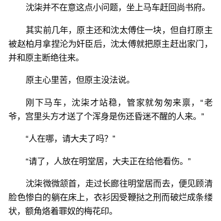
沈柒并不在意这点小问题，坐上马车赶回尚书府。
其实前几年，原主还和沈太傅住一块，但自打原主
被赵柏月拿捏沦为奸臣后，沈太傅就把原主赶出家门，
并和原主断绝往来。
原主心里苦，但原主没法说。
刚下马车，沈柒才站稳，管家就匆匆来禀，“老
爷，宫里头方才送了个浑身是伤还昏迷不醒的人来。”
“人在哪，请大夫了吗？”
“请了，人放在明堂居，大夫正在给他看伤。”
沈柒微微颔首，走过长廊往明堂居而去，便见顾清
脸色惨白的躺在床上，衣衫因受鞭挞之刑而破烂成条缕
状，额角烙着罪奴的梅花印。