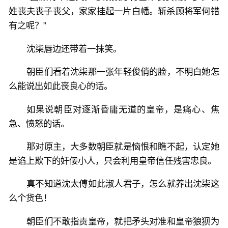
姓丧夫丧子丧父，家家挂起一片白幡。斩杀顾将军何错
有之呢？”
沈柒唇边还带着一抹笑。
朝臣们看着沈柒那一张年轻俊俏的脸，不明白她怎
么能说出如此丧良心的话。
如果说朝臣对逐渐昏庸无道的皇帝，是痛心、焦
急、愤怒的话。
那对原主，大多数朝臣就是恼恨和瞧不起，认定她
是谄上欺下的奸佞小人，只会利用皇帝信任残害忠良。
真不知道沈太傅如此淑人君子，怎么就养出沈柒这
么个货色！
朝臣们不敢指责皇帝，就把矛头对准和皇帝狼狈为