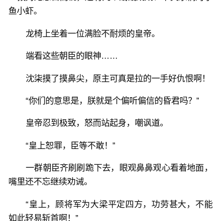
鱼小虾。
龙椅上坐着一位满脸不耐烦的皇帝。
端看这些朝臣的眼神……
沈柒摸了摸鼻尖，原主可真是拉的一手好仇恨啊！
“你们的意思是，朕就是个偏听偏信的昏君吗？”
皇帝忍到极致，怒而站起身，嘲讽道。
“皇上恕罪，臣等不敢！”
一群朝臣齐刷刷跪下去，眼观鼻鼻观心看着地面，
嘴里还不忘继续劝诫。
“皇上，顾将军为大梁平定四方，功劳甚大，不能
如此轻易斩首啊！”