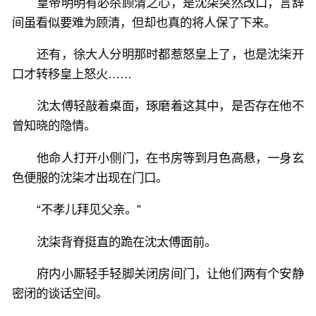
皇帝明明有必杀顾清之心，是沈柒突然改口，言辞
间虽看似要难为顾清，但却也真的将人保了下来。
还有，徐大人分明那时都惹怒皇上了，也是沈柒开
口才转移皇上怒火……
沈太傅轻敲着桌面，琢磨着这其中，是否存在他不
曾知晓的隐情。
他命人打开小侧门，在书房等到月色高悬，一身玄
色便服的沈柒才出现在门口。
“不孝儿拜见父亲。”
沈柒背脊挺直的跪在沈太傅面前。
府内小厮轻手轻脚关闭房间门，让他们两有个安静
密闭的谈话空间。