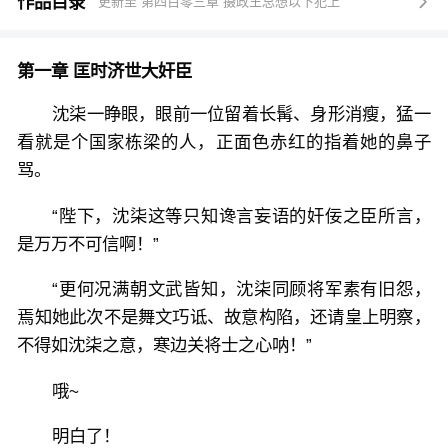
男主：我有一系统，能让我看到项目数据，让我在商界
作品目录
更新至 第四百零三章 摄政王总想以下犯上

混的风生水起，我将成为世界首富！
沈柒：……
第一章 匡时济世大奸臣
她丢下锄头，踩了踩刚埋好坟头土，“在我面前嚣张，
交保护费了吗？”
沈柒一睁眼，眼前一位留着长髯、身形消瘦，猛一
1818熟练的从沈柒手里买走金手指，它的宿主，果然是
看就是个国家栋梁的人，正面色赤红的指着她的鼻子
个连开挂主角都打不赢的bug！
骂。
就是有一点不好，这个每次都冒出来给宿主递锄头的男
“陛下，沈柒这等只知谗言妄语的奸佞之臣所言，
人，他竟然骗我宿主去谈恋爱！！！
是万万不可信啊！”
沈柒懒懒躺在男人怀里，“没被骗，我主动，已结婚，
麻烦补交一下份子钱！”
“更何况满朝文武皆知，沈柒同顾将军素有旧怨，
男人抬起眼，“你，打钱，懂？”
焉知她此次不是舞文巧诋、故意构陷，还请皇上明察，
不得如沈柒之意，寒边关将士之心呐！”
哦~
明白了！