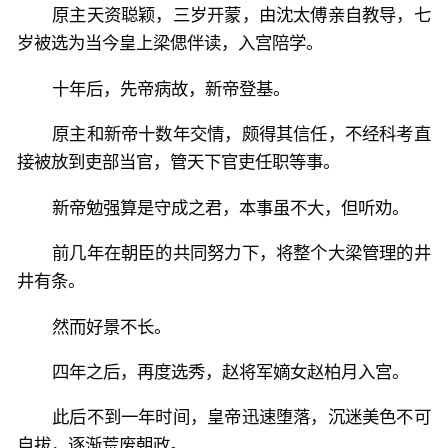
原主天资聪颖，三岁开蒙，由沈太傅亲自教导，七
岁被选为当今皇上梁偲伴读，入宫陪学。
十年后，先帝病故，新帝登基。
原主和新帝十数年交情，颇得其信任，不经科考直
接被放到吏部当官，管天下官吏任职等事。
新帝勉强算是守成之君，本事虽不大，但听劝。
前几年在朝臣的共同努力下，将整个大梁管理的井
井有条。
然而好景不长。
四年之后，再度选秀，赵将军嫡女赵柏月入宫。
此后不到一年时间，皇帝迅速堕落，沉迷美色不可
自拔，逐渐荒废朝政。