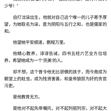
少爷！”
自打沈柒出生，他就对自己这个唯一的儿子寄予厚
望，为她取名为柒，意为阴阳与五行之和，也是儒家的
和。
他望她平安顺遂，鹏程万里。
他精心教养，谆谆告诫，四书五经六艺全方位培
养，希望她成为一个‘完美’的人。
却不想，这个曾令他无比骄傲的孩子，而今竟成为
朝堂上的蛀虫，成为残贤害善，和皇帝狼狈为奸的贪官
污吏。
是他教育无方。
是他对不起先帝嘱托，对不起列祖列宗，对不起大