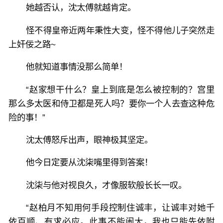
她越否认，沈太傅就越肯定。
怪不得皇帝近两年秉性大变，怪不得他儿子突然走
上奸佞之路~
他就知道事情没那么简单！
“赵家想干什么？皇上到底是怎么被控制的？宫里
那么多太医和侍卫都是死人吗？要你一个人去查这种危
险的事！”
沈太傅怒斥出声，眼神极其坚定。
他今日定要从沈柒嘴里得到答案！
沈柒与他对视良久，才像服软般长长一叹。
“赵柏月不知用何手段控制住诚丰，让诚丰对她千
依百顺、有求必应。此事不能闹大，我也只能先依附