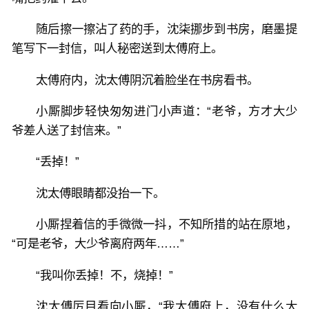
随后擦一擦沾了药的手，沈柒挪步到书房，磨墨提
笔写下一封信，叫人秘密送到太傅府上。
太傅府内，沈太傅阴沉着脸坐在书房看书。
小厮脚步轻快匆匆进门小声道：“老爷，方才大少
爷差人送了封信来。”
“丢掉！”
沈太傅眼睛都没抬一下。
小厮捏着信的手微微一抖，不知所措的站在原地，
“可是老爷，大少爷离府两年……”
“我叫你丢掉！不，烧掉！”
沈太傅厉目看向小厮，“我太傅府上，没有什么大