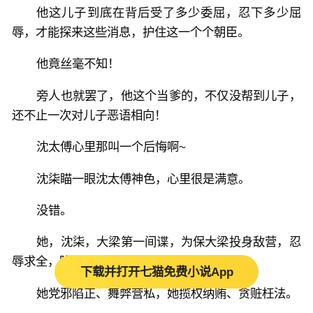
他这儿子到底在背后受了多少委屈，忍下多少屈
辱，才能探来这些消息，护住这一个个朝臣。
他竟丝毫不知！
旁人也就罢了，他这个当爹的，不仅没帮到儿子，
还不止一次对儿子恶语相向！
沈太傅心里那叫一个后悔啊~
沈柒瞄一眼沈太傅神色，心里很是满意。
没错。
她，沈柒，大梁第一间谍，为保大梁投身敌营，忍
辱求全，降志辱身！
下载并打开七猫免费小说App
她党邪陷正、舞弊营私，她揽权纳贿、贪赃枉法。