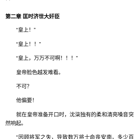
第二章 匡时济世大奸臣
“皇上！”
“皇上！！”
“皇上，万万不可啊！！！”
皇帝脸色越发难看。
不可？
他偏要！
就在皇帝准备开口时，沈柒独有的柔和清亮嗓音突
然响起。
“因顾将军之失，导致数万将士命丧安南，多少百