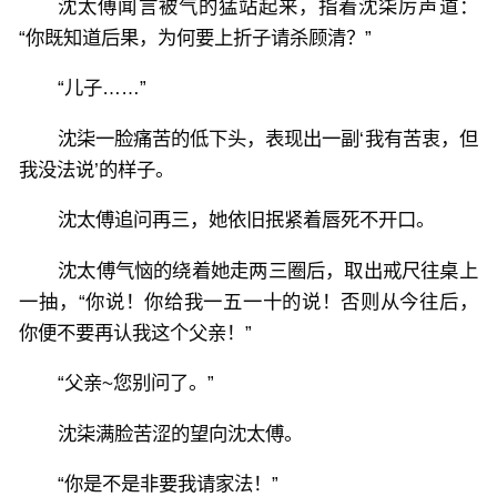
沈太傅闻言被气的猛站起来，指着沈柒厉声道：
“你既知道后果，为何要上折子请杀顾清？”
“儿子……”
沈柒一脸痛苦的低下头，表现出一副‘我有苦衷，但
我没法说’的样子。
沈太傅追问再三，她依旧抿紧着唇死不开口。
沈太傅气恼的绕着她走两三圈后，取出戒尺往桌上
一抽，“你说！你给我一五一十的说！否则从今往后，
你便不要再认我这个父亲！”
“父亲~您别问了。”
沈柒满脸苦涩的望向沈太傅。
“你是不是非要我请家法！”