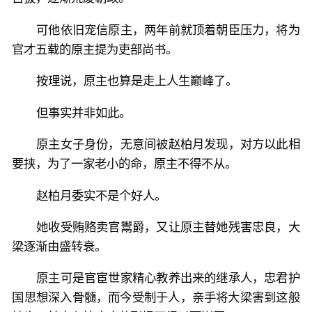
可他依旧宠信原主，两年前就顶着朝臣压力，将为
官才五载的原主提为吏部尚书。
按理说，原主也算是走上人生巅峰了。
但事实并非如此。
原主女子身份，无意间被赵柏月发现，对方以此相
要挟，为了一家老小的命，原主不得不从。
赵柏月委实不是个好人。
她收受贿赂卖官鬻爵，又让原主替她残害忠良，大
梁逐渐由盛转衰。
原主可是官宦世家精心教养出来的继承人，忠君护
国思想深入骨髓，而今受制于人，亲手将大梁害到这般