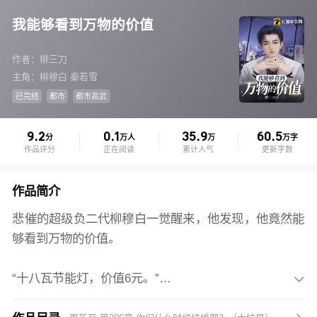
我能够看到万物的价值
作者：柳三刀
主角：柳穆白 秦若雪
已完结
都市
都市高武
9.2
0.1
35.9
60.5
分
万人
万
万字
作品评分
正在阅读
累计人气
更新字数
作品简介
悲催的超级负二代柳穆白一觉醒来，他发现，他竟然能
够看到万物的价值。
“十八瓦节能灯，价值6元。”
