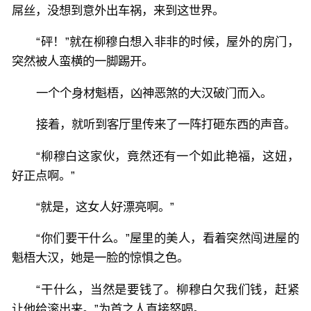
屌丝，没想到意外出车祸，来到这世界。
“砰！”就在柳穆白想入非非的时候，屋外的房门，
突然被人蛮横的一脚踢开。
一个个身材魁梧，凶神恶煞的大汉破门而入。
接着，就听到客厅里传来了一阵打砸东西的声音。
“柳穆白这家伙，竟然还有一个如此艳福，这妞，
好正点啊。”
“就是，这女人好漂亮啊。”
“你们要干什么。”屋里的美人，看着突然闯进屋的
魁梧大汉，她是一脸的惊惧之色。
“干什么，当然是要钱了。柳穆白欠我们钱，赶紧
让他给滚出来。”为首之人直接怒喝。