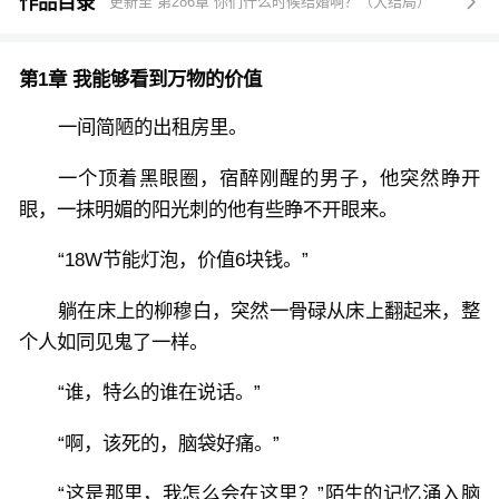
“近代名画一幅，价值六百九十万。”五十块钱买下捡个
作品目录
更新至 第286章 你们什么时候结婚啊？（大结局）

漏。
第1章 我能够看到万物的价值
“手稿，价值一个亿。”从此开启制霸网文界之路。
一间简陋的出租房里。
“无名血玉，价值无价。”获得太乙长生傲世诀。
一个顶着黑眼圈，宿醉刚醒的男子，他突然睁开
眼，一抹明媚的阳光刺的他有些睁不开眼来。
“古医书残卷，价值一千万。”获得医术神鬼九针。
“18W节能灯泡，价值6块钱。”
“千年人参，价值三千万。”
躺在床上的柳穆白，突然一骨碌从床上翻起来，整
个人如同见鬼了一样。
……
“谁，特么的谁在说话。”
柳穆白忽然发现，其实，这赚钱，挺简单的。
“啊，该死的，脑袋好痛。”
“这是那里，我怎么会在这里？”陌生的记忆涌入脑