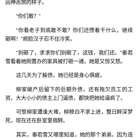
凶神恶煞的样子。
“你们敢？”
“你看老子到底敢不敢？你们还愣着干什么，继续
砸啊！”疤脸汉子忍不住冷笑。
“别砸了，求求你们别砸了，这钱，我们还。”秦若
雪看着她刚置办的家具被打砸一通，她是又惊又怒。
这几天为了躲债，她已经是身心俱疲。
柳家破产后留下的巨额外债，还有拖欠员工的工
资，大大小小的债主上门逼债，都快把她给逼疯了。
可恨柳家遭逢大难，柳穆白不求上进，整日醉深梦
死，现在还在卧室里宿醉。
其实，秦若雪又哪里知道，她的那个弟弟，因为连