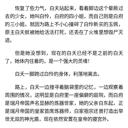
恢复了些力气，白夭站起来，看着脚边这个晕厥过
去的少女，她叫白怜，白府的四小姐，而自己则是白府
的三小姐，就因为路上不小心撞碎了白怜新买的玉佩，
原主白夭就被她给活活打死，还丢在了火堆里想毁尸灭
迹。
但是她没想到，现在的白夭已经不是之前的白夭
了，她体内住着的，是一个强大的灵魂！
白夭一脚跨过白怜的身体，利落地离去。
路上，白夭一边搜寻着脑袋里的记忆，一边观察着
周围的情况，这明显是白府里一座偏僻的庭院，而白府
是瑞月帝国声名显赫的炼器世家，她的父亲白东起，正
是瑞月帝国的皇家首席炼器师，白家祖宗还曾打造出举
世无双的神光盾，现在依然安置在皇帝的寝宫外。