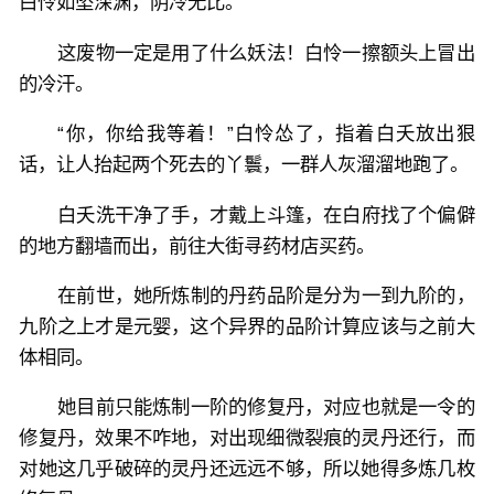
白怜如坠深渊，阴冷无比。
这废物一定是用了什么妖法！白怜一擦额头上冒出
的冷汗。
“你，你给我等着！”白怜怂了，指着白夭放出狠
话，让人抬起两个死去的丫鬟，一群人灰溜溜地跑了。
白夭洗干净了手，才戴上斗篷，在白府找了个偏僻
的地方翻墙而出，前往大街寻药材店买药。
在前世，她所炼制的丹药品阶是分为一到九阶的，
九阶之上才是元婴，这个异界的品阶计算应该与之前大
体相同。
她目前只能炼制一阶的修复丹，对应也就是一令的
修复丹，效果不咋地，对出现细微裂痕的灵丹还行，而
对她这几乎破碎的灵丹还远远不够，所以她得多炼几枚