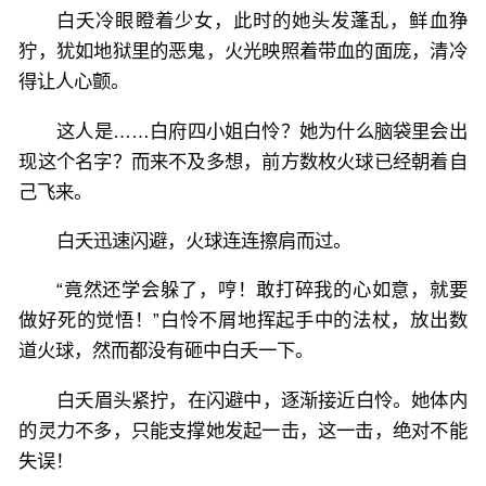
白夭冷眼瞪着少女，此时的她头发蓬乱，鲜血狰
狞，犹如地狱里的恶鬼，火光映照着带血的面庞，清冷
得让人心颤。
这人是……白府四小姐白怜？她为什么脑袋里会出
现这个名字？而来不及多想，前方数枚火球已经朝着自
己飞来。
白夭迅速闪避，火球连连擦肩而过。
“竟然还学会躲了，哼！敢打碎我的心如意，就要
做好死的觉悟！”白怜不屑地挥起手中的法杖，放出数
道火球，然而都没有砸中白夭一下。
白夭眉头紧拧，在闪避中，逐渐接近白怜。她体内
的灵力不多，只能支撑她发起一击，这一击，绝对不能
失误！