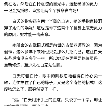
倒在地，然后在白怜震惊的目光中，运起稀薄的灵力，
一记金指插喉，直接让两个丫鬟命丧当场！
白夭的指尖还有两个丫鬟的血迹，她的手指直接洞
穿了她们的喉咙！这也是亏了这两个丫鬟身上毫无灵力
的原因，她才能一击毙命。
她所会的古武招式都是前世的古武老师教的，因为
偷懒，这么多年下来她也只会那么几招而已，这让白夭
有些后悔没有多学一些，所以她现在更需要修复灵丹，
重新修炼，至少先在白家站住脚。
白夭盯着白怜，眼中的阴狠忽地看得白怜心尖一
颤，连忙捂住了自己的脖子，又是这个奇怪的招式！这
废物怎么了，跟突然变了一样，
“滚。”白夭甩掉手上的血迹，只说了一个字，却让