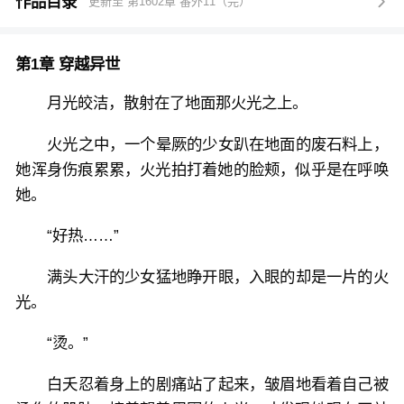
无耻师尊强买强卖：“小徒儿快来救我呀~”
作品目录
更新至 第1602章 番外11（完）

诡异宿敌阴阳莫辩：“今日便是你的死期！”
她只冷漠表示：“你们，该吃药了！”
第1章 穿越异世
某男唇畔轻勾道：“怎么舍得取你神丹，应该娶你才
对。”
月光皎洁，散射在了地面那火光之上。
某女呵呵了，“那我取你狗命，可好？”
火光之中，一个晕厥的少女趴在地面的废石料上，
她浑身伤痕累累，火光拍打着她的脸颊，似乎是在呼唤
她。
“好热……”
满头大汗的少女猛地睁开眼，入眼的却是一片的火
光。
“烫。”
白夭忍着身上的剧痛站了起来，皱眉地看着自己被