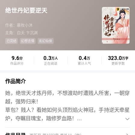
绝世丹妃要逆天
作者：慕牧小沐
主角：白夭 卞沉渊
已完结
幻想言情
玄幻仙侠
9.6
0.3
0.4
323.0
分
万人
万
万字
作品评分
正在阅读
累计人气
更新字数
作品简介
她，绝世天才炼丹师，不想渡劫时遭贱人所害，一朝穿
越，强势归来！
草包？贱人？看她如何头顶烈焰火神冠，手持逆天牵星
炉，夺瞩目瑰宝，踏修罗血路！

高冷王爷口是心非：“离本王再近些！”