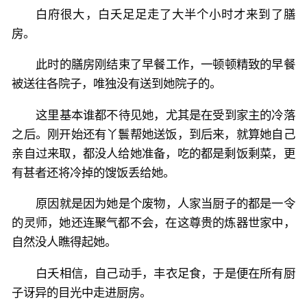
白府很大，白夭足足走了大半个小时才来到了膳
房。
此时的膳房刚结束了早餐工作，一顿顿精致的早餐
被送往各院子，唯独没有送到她院子的。
这里基本谁都不待见她，尤其是在受到家主的冷落
之后。刚开始还有丫鬟帮她送饭，到后来，就算她自己
亲自过来取，都没人给她准备，吃的都是剩饭剩菜，更
有甚者还将冷掉的馊饭丢给她。
原因就是因为她是个废物，人家当厨子的都是一令
的灵师，她还连聚气都不会，在这尊贵的炼器世家中，
自然没人瞧得起她。
白夭相信，自己动手，丰衣足食，于是便在所有厨
子讶异的目光中走进厨房。