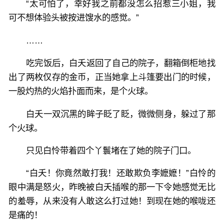
“太可怕了，幸好我之前都没怎么招惹三小姐，我
可不想体验头被按进馊水的感觉。”
……
吃完饭后，白夭返回了自己的院子，翻箱倒柜地找
出了两枚仅存的金币，正当她拿上斗篷要出门的时候，
一股灼热的火焰扑面而来，是个火球。
白夭一双沉黑的眸子眨了眨，微微侧身，躲过了那
个火球。
只见白怜带着四个丫鬟堵在了她的院子门口。
“白夭！你竟然敢打我！还敢欺负李嬷嬷！”白怜的
眼中满是怒火，昨晚被白夭插喉的那一下令她感觉无比
的羞辱，从来没有人敢这么打过她！到现在她的喉咙还
是痛的！