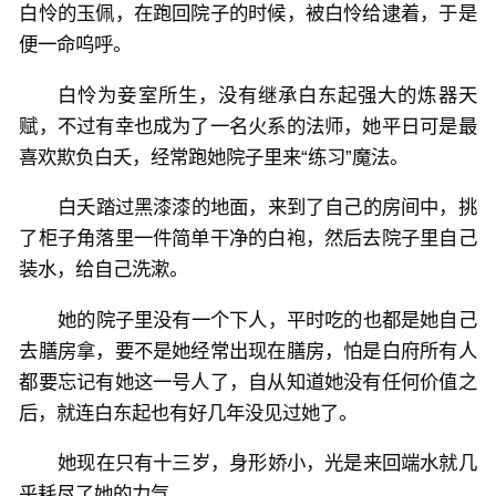
白怜的玉佩，在跑回院子的时候，被白怜给逮着，于是
便一命呜呼。
白怜为妾室所生，没有继承白东起强大的炼器天
赋，不过有幸也成为了一名火系的法师，她平日可是最
喜欢欺负白夭，经常跑她院子里来“练习”魔法。
白夭踏过黑漆漆的地面，来到了自己的房间中，挑
了柜子角落里一件简单干净的白袍，然后去院子里自己
装水，给自己洗漱。
她的院子里没有一个下人，平时吃的也都是她自己
去膳房拿，要不是她经常出现在膳房，怕是白府所有人
都要忘记有她这一号人了，自从知道她没有任何价值之
后，就连白东起也有好几年没见过她了。
她现在只有十三岁，身形娇小，光是来回端水就几
乎耗尽了她的力气。