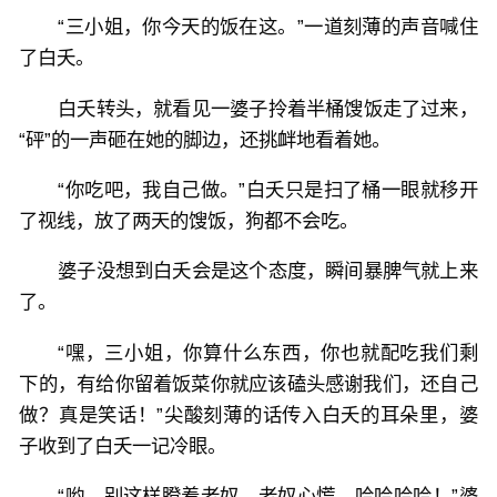
“三小姐，你今天的饭在这。”一道刻薄的声音喊住
了白夭。
白夭转头，就看见一婆子拎着半桶馊饭走了过来，
“砰”的一声砸在她的脚边，还挑衅地看着她。
“你吃吧，我自己做。”白夭只是扫了桶一眼就移开
了视线，放了两天的馊饭，狗都不会吃。
婆子没想到白夭会是这个态度，瞬间暴脾气就上来
了。
“嘿，三小姐，你算什么东西，你也就配吃我们剩
下的，有给你留着饭菜你就应该磕头感谢我们，还自己
做？真是笑话！”尖酸刻薄的话传入白夭的耳朵里，婆
子收到了白夭一记冷眼。
“哟，别这样瞪着老奴，老奴心慌，哈哈哈哈！”婆