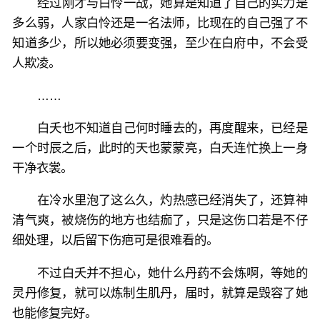
经过刚才与白怜一战，她算是知道了自己的实力是
多么弱，人家白怜还是一名法师，比现在的自己强了不
知道多少，所以她必须要变强，至少在白府中，不会受
人欺凌。
……
白夭也不知道自己何时睡去的，再度醒来，已经是
一个时辰之后，此时的天也蒙蒙亮，白夭连忙换上一身
干净衣裳。
在冷水里泡了这么久，灼热感已经消失了，还算神
清气爽，被烧伤的地方也结痂了，只是这伤口若是不仔
细处理，以后留下伤疤可是很难看的。
不过白夭并不担心，她什么丹药不会炼啊，等她的
灵丹修复，就可以炼制生肌丹，届时，就算是毁容了她
也能修复完好。