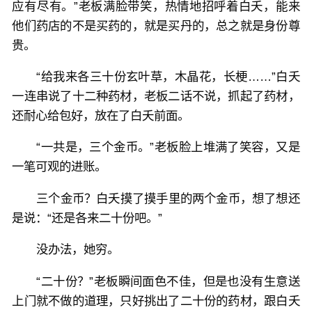
应有尽有。”老板满脸带笑，热情地招呼着白夭，能来
他们药店的不是买药的，就是买丹的，总之就是身份尊
贵。
“给我来各三十份玄叶草，木晶花，长梗……”白夭
一连串说了十二种药材，老板二话不说，抓起了药材，
还耐心给包好，放在了白夭前面。
“一共是，三个金币。”老板脸上堆满了笑容，又是
一笔可观的进账。
三个金币？白夭摸了摸手里的两个金币，想了想还
是说：“还是各来二十份吧。”
没办法，她穷。
“二十份？”老板瞬间面色不佳，但是也没有生意送
上门就不做的道理，只好挑出了二十份的药材，跟白夭