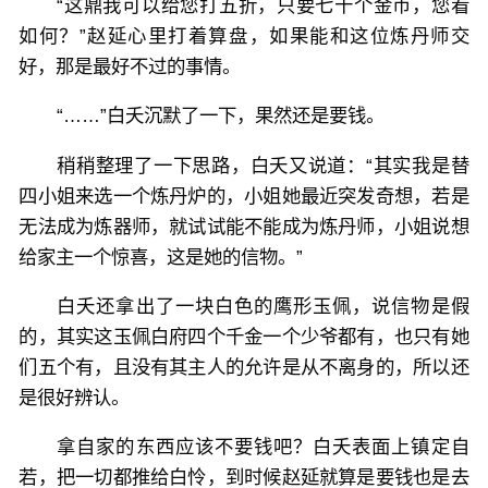
“这鼎我可以给您打五折，只要七十个金币，您看
如何？”赵延心里打着算盘，如果能和这位炼丹师交
好，那是最好不过的事情。
“……”白夭沉默了一下，果然还是要钱。
稍稍整理了一下思路，白夭又说道：“其实我是替
四小姐来选一个炼丹炉的，小姐她最近突发奇想，若是
无法成为炼器师，就试试能不能成为炼丹师，小姐说想
给家主一个惊喜，这是她的信物。”
白夭还拿出了一块白色的鹰形玉佩，说信物是假
的，其实这玉佩白府四个千金一个少爷都有，也只有她
们五个有，且没有其主人的允许是从不离身的，所以还
是很好辨认。
拿自家的东西应该不要钱吧？白夭表面上镇定自
若，把一切都推给白怜，到时候赵延就算是要钱也是去