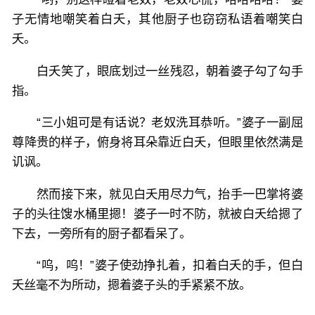
子无情地嘲笑着白夭，其他厨子也窃窃私语着嘲笑白
夭。
白夭笑了，眼底划过一丝残忍，朝着婆子勾了勾手
指。
“三小姐可是有话说？老奴洗耳恭听。”婆子一副屈
尊降贵的样子，俯身将耳朵靠近白夭，但眼里依然满是
讥讽。
然而接下来，就见白夭用尽力气，抬手一巴掌将婆
子的头往馊水桶里摁！婆子一时不防，就被白夭给摁了
下去，一旁所有的厨子都看呆了。
“呜，呜！”婆子使劲挣扎着，扣着白夭的手，但白
夭丝毫不为所动，摁着婆子头的手紧紧不放。