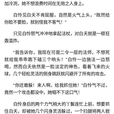
加冷冽，她不想浪费时间在无用之人身上。
白怜见白夭不肯屈服，自然是火气上头，“既然给
你脸不要脸，就别怪我不客气！”
只见白怜怒气冲冲地拿起法杖，对白夭就是一顿狂
轰滥炸。
“我告诉你，我现在可是二令一层的法师，不想死
就给我乖乖跪下磕三个响头！”白怜一边施法一边怒
喝，然而白夭依然是一脸淡定的神色，看着飞来的火
球，几个轻松灵活的侧身跳跃就闪避开了所有的攻击。
“你还敢躲！来人啊，给我抓住她！”白怜气不过，
竟然一个攻击都没中，她咽不下这口气！
白怜身后的两个力气稍大的丫鬟连忙上前，想要抓
住白夭，却被她几个闪身灵活躲过，一个扫腿将两人掀