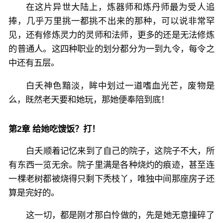
在这片异世大陆上，炼器师和炼丹师最为受人追
捧，几乎万里挑一都挑不出来的那种，可以说非常罕
见，还有修炼灵力的灵师和法师，更多的还是无法修炼
的普通人。这四种职业的划分都分为一到九令，每令之
中还有五层。
白夭神色黯淡，眸中划过一道嗜血光芒，废物是
么，既然老天要和她玩，那她便奉陪到底！
第2章 给她吃馊饭？打！
白夭顺着记忆来到了自己的院子，这院子不大，所
有东西一览无余。院子里满是各种烧灼的痕迹，甚至连
一棵老树都被烧得只剩下秃枝丫，唯独中间那座房子还
算是完好的。
这一切，都是刚才那白怜做的，先是她无意撞碎了