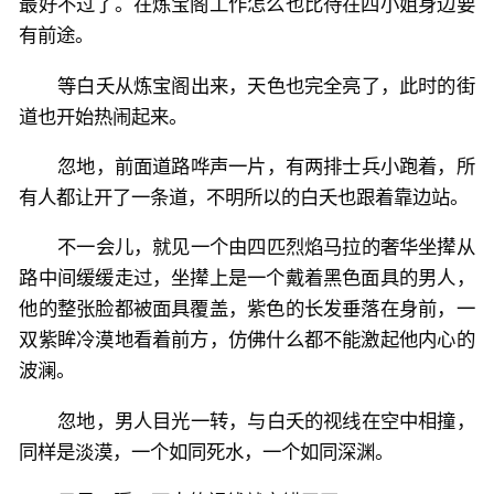
最好不过了。在炼宝阁工作怎么也比待在四小姐身边要
有前途。
等白夭从炼宝阁出来，天色也完全亮了，此时的街
道也开始热闹起来。
忽地，前面道路哗声一片，有两排士兵小跑着，所
有人都让开了一条道，不明所以的白夭也跟着靠边站。
不一会儿，就见一个由四匹烈焰马拉的奢华坐撵从
路中间缓缓走过，坐撵上是一个戴着黑色面具的男人，
他的整张脸都被面具覆盖，紫色的长发垂落在身前，一
双紫眸冷漠地看着前方，仿佛什么都不能激起他内心的
波澜。
忽地，男人目光一转，与白夭的视线在空中相撞，
同样是淡漠，一个如同死水，一个如同深渊。