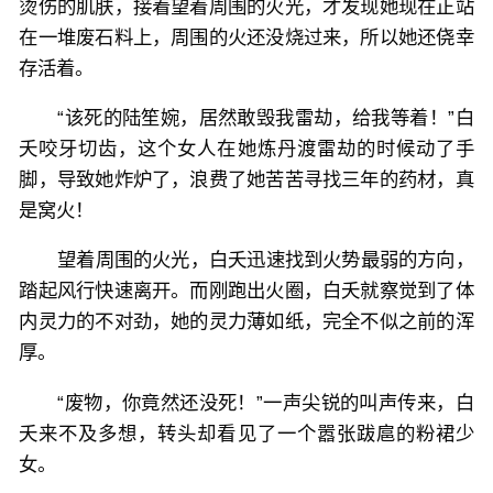
烫伤的肌肤，接着望着周围的火光，才发现她现在正站
在一堆废石料上，周围的火还没烧过来，所以她还侥幸
存活着。
“该死的陆笙婉，居然敢毁我雷劫，给我等着！”白
夭咬牙切齿，这个女人在她炼丹渡雷劫的时候动了手
脚，导致她炸炉了，浪费了她苦苦寻找三年的药材，真
是窝火！
望着周围的火光，白夭迅速找到火势最弱的方向，
踏起风行快速离开。而刚跑出火圈，白夭就察觉到了体
内灵力的不对劲，她的灵力薄如纸，完全不似之前的浑
厚。
“废物，你竟然还没死！”一声尖锐的叫声传来，白
夭来不及多想，转头却看见了一个嚣张跋扈的粉裙少
女。