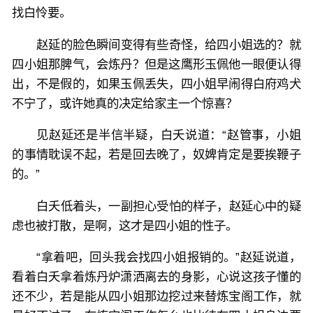
找白怜要。
赵延的脸色瞬间变得有些奇怪，给四小姐选的？就
四小姐那脾气，会炼丹？但是这鹰形玉佩他一眼便认得
出，不是假的，如果玉佩丢失，四小姐早闹得白府鸡犬
不宁了，或许她真的决定给家主一个惊喜？
见赵延还是半信半疑，白夭说道：“赵管事，小姐
的事情耽误不起，若是回去晚了，奴婢肯定是要挨鞭子
的。”
白夭低着头，一副担心受怕的样子，赵延心中的疑
虑也被打散，是啊，这才是四小姐的性子。
“拿着吧，回头我会找四小姐报销的。”赵延说道，
看着白夭拿着炼丹炉潇洒离去的身影，心说这孩子懂的
还不少，若是能从四小姐那边挖过来替炼宝阁工作，就