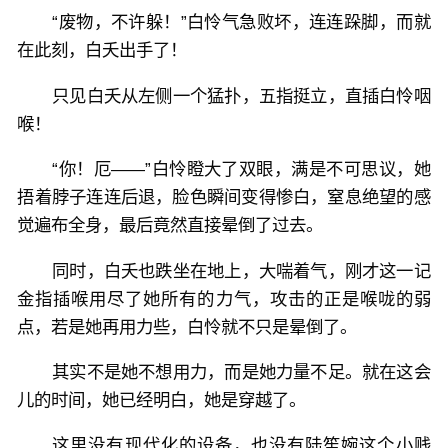
“废物，不许躲！”白怜气急败坏，连连跺脚，而就
在此刻，白夭出手了！
只见白夭从左侧一个猛扑，五指挺立，直插白怜咽
喉！
“你！厄——”白怜瞪大了双眼，满是不可思议，她
捂着脖子连连后退，脸色瞬间变得惨白，窒息绝望的感
觉遍布全身，最后竟然直接晕倒了过去。
同时，白夭也跌坐在地上，大喘着气，刚才这一记
金指插喉用尽了她所有的力气，攻击的正是喉咙的弱
点，若是她再用力些，白怜就不只是晕倒了。
其实不是她不想用力，而是她力量不足。就在这会
儿的时间，她已经明白，她是穿越了。
这里没有现代化的设备，也没有陆笙婉这个小贱