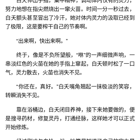
白夭伸出手指，集中精神，调动体内仅有的灵力，
努力地想在指尖燃烧出一窜火苗。时间一分一秒过去，
白夭额头甚至冒出了冷汗，她对体内灵力的汲取已经到
了极限，这是要榨干自己的节奏啊。
“出来啊，快出来啊。”
终于，像是不负所望般，“咻”的一声细微声响，一
串淡红色的火苗在她的手指上窜起，白夭顿时松了一口
气，灵力散去，火苗也消失不见。
“你还在，真好。”白夭嘴角翘起一抹极淡的笑容，
转瞬消失不见。
靠在浴桶边，白夭闭目养神，接下来她要做的，便
是搜寻药材，修复灵丹，打通经脉，这样她才可以正式
开始修炼。