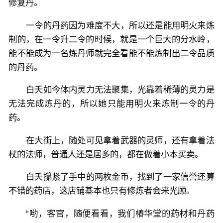
修复丹。
一令的丹药因为难度不大，所以还是能用明火来炼
制的，在一令升二令的时候，就是一个巨大的分水岭，
能不能成为一名炼丹师就完全看能不能炼制出二令品质
的丹药。
白夭如今体内灵力无法聚集，光靠着稀薄的灵力是
无法完成炼丹的，所以她只能用明火来炼制一令的丹
药。
在大街上，随处可见拿着武器的灵师，还有拿着法
杖的法师，普通人还是居多的，都在做着小本买卖。
白夭攥紧了手中的两枚金币，找到了一家信誉还算
不错的药店，这店铺基本也只有修炼者会来光顾。
“哟，客官，随便看看，我们椿华堂的药材和丹药