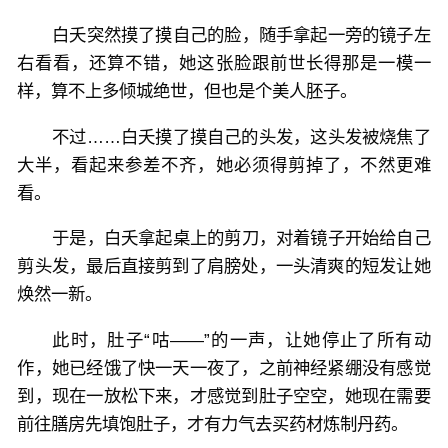
白夭突然摸了摸自己的脸，随手拿起一旁的镜子左
右看看，还算不错，她这张脸跟前世长得那是一模一
样，算不上多倾城绝世，但也是个美人胚子。
不过……白夭摸了摸自己的头发，这头发被烧焦了
大半，看起来参差不齐，她必须得剪掉了，不然更难
看。
于是，白夭拿起桌上的剪刀，对着镜子开始给自己
剪头发，最后直接剪到了肩膀处，一头清爽的短发让她
焕然一新。
此时，肚子“咕——”的一声，让她停止了所有动
作，她已经饿了快一天一夜了，之前神经紧绷没有感觉
到，现在一放松下来，才感觉到肚子空空，她现在需要
前往膳房先填饱肚子，才有力气去买药材炼制丹药。