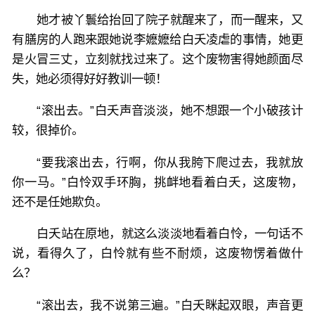
她才被丫鬟给抬回了院子就醒来了，而一醒来，又
有膳房的人跑来跟她说李嬷嬷给白夭凌虐的事情，她更
是火冒三丈，立刻就找过来了。这个废物害得她颜面尽
失，她必须得好好教训一顿！
“滚出去。”白夭声音淡淡，她不想跟一个小破孩计
较，很掉价。
“要我滚出去，行啊，你从我胯下爬过去，我就放
你一马。”白怜双手环胸，挑衅地看着白夭，这废物，
还不是任她欺负。
白夭站在原地，就这么淡淡地看着白怜，一句话不
说，看得久了，白怜就有些不耐烦，这废物愣着做什
么？
“滚出去，我不说第三遍。”白夭眯起双眼，声音更