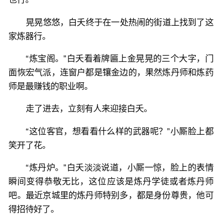
晃晃悠悠，白夭终于在一处热闹的街道上找到了这
家炼器行。
“炼宝阁。”白夭看着牌匾上金晃晃的三个大字，门
面恢宏气派，连窗户都是镶金边的，果然炼丹师和炼药
师是最赚钱的职业啊。
走了进去，立刻有人来迎接白夭。
“这位客官，想看看什么样的武器呢？”小厮脸上都
笑开了花。
“炼丹炉。”白夭淡淡说道，小厮一惊，脸上的表情
瞬间变得恭敬无比，这位应该是炼丹学徒或者炼丹师
吧。最近京城里的炼丹师特别多，都是身份尊贵，他可
得招待好了。