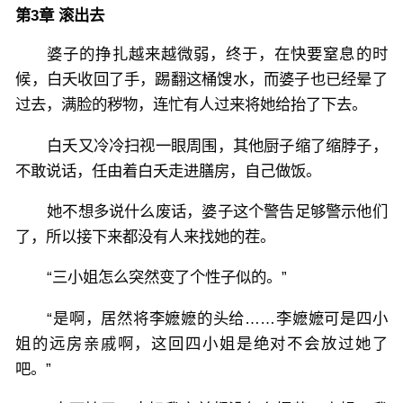
第3章 滚出去
婆子的挣扎越来越微弱，终于，在快要窒息的时
候，白夭收回了手，踢翻这桶馊水，而婆子也已经晕了
过去，满脸的秽物，连忙有人过来将她给抬了下去。
白夭又冷冷扫视一眼周围，其他厨子缩了缩脖子，
不敢说话，任由着白夭走进膳房，自己做饭。
她不想多说什么废话，婆子这个警告足够警示他们
了，所以接下来都没有人来找她的茬。
“三小姐怎么突然变了个性子似的。”
“是啊，居然将李嬷嬷的头给……李嬷嬷可是四小
姐的远房亲戚啊，这回四小姐是绝对不会放过她了
吧。”