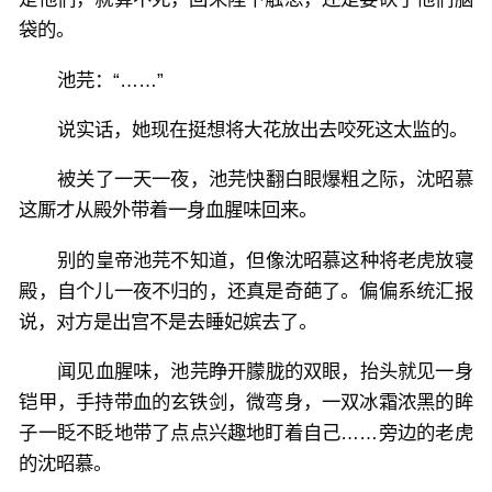
袋的。
池芫：“……”
说实话，她现在挺想将大花放出去咬死这太监的。
被关了一天一夜，池芫快翻白眼爆粗之际，沈昭慕
这厮才从殿外带着一身血腥味回来。
别的皇帝池芫不知道，但像沈昭慕这种将老虎放寝
殿，自个儿一夜不归的，还真是奇葩了。偏偏系统汇报
说，对方是出宫不是去睡妃嫔去了。
闻见血腥味，池芫睁开朦胧的双眼，抬头就见一身
铠甲，手持带血的玄铁剑，微弯身，一双冰霜浓黑的眸
子一眨不眨地带了点点兴趣地盯着自己……旁边的老虎
的沈昭慕。