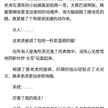
老虎在漂亮的小姑娘面前前蹄一弯，大尾巴摇啊摇，眯
着眼喉咙里发出愉悦的咕噜声，用大脑袋蹭了蹭池芫的
腿，竟是做了个乖顺求抚摸的动作来。
众人：……
这老虎被调了包吧一秒变温顺的猫！
在所有人匪夷所思见鬼了的表情中，池芫心无旁骛
地同新伙伴“大花”玩耍起来。
她摸了摸老虎的脑袋，纤细的指尖轻轻点了点对
方，换来老虎更加亲昵地蹭。
系统：……
厉害了我的宿主！