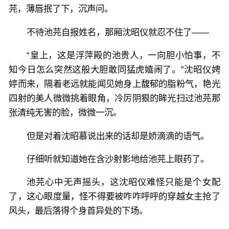
芫，薄唇抿了下，沉声问。
不待池芫自报姓名，那厢沈昭仪就忍不住了——
“皇上，这是浮萍殿的池贵人，一向胆小怕事，不
知今日怎么突然这般大胆敢同猛虎嬉闹了。”沈昭仪娉
婷而来，隔着老远就能闻见她身上馥郁的脂粉气，艳光
四射的美人微微挑着眼角，冷厉阴狠的眸光扫过池芫那
张清纯无害的脸，微微一沉。
但是对着沈昭慕说出来的话却是娇滴滴的语气。
仔细听就知道她在含沙射影地给池芫上眼药了。
池芫心中无声摇头，这沈昭仪难怪只能是个女配
了，这心眼度量，怪不得要被咋咋呼呼的穿越女主抢了
风头，最后落得个身首异处的下场。