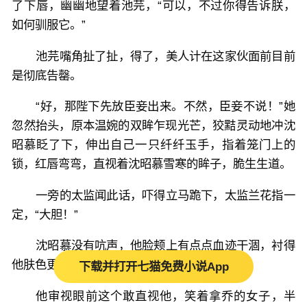
了下唇，幽幽地望着池芫，“可以，不过你得告诉朕，
如何驯服它。”
池芫嘴角扯了扯，得了，美人计在这家伙面前目前
是彻底告罄。
“好，那陛下先放臣妾出来。不然，臣妾不说！”她
忽然抬头，原本温婉的双眸乍现光芒，狡黠灵动地冲沈
昭慕眨了下，伸出自己一只纤纤玉手，指着笼门上的
锁，红唇弯弯，直视着沈昭慕雪寒的眸子，脆生生道。
一旁的太监闻此话，吓得立马跪下，太监兰花指一
定，“大胆！”
沈昭慕没有吭声，他脸颊上有点点血迹干涸，衬得
他肤色更白，也叫他看起来更加危险不可逾矩。
下载并打开七猫免费小说App
他审视眼前这个敢直视他，笑着拿乔的女子，半