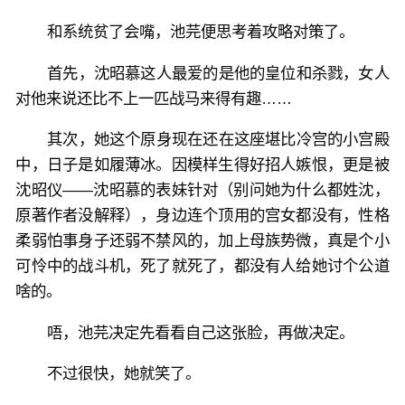
和系统贫了会嘴，池芫便思考着攻略对策了。
首先，沈昭慕这人最爱的是他的皇位和杀戮，女人
对他来说还比不上一匹战马来得有趣……
其次，她这个原身现在还在这座堪比冷宫的小宫殿
中，日子是如履薄冰。因模样生得好招人嫉恨，更是被
沈昭仪——沈昭慕的表妹针对（别问她为什么都姓沈，
原著作者没解释），身边连个顶用的宫女都没有，性格
柔弱怕事身子还弱不禁风的，加上母族势微，真是个小
可怜中的战斗机，死了就死了，都没有人给她讨个公道
啥的。
唔，池芫决定先看看自己这张脸，再做决定。
不过很快，她就笑了。