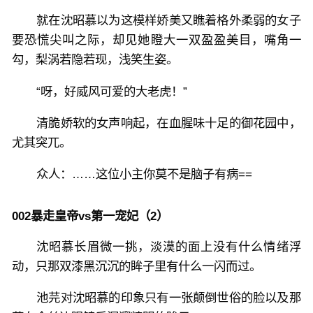
就在沈昭慕以为这模样娇美又瞧着格外柔弱的女子
要恐慌尖叫之际，却见她瞪大一双盈盈美目，嘴角一
勾，梨涡若隐若现，浅笑生姿。
“呀，好威风可爱的大老虎！”
清脆娇软的女声响起，在血腥味十足的御花园中，
尤其突兀。
众人：……这位小主你莫不是脑子有病==
002暴走皇帝vs第一宠妃（2）
沈昭慕长眉微一挑，淡漠的面上没有什么情绪浮
动，只那双漆黑沉沉的眸子里有什么一闪而过。
池芫对沈昭慕的印象只有一张颠倒世俗的脸以及那