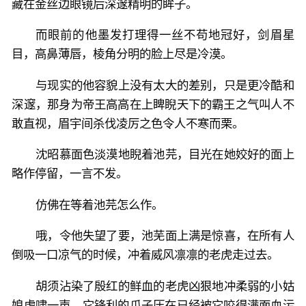
藏在金丝边眼镜后深邃精明的眸子。
而眼前的他墨发打理得一丝不苟地冠好，剑眉星
目，高鼻薄唇，棱角分明的脸上尽是冷漠。
与现实的他容貌上没有太大的差别，只是更冷酷和
深邃，那身为帝王高高在上睥睨天下的霸王之气叫人不
敢直视，眉宇间杀伐凌厉之色令人不寒而栗。
沈昭慕面色淡漠地睨着池芫，目光在她姣好的面上
略作停留，一言不发。
仿佛在等着池芫怎么作。
哦，令他失望了要，池芜面上满是惊喜，在所有人
倒吸一口凉气的时候，冲着威风凛凛的老虎走过去。
胡须沾染了殷红的鲜血的老虎凶狠地冲柔弱的小姑
娘虎啸一声，它锋利的爪子压在已经被它咬得满面血污