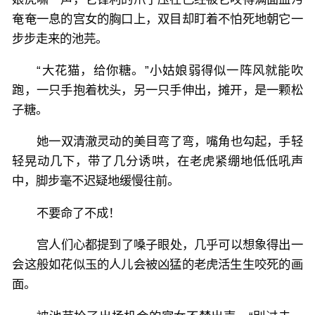
奄奄一息的宫女的胸口上，双目却盯着不怕死地朝它一
步步走来的池芫。
“大花猫，给你糖。”小姑娘弱得似一阵风就能吹
跑，一只手抱着枕头，另一只手伸出，摊开，是一颗松
子糖。
她一双清澈灵动的美目弯了弯，嘴角也勾起，手轻
轻晃动几下，带了几分诱哄，在老虎紧绷地低低吼声
中，脚步毫不迟疑地缓慢往前。
不要命了不成！
宫人们心都提到了嗓子眼处，几乎可以想象得出一
会这般如花似玉的人儿会被凶猛的老虎活生生咬死的画
面。