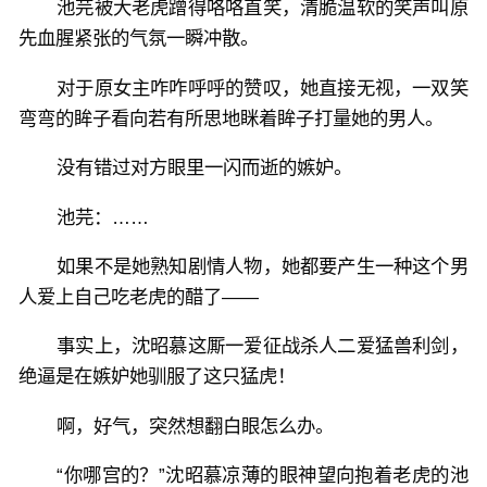
池芫被大老虎蹭得咯咯直笑，清脆温软的笑声叫原
先血腥紧张的气氛一瞬冲散。
对于原女主咋咋呼呼的赞叹，她直接无视，一双笑
弯弯的眸子看向若有所思地眯着眸子打量她的男人。
没有错过对方眼里一闪而逝的嫉妒。
池芫：……
如果不是她熟知剧情人物，她都要产生一种这个男
人爱上自己吃老虎的醋了——
事实上，沈昭慕这厮一爱征战杀人二爱猛兽利剑，
绝逼是在嫉妒她驯服了这只猛虎！
啊，好气，突然想翻白眼怎么办。
“你哪宫的？”沈昭慕凉薄的眼神望向抱着老虎的池