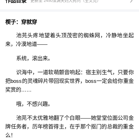
一会是高冷的校草、傲娇的总裁，一会又是暴走的皇
作品目录
更新至 2450深渊夫妇大拷问（全文完）

帝，作恶多端的魔教教主，总之要多难追就有多难追。
在不止一次砸了自己的金牌招牌后终于，某个位面中，
楔子：穿就穿
池芫暴走了。
池芫：boss，听说过一句话吗？
池芫头疼地望着头顶茂密的蜘蛛网，冷静地坐起
沈昭慕：？？？
来，冷漠地道——
池芫：作死一时爽，追妻火葬场。
系统，滚出来。
沈昭慕：呵。
然后，很久以后，沈昭慕都为当初那个作死的“呵”凄惨
识海中，一道软萌颤音响起：宿主别生气，只要你
地忙着填火葬场。
把boss的灵魂碎片带回现实世界，boss一定会给你重金
多幸运，位面三千，从始至终，我只攻略你一个对象。
奖赏的……
哦，不感兴趣。
池芫不太优雅地翻了个白眼——她堂堂位面公司金
牌任务者，历年榜首得主，在乎那个抠门的总裁的重金
么！