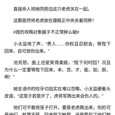
直接命人将她同旁边这只老虎关在一起。
这厮居然将老虎放在寝殿正中央关着饲养！
#我的攻略对象脑子不正常肿么破#
小太监咳了声，“贵人……你权且忍耐会，等陛下
回来，自可放你出来。”
池芫怒，面上还是笑得柔婉，“陛下何时回？况且
为什么一定要等陛下回来，本、宫、才、能、如、厕、
啊！”
她言语中的咬牙切齿实在难以忽略，小太监硬着头
皮道，“这笼子若是开了，虎将军跑出来会伤人的。”
他们可不敢将笼子打开，要是老虎跑出来，伤的可
是他们，就算不死，回来陛下触怒，还是要砍了他们脑