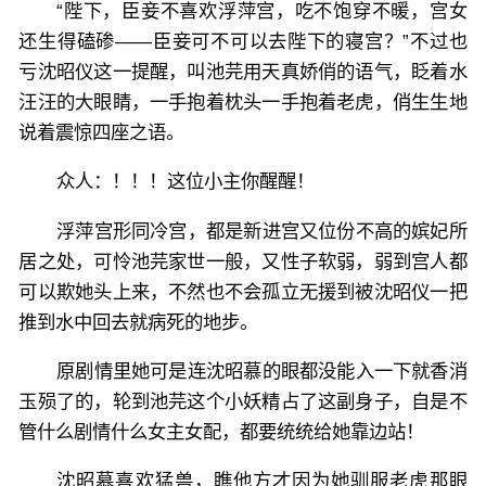
“陛下，臣妾不喜欢浮萍宫，吃不饱穿不暖，宫女
还生得磕碜——臣妾可不可以去陛下的寝宫？”不过也
亏沈昭仪这一提醒，叫池芫用天真娇俏的语气，眨着水
汪汪的大眼睛，一手抱着枕头一手抱着老虎，俏生生地
说着震惊四座之语。
众人：！！！这位小主你醒醒！
浮萍宫形同冷宫，都是新进宫又位份不高的嫔妃所
居之处，可怜池芫家世一般，又性子软弱，弱到宫人都
可以欺她头上来，不然也不会孤立无援到被沈昭仪一把
推到水中回去就病死的地步。
原剧情里她可是连沈昭慕的眼都没能入一下就香消
玉殒了的，轮到池芫这个小妖精占了这副身子，自是不
管什么剧情什么女主女配，都要统统给她靠边站！
沈昭慕喜欢猛兽，瞧他方才因为她驯服老虎那眼