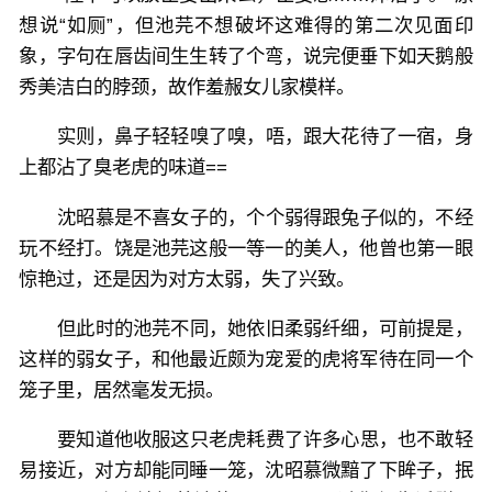
想说“如厕”，但池芫不想破坏这难得的第二次见面印
象，字句在唇齿间生生转了个弯，说完便垂下如天鹅般
秀美洁白的脖颈，故作羞赧女儿家模样。
实则，鼻子轻轻嗅了嗅，唔，跟大花待了一宿，身
上都沾了臭老虎的味道==
沈昭慕是不喜女子的，个个弱得跟兔子似的，不经
玩不经打。饶是池芫这般一等一的美人，他曾也第一眼
惊艳过，还是因为对方太弱，失了兴致。
但此时的池芫不同，她依旧柔弱纤细，可前提是，
这样的弱女子，和他最近颇为宠爱的虎将军待在同一个
笼子里，居然毫发无损。
要知道他收服这只老虎耗费了许多心思，也不敢轻
易接近，对方却能同睡一笼，沈昭慕微黯了下眸子，抿