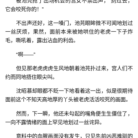
被池芫抢了出场机会的宫女不禁出声，“别过去，
它会咬死你的！”
不出声还好，这一嗓门，池芫眼眸微不可闻地划过
一丝厌烦，果然，面前本来被她哄住的老虎一下子炸
毛，嘶吼着，露出沾血的利齿。
“啊——”
但见那老虎虎虎生风地朝着池芫扑过来，宫人们不
约而同地捂住眼尖叫。
沈昭慕却眼都不眨一下地看着这一出，似是很期待
面前这个不知天高地厚的丫头被老虎活活咬死的画面。
然而，下一瞬，他还未勾起的嘴角便生生僵住了，
一向不露情绪的面上罕见地划过一丝诧异。
意料中的血腥画面没有发生，只见先前凶恶难驯的