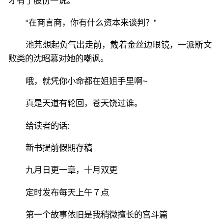
才有了股份一说。
“在商言商，你有什么资本来谈判？”
池芫想起负气出走前，戴着金丝边眼镜，一派斯文
败类的沈昭慕对她的嘲讽。
哦，就凭你小命都在姐姐手里啊~
真是天道有轮回，苍天饶过谁。
给读者的话:
新书提前假期存稿
九月日更一章，十月双更
定时发布每天上午７点
第一个故事依旧是我稍微擅长的宫斗篇