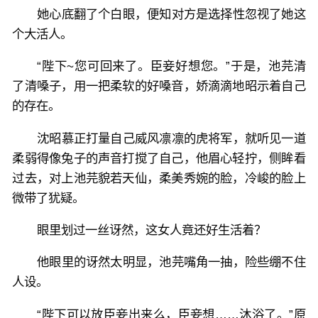
她心底翻了个白眼，便知对方是选择性忽视了她这
个大活人。
“陛下~您可回来了。臣妾好想您。”于是，池芫清
了清嗓子，用一把柔软的好嗓音，娇滴滴地昭示着自己
的存在。
沈昭慕正打量自己威风凛凛的虎将军，就听见一道
柔弱得像兔子的声音打搅了自己，他眉心轻拧，侧眸看
过去，对上池芫貌若天仙，柔美秀婉的脸，冷峻的脸上
微带了犹疑。
眼里划过一丝讶然，这女人竟还好生活着？
他眼里的讶然太明显，池芫嘴角一抽，险些绷不住
人设。
“陛下可以放臣妾出来么，臣妾想……沐浴了。”原