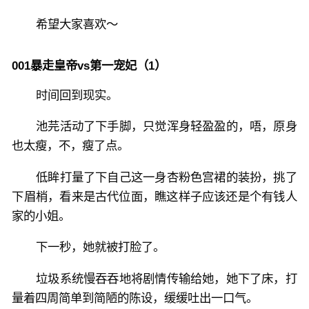
希望大家喜欢～
001暴走皇帝vs第一宠妃（1）
时间回到现实。
池芫活动了下手脚，只觉浑身轻盈盈的，唔，原身
也太瘦，不，瘦了点。
低眸打量了下自己这一身杏粉色宫裙的装扮，挑了
下眉梢，看来是古代位面，瞧这样子应该还是个有钱人
家的小姐。
下一秒，她就被打脸了。
垃圾系统慢吞吞地将剧情传输给她，她下了床，打
量着四周简单到简陋的陈设，缓缓吐出一口气。