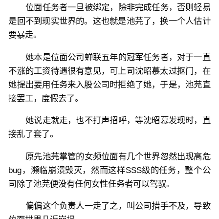
位面任务者一旦被绑定，除非完成任务，否则轻易
是回不到现实世界的。这也就是池芫了，换一个人估计
要暴走。
她本是位面公司蝉联五年的冠军任务者，对于一直
不涨的工资待遇很有意见，可上司沈昭慕太过抠门，在
她提出要用任务来入股公司时拒绝了她，于是，池芫直
接罢工，度假去了。
她说走就走，也不打声招呼，等沈昭慕发现时，直
接乱了套了。
原先池芫掌管的女频位面有几个世界忽然出现高危
bug，濒临崩溃毁灭，然而这样SSS级的任务，整个公
司除了池芫便没有任何女性任务者可以驾驭。
偏偏这个负责人一走了之，叫公司措手不及，导致