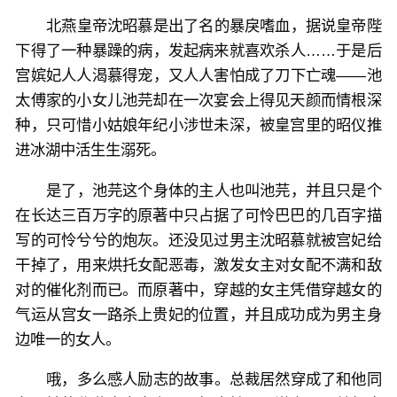
北燕皇帝沈昭慕是出了名的暴戾嗜血，据说皇帝陛
下得了一种暴躁的病，发起病来就喜欢杀人……于是后
宫嫔妃人人渴慕得宠，又人人害怕成了刀下亡魂——池
太傅家的小女儿池芫却在一次宴会上得见天颜而情根深
种，只可惜小姑娘年纪小涉世未深，被皇宫里的昭仪推
进冰湖中活生生溺死。
是了，池芫这个身体的主人也叫池芫，并且只是个
在长达三百万字的原著中只占据了可怜巴巴的几百字描
写的可怜兮兮的炮灰。还没见过男主沈昭慕就被宫妃给
干掉了，用来烘托女配恶毒，激发女主对女配不满和敌
对的催化剂而已。而原著中，穿越的女主凭借穿越女的
气运从宫女一路杀上贵妃的位置，并且成功成为男主身
边唯一的女人。
哦，多么感人励志的故事。总裁居然穿成了和他同