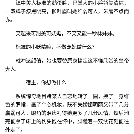
镜中美人标准的鹅蛋脸，巴掌大的小脸娇美清纯，
一双眸子漆黑明亮，柳叶眉叫她纤弱可人，朱唇不点而
赤。
笑起来可甜美可妩媚，不笑又能一秒林妹妹。
标准的小妖精嘛，不做宠妃做什么？
就冲这颜值，她也要替原身搞定这不懂欣赏的皇帝
大人。
——宿主，你想做什么……
系统惊奇地目睹某人自恋地转了一圈，换了一身绯
色的罗裙，画了个心机妆，既不失娇媚明丽又带了几分
羸弱可人。眼角的泪痣衬得她更多了几分风情，然后池
芫便拿了床上的枕头抱在怀中，脚蹬着一双绣花鞋便往
外走了。