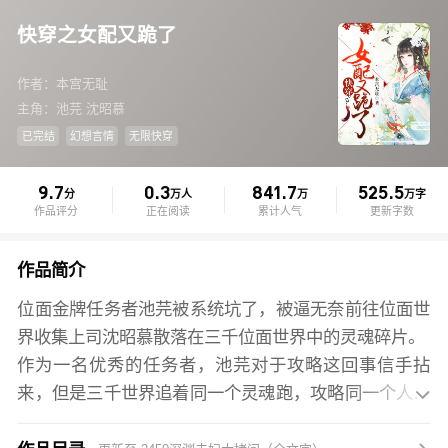
快穿之女配又跪了
作者：本宫无耻
主角：池芫 沈昭慕
已完结
幻想言情
无限快穿
9.7
0.3
841.7
525.5
分
万人
万
万字
作品评分
正在阅读
累计人气
更新字数
作品简介
位面金牌任务者池芫被系统坑了，被逼无奈前往位面世
界收集上司沈昭慕散落在三千位面世界中的灵魂碎片。
作为一名优秀的任务者，池芫对于攻略这回事信手拈
来，但是三千世界追着同一个灵魂跑，攻略同一个人这

种坑爹的设定，她拒绝的好吗！