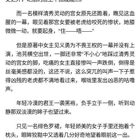
而一名模样清秀灵动的宫女原先还跪着，瞧见这血
腥的一幕，眼见着那宫女要被老虎给咬死的惨状，她膝
微微一动，就要起身，“住——唔——”
但是原著中女主见义勇为不畏王权的一幕并没有上
演，池芫横空出世，一脚还非常“不小心”地踩过清秀灵
动的宫女的脚，吃痛的女主直接惨叫一声跌倒，倒得是
丝毫美感都没的，这还不说，这么突兀的叫声一下子惹
得凶残的老虎都不满地看过来，喉咙里发出凶恶的咕噜
声。
年轻冷漠的君王一袭黑袍，负手立于一侧，听到动
静那双淡漠的眸子也望过来。
只见一名绯色罗裙，年轻娇美的女子手里还抱着个
枕头，眼眸狡黠中又透着几分好奇地望着眼前这一出。