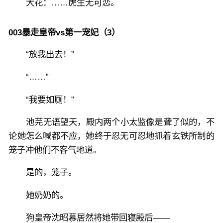
大花：……虎生无可恋。
003暴走皇帝vs第一宠妃（3）
“放我出去！”
“……”
“我要如厕！”
池芫无语望天，殿内两个小太监像是聋了似的，不
论她怎么喊都不应，她终于忍无可忍地抓着玄铁所制的
笼子冲他们不客气地道。
是的，笼子。
她奶奶的。
狗皇帝沈昭慕居然将她带回寝殿后——