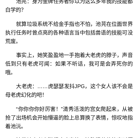
池芫：身为金牌任务者你以为这么多年我的技能都
白学的？
就算垃圾系统不给金手指也不怕，池芫在位面世界
执行任务时曾点亮的各种语言当中包括兽语的技能可没
荒废。
事实上，她笑盈盈地一手抱着大老虎的脖子，声音
低到只有老虎可闻：如果不听话，我可是会弄死你的
哦。
大老虎：……虎瑟瑟发抖JPG，这个女人该不会是
母老虎幻化的吧！
“你你你你好厉害！”清秀活泼的宫女爬起来，从被
抢了出场机会开始懵逼的脸上总算换了表情，惊叹地指
着池沅。