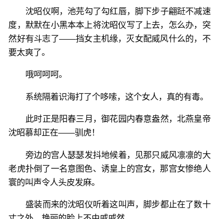
沈昭仪啊，池芫勾了勾红唇，脚下步子翩跹不减速
度，默默在小黑本本上将沈昭仪写了上去，怎么办，突
然好有斗志了——挡女主机缘，灭女配威风什么的，不
要太爽了。
哦呵呵呵。
系统隔着识海打了个哆嗦，这个女人，真的有毒。
此时正是阳春三月，御花园内春意盎然，北燕皇帝
沈昭慕却正在——驯虎！
旁边的宫人瑟瑟发抖地候着，见那只威风凛凛的大
老虎扑倒了一名意图色、诱皇上的宫女，那宫女惨绝人
寰的叫声令人头皮发麻。
盛装而来的沈昭仪听着这叫声，脚步都止在了数十
丈之外，艳丽的脸上不由戚戚然。