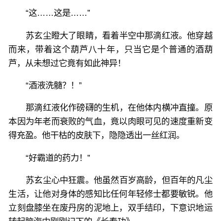
“这……这是……”
苏玄尘瞪大了眼睛，看着半空中那滴红液。他穿越
而来，带着这个葫芦八十年，只当它是个普通的酒葫
芦，从未想过它竟有如此神异！
“酒液洗髓？！”
那滴红液化作磅礴的生机，在他体内横冲直撞。原
本因为年老而衰败的气血，竟以肉眼可见的速度重新变
得充盈。他干枯的皮肤下，隐隐透出一丝红润。
“好霸道的药力！”
苏玄尘心中狂震。他虽然百岁高龄，但百年的凡尘
生活，让他对身体的感知比任何年轻修士都要敏锐。他
立刻盘膝坐在废丹房的泥地上，双手结印，下意识地运