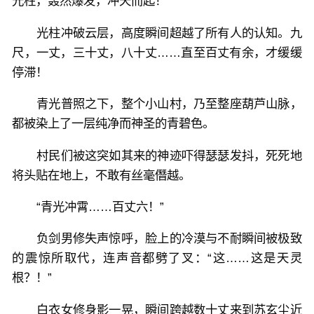
光柱，轰然爆发，冲天而起！
光柱冲破云层，高度瞬间超越了所有人的认知。九
尺，一丈，三十丈，八十丈……直至百丈有余，才缓缓
停滞！
青光普照之下，整个小山村，乃至整座葫芦山脉，
都被染上了一层纯净而神圣的青碧色。
村民们被这突如其来的神迹吓得瑟瑟发抖，死死地
将头贴在地上，不敢有丝毫僭越。
“青光冲霄……百丈六！”
负剑男修失声惊呼，脸上的冷漠与不耐瞬间被极致
的震惊所取代，连声音都劈了叉：“这……这是天灵
根？！”
白衣女修身影一晃，瞬间跨越数十丈来到苏玄尘近