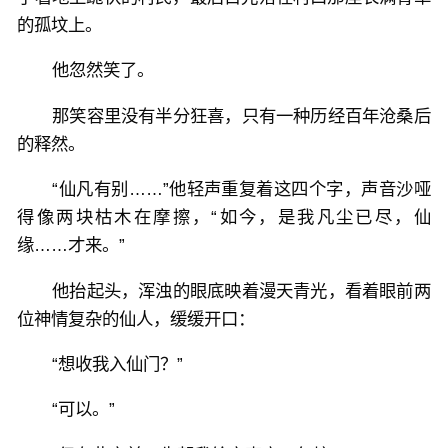
的孤坟上。
他忽然笑了。
那笑容里没有半分狂喜，只有一种历经百年沧桑后
的释然。
“仙凡有别……”他轻声重复着这四个字，声音沙哑
得像两块枯木在摩擦，“如今，是我凡尘已尽，仙
缘……才来。”
他抬起头，浑浊的眼底映着漫天青光，看着眼前两
位神情复杂的仙人，缓缓开口：
“想收我入仙门？”
“可以。”