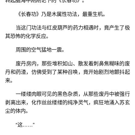
转起脑海中刚刚记下的《长春功》。
《长春功》乃是木属性功法，最重生机。
当这门功法与红皮葫芦的药力相遇时，竟产生了极
其恐怖的化学反应。
周围的空气猛地一震。
废丹房内，那些堆积如山、散发着刺鼻焦糊味的废
丹和药渣，仿佛受到了某种召唤，竟开始剧烈地颤抖起
来。
一缕缕肉眼可见的黑色杂质，从那些废丹中被强行
剥离出来，化作丝丝缕缕的纯净灵气，疯狂地涌入苏玄
尘的体内。
“这……”