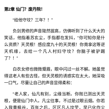
第2章 仙门？废丹院！
“给他守坟？三年？！”
负剑男修的声音陡然拔高，仿佛听到了什么天大的
笑话，他指着苏玄尘，手指都在发抖，“你可知你是什
么资质？天灵根！感应度九十的天灵根！你竟拿这等逆
天机缘，去给一个凡人村妇守坟？你脑子被驴踢
了？！”
白衣女修也微微蹙眉，眼中闪过一丝不解。她虽觉
得这老人有些古怪，但天灵根的诱惑实在太大，她深吸
一口气，尽量让自己的声音显得柔和：
“老人家，仙凡有别，尘缘当断。你既已测出天灵
根，便是仙门中人。凡尘往事，不过是过眼云烟。你若
入我黄枫谷，百年之后，区区凡人坟茔，早已化作尘