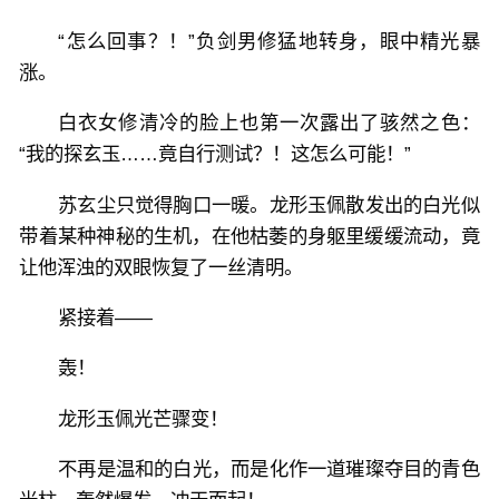
“怎么回事？！”负剑男修猛地转身，眼中精光暴
涨。
白衣女修清冷的脸上也第一次露出了骇然之色：
“我的探玄玉……竟自行测试？！这怎么可能！”
苏玄尘只觉得胸口一暖。龙形玉佩散发出的白光似
带着某种神秘的生机，在他枯萎的身躯里缓缓流动，竟
让他浑浊的双眼恢复了一丝清明。
紧接着——
轰！
龙形玉佩光芒骤变！
不再是温和的白光，而是化作一道璀璨夺目的青色