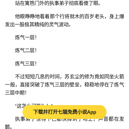
站在篱笆门外的执事弟子彻底看傻了眼。
他眼睁睁地看着那个行将就木的百岁老头，身上爆
发出一股极其精纯的灵气波动。
炼气一层！
炼气二层！
炼气三层！
不过短短几息的时间，苏玄尘的修为竟如同坐火箭
一般，直接突破了炼气三层的壁垒，稳稳地停在了炼气
三层中期！
“这怎么可能？！”
下载并打开七猫免费小说App
执事弟子惊得下巴都快掉到了地上，声音都在发
颤。