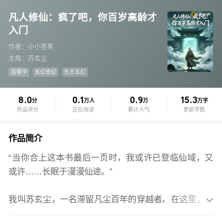
凡人修仙：疯了吧，你百岁高龄才
入门
作者：小小香蕉
主角：苏玄尘
连载中
玄幻奇幻
东方玄幻
8.0
0.1
0.9
15.3
分
万人
万
万字
作品评分
正在阅读
累计人气
更新字数
作品简介
“当你合上这本书最后一页时，我或许已登临仙域，又
或许……长眠于漫漫仙途。”
我叫苏玄尘，一名滞留凡尘百年的穿越者。在这里，我

见过腾云仙客，见过上古异兽，见过寿元无尽的大能，