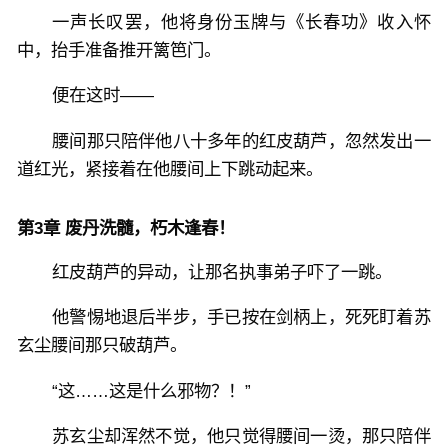
一声长叹罢，他将身份玉牌与《长春功》收入怀
中，抬手准备推开篱笆门。
便在这时——
腰间那只陪伴他八十多年的红皮葫芦，忽然发出一
道红光，紧接着在他腰间上下跳动起来。
第3章 废丹洗髓，朽木逢春！
红皮葫芦的异动，让那名执事弟子吓了一跳。
他警惕地退后半步，手已按在剑柄上，死死盯着苏
玄尘腰间那只破葫芦。
“这……这是什么邪物？！”
苏玄尘却浑然不觉，他只觉得腰间一烫，那只陪伴