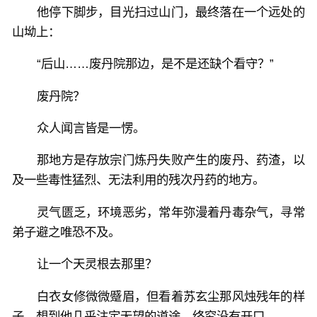
他停下脚步，目光扫过山门，最终落在一个远处的
山坳上：
“后山……废丹院那边，是不是还缺个看守？”
废丹院？
众人闻言皆是一愣。
那地方是存放宗门炼丹失败产生的废丹、药渣，以
及一些毒性猛烈、无法利用的残次丹药的地方。
灵气匮乏，环境恶劣，常年弥漫着丹毒杂气，寻常
弟子避之唯恐不及。
让一个天灵根去那里？
白衣女修微微蹙眉，但看着苏玄尘那风烛残年的样
子，想到他几乎注定无望的道途，终究没有开口。