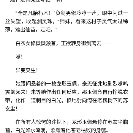
“全是凡胎朽木！”负剑男修冷哼一声，眼中闪过一
丝失望，收起测灵珠，“师妹，看来这村子灵气太过稀
薄，难出仙苗，走吧。”
白衣女修微微颔首，正欲转身御剑离去——
嗡！
异变突生！
她腰间悬着的一枚龙形玉佩，毫无征兆地剧烈嗡鸣
震颤起来！未等她作出任何反应，那玉佩竟自行挣脱衣
带，化作一道刺目的白光，倏地射向倚在老槐树下的苏
玄尘！
在所有人惊愕的注视下，龙形玉佩悬停在苏玄尘胸
前，白光如水流淌，照耀着他苍老枯败的身躯。