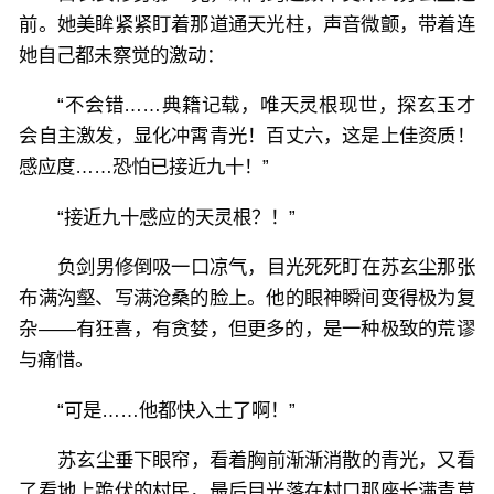
前。她美眸紧紧盯着那道通天光柱，声音微颤，带着连
她自己都未察觉的激动：
“不会错……典籍记载，唯天灵根现世，探玄玉才
会自主激发，显化冲霄青光！百丈六，这是上佳资质！
感应度……恐怕已接近九十！”
“接近九十感应的天灵根？！”
负剑男修倒吸一口凉气，目光死死盯在苏玄尘那张
布满沟壑、写满沧桑的脸上。他的眼神瞬间变得极为复
杂——有狂喜，有贪婪，但更多的，是一种极致的荒谬
与痛惜。
“可是……他都快入土了啊！”
苏玄尘垂下眼帘，看着胸前渐渐消散的青光，又看
了看地上跪伏的村民，最后目光落在村口那座长满青草