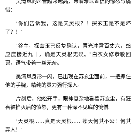
吴清风的声音越来越高，带着难以置信的惊怒与痛
惜：
“你们告诉我，这是天灵根？！探玄玉是不是坏
了？！”
“谷主，探玄玉已反复确认，青光冲霄百丈六，感
应度接近九十，确是天灵根无疑。”白衣女修恭敬回
禀，语气带着一丝无奈。
吴清风身形一闪，已出现在苏玄尘面前，一把抓住
他的手腕，精纯的灵力强行探入。
片刻后，他松开手，眼神复杂地看着苏玄尘，有狂
喜被掐灭后的愤怒，更有一种深不见底的惋惜。
“天灵根……真是天灵根……苍天何其不公！何其
弄人！”