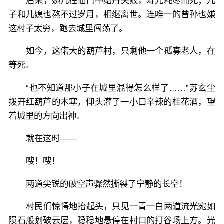
后来，婉儿在仙门中结丹失败，寿元耗尽而死；儿
子和儿媳也熬不过岁月，相继离世。连唯一的曾孙也嫌
这村子太穷，跑去城里闯荡了。
如今，这偌大的葫芦村，只剩他一个孤寡老人，在
等死。
“也不知道那小子在城里混得怎么样了……”苏玄尘
拨开红葫芦的木塞，仰头灌了一小口辛辣的桂花酒，望
着城里的方向出神。
就在这时——
嗖！嗖！
两道尖锐的破空声骤然撕裂了宁静的长空！
村民们惊愕地抬起头，只见一青一白两道流光宛如
陨石般划破云层，稳稳地悬停在村口的打谷场上方。光