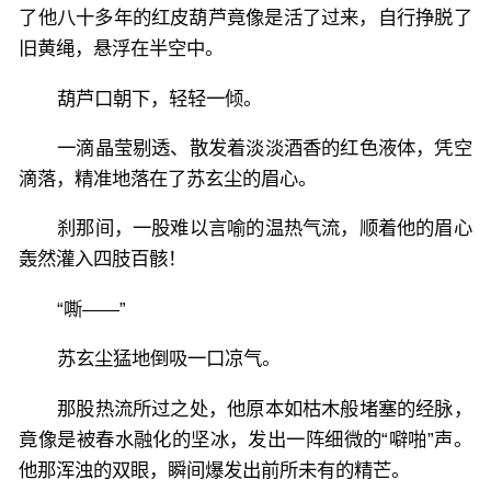
了他八十多年的红皮葫芦竟像是活了过来，自行挣脱了
旧黄绳，悬浮在半空中。
葫芦口朝下，轻轻一倾。
一滴晶莹剔透、散发着淡淡酒香的红色液体，凭空
滴落，精准地落在了苏玄尘的眉心。
刹那间，一股难以言喻的温热气流，顺着他的眉心
轰然灌入四肢百骸！
“嘶——”
苏玄尘猛地倒吸一口凉气。
那股热流所过之处，他原本如枯木般堵塞的经脉，
竟像是被春水融化的坚冰，发出一阵细微的“噼啪”声。
他那浑浊的双眼，瞬间爆发出前所未有的精芒。