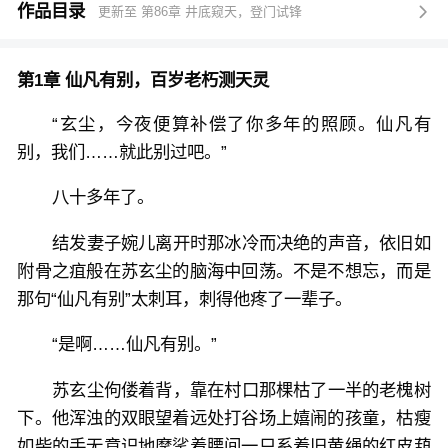
也曾以垂暮之躯，与各路修士浴血争锋……
作品目录
更新至 第86章 井底窥天，登门试锋

第1章 仙凡有别，百岁老朽测天灵
“玄尘，今夜便算补偿了你多年的照顾。仙凡有
别，我们……就此别过吧。”
八十多年了。
结发妻子婉儿离开时那冰冷而决绝的声音，依旧如
附骨之疽般在苏玄尘的脑海中回荡。不是不想忘，而是
那句“仙凡有别”太刺耳，刺得他疼了一辈子。
“是啊……仙凡有别。”
苏玄尘佝偻着背，靠在村口那棵枯了一半的老槐树
下。他浑浊的双眼望着远处打谷场上嬉闹的孩童，枯瘦
如柴的手无意识地摩挲着腰间一只系着旧黄绳的红皮葫