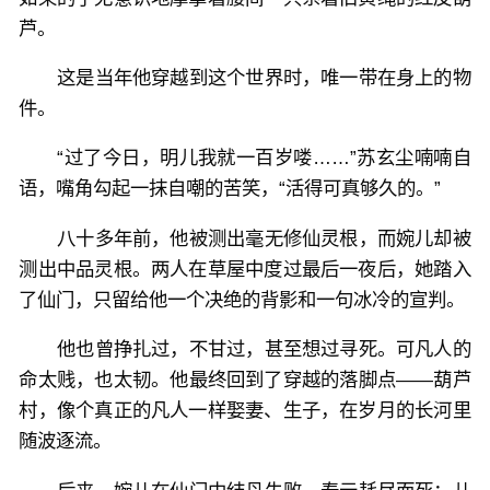
芦。
这是当年他穿越到这个世界时，唯一带在身上的物
件。
“过了今日，明儿我就一百岁喽……”苏玄尘喃喃自
语，嘴角勾起一抹自嘲的苦笑，“活得可真够久的。”
八十多年前，他被测出毫无修仙灵根，而婉儿却被
测出中品灵根。两人在草屋中度过最后一夜后，她踏入
了仙门，只留给他一个决绝的背影和一句冰冷的宣判。
他也曾挣扎过，不甘过，甚至想过寻死。可凡人的
命太贱，也太韧。他最终回到了穿越的落脚点——葫芦
村，像个真正的凡人一样娶妻、生子，在岁月的长河里
随波逐流。