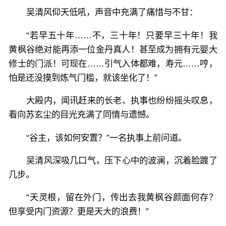
吴清风仰天低吼，声音中充满了痛惜与不甘：
“若早五十年……不，三十年！只要早三十年！我
黄枫谷绝对能再添一位金丹真人！甚至成为拥有元婴大
修士的门派！可现在……引气入体都难，寿元……哼，
怕是还没摸到炼气门槛，就该坐化了！”
大殿内，闻讯赶来的长老、执事也纷纷摇头叹息，
看向苏玄尘的目光充满了同情与遗憾。
“谷主，该如何安置？”一名执事上前问道。
吴清风深吸几口气，压下心中的波澜，沉着脸踱了
几步。
“天灵根，留在外门，传出去我黄枫谷颜面何存？
但享受内门资源？更是天大的浪费！”