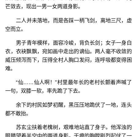
芒敛去，现出一男一女两道身影。
二人并未落地，而是各踩一柄飞剑，离地三尺，虚
空而立。
男子青年模样，面容冷峻，背负长剑；女子一身白
衣，衣袂飘飘，宛如画中走出的谪仙。两人毫不收敛的
威压倾泻而下，压得全村人胸口发闷，连呼吸都变得困
难。
“仙……仙人啊！”村里最年长的老村长颤着声喊了
一句，双膝一软，率先跪了下去。
余下的村民如梦初醒，黑压压地跪伏了一地，连头
都不敢抬。
苏玄尘扶着老槐树，艰难地站直了身子。他浑浊的
眼睛望着半空中的两道身影，干瘪的胸膛剧烈起伏了一