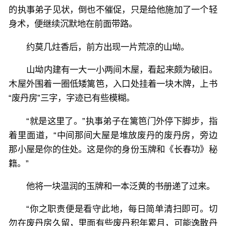
的执事弟子见状，倒也不催促，只是给他施加了一个轻
身术，便继续沉默地在前面带路。
约莫几炷香后，前方出现一片荒凉的山坳。
山坳内建有一大一小两间木屋，看起来颇为破旧。
木屋外围着一圈低矮篱笆，入口处挂着一块木牌，上书
“废丹房”三字，字迹已有些模糊。
“就是这里了。”执事弟子在篱笆门外停下脚步，指
着里面道，“中间那间大屋是堆放废丹的废丹房，旁边
那小屋是你的住处。这是你的身份玉牌和《长春功》秘
籍。”
他将一块温润的玉牌和一本泛黄的书册递了过来。
“你之职责便是看守此地，每日简单清扫即可。切
勿在废丹房久留，里面有些废丹积年累月，可能逸散丹