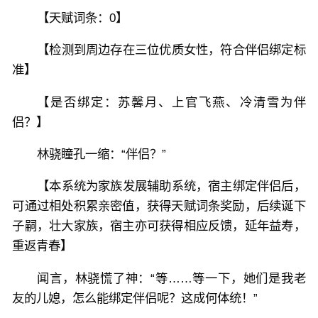
【天赋词条：0】
【检测到周边存在三位优质女性，符合伴侣绑定标
准】
【是否绑定：苏馨月、上官飞燕、冷清雪为伴
侣？】
林骁瞳孔一缩：“伴侣？”
【本系统为家族发展辅助系统，宿主绑定伴侣后，
可通过相处积累亲密值，获得天赋词条奖励，后续诞下
子嗣，壮大家族，宿主亦可获得相应反馈，延年益寿，
重返青春】
闻言，林骁慌了神：“等……等一下，她们是我老
友的儿媳，怎么能绑定伴侣呢？这成何体统！”