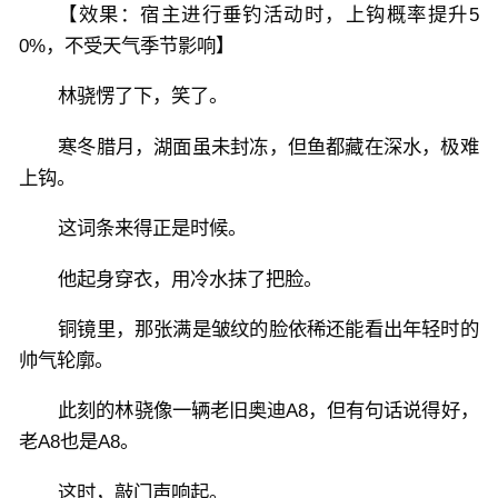
【效果：宿主进行垂钓活动时，上钩概率提升5
0%，不受天气季节影响】
林骁愣了下，笑了。
寒冬腊月，湖面虽未封冻，但鱼都藏在深水，极难
上钩。
这词条来得正是时候。
他起身穿衣，用冷水抹了把脸。
铜镜里，那张满是皱纹的脸依稀还能看出年轻时的
帅气轮廓。
此刻的林骁像一辆老旧奥迪A8，但有句话说得好，
老A8也是A8。
这时，敲门声响起。