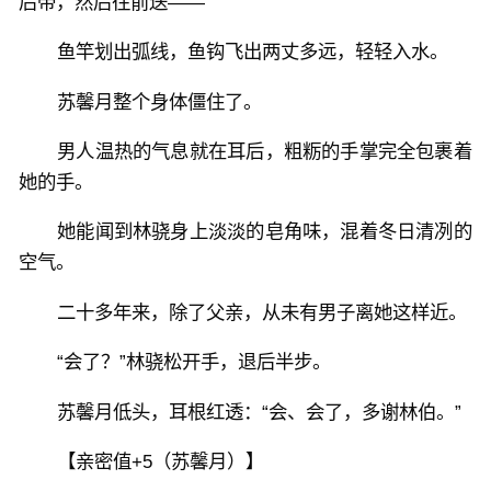
后带，然后往前送——”
鱼竿划出弧线，鱼钩飞出两丈多远，轻轻入水。
苏馨月整个身体僵住了。
男人温热的气息就在耳后，粗粝的手掌完全包裹着
她的手。
她能闻到林骁身上淡淡的皂角味，混着冬日清冽的
空气。
二十多年来，除了父亲，从未有男子离她这样近。
“会了？”林骁松开手，退后半步。
苏馨月低头，耳根红透：“会、会了，多谢林伯。”
【亲密值+5（苏馨月）】