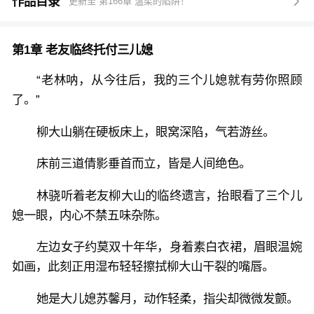
逃亡至桃花村，一藏便是三十年……
作品目录
更新至 第166章 温柔的陷阱！

三十年后，最强家族系统加载成功，每增加一位家族成
第1章 老友临终托付三儿媳
员，便能获得一项词条天赋。
“老林呐，从今往后，我的三个儿媳就有劳你照顾
只可惜，林骁年过六旬，已是孤家寡人，很难再寻觅优
了。”
质伴侣。
柳大山躺在硬板床上，眼窝深陷，气若游丝。
然而，老友的身故，却意外将三位儿媳交给林骁照顾。
床前三道倩影垂首而立，皆是人间绝色。
林骁听着老友柳大山的临终遗言，抬眼看了三个儿
望着身旁三位美艳的女子，林骁本以为她们是普通人家
媳一眼，内心不禁五味杂陈。
的女子，没想到系统却提示她们身份不凡：一位是前太
傅之女、一位是落难郡主、一位是女将军，且都是清白
左边女子约莫双十年华，身着素白衣裙，眉眼温婉
之躯，都背负血海深仇。
如画，此刻正用湿布轻轻擦拭柳大山干裂的嘴唇。
她们的出现给林骁苍老的心带来了希望火苗，砰砰直
她是大儿媳苏馨月，动作轻柔，指尖却微微发颤。