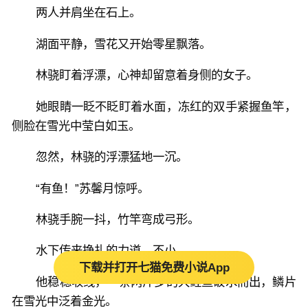
两人并肩坐在石上。
湖面平静，雪花又开始零星飘落。
林骁盯着浮漂，心神却留意着身侧的女子。
她眼睛一眨不眨盯着水面，冻红的双手紧握鱼竿，
侧脸在雪光中莹白如玉。
忽然，林骁的浮漂猛地一沉。
“有鱼！”苏馨月惊呼。
林骁手腕一抖，竹竿弯成弓形。
水下传来挣扎的力道，不小。
下载并打开七猫免费小说App
他稳稳收线，一条两斤多的大鲤鱼破水而出，鳞片
在雪光中泛着金光。