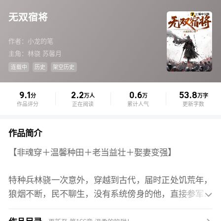
无双宿将
作者：小龙的笔
主角：林骁 苏馨月
连载中
历史
架空历史
9.1
2.2
0.6
53.8
分
万人
万
万字
作品评分
正在阅读
累计人气
更新字数
作品简介
【非魂穿＋温馨种田＋老当益壮＋娶妻变强】
特种兵林骁一次意外，穿越到古代，届时正处饥荒年，
狼烟不断，民不聊生，没有系统傍身的他，直接参军入

伍，屡建奇功，进京领赏前却遭歹人暗算，身受重伤，