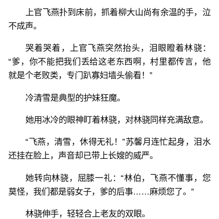
上官飞燕扑到床前，抓着柳大山尚有余温的手，泣
不成声。
哭着哭着，上官飞燕突然抬头，泪眼瞪着林骁：
“爹，你不能把我们丢给这老东西啊，村里都传言，他
就是个老败类，专门趴寡妇墙头偷看！”
冷清雪是典型的护妹狂魔。
她用冰冷的眼神盯着林骁，对林骁同样充满敌意。
“飞燕，清雪，休得无礼！”苏馨月连忙起身，泪水
还挂在脸上，声音却已带上长嫂的威严。
她转向林骁，屈膝一礼：“林伯，飞燕不懂事，您
莫怪，我们都是弱女子，爹的后事……麻烦您了。”
林骁伸手，轻轻合上老友的双眼。