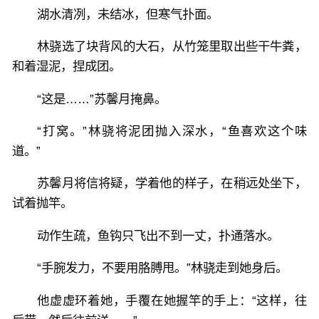
湖水清冽，未结冰，但寒气扑面。
林骁选了块背风的大石，从竹笼里取出些干牛粪，
和着湿泥，捏成团。
“这是……”苏馨月掩鼻。
“打窝。”林骁将泥团抛入深水，“鱼喜欢这个味
道。”
苏馨月将信将疑，学着他的样子，在稍远处坐下，
试着抛竿。
动作生疏，鱼钩只飞出不到一丈，扑通落水。
“手腕发力，不要用胳膊甩。”林骁走到她身后。
他虚虚环着她，手覆在她握竿的手上：“这样，往