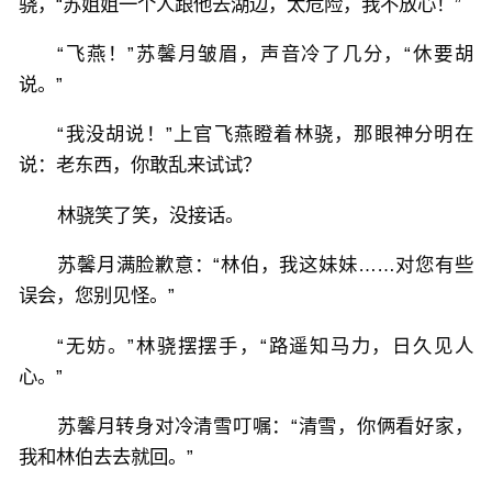
骁，“苏姐姐一个人跟他去湖边，太危险，我不放心！”
“飞燕！”苏馨月皱眉，声音冷了几分，“休要胡
说。”
“我没胡说！”上官飞燕瞪着林骁，那眼神分明在
说：老东西，你敢乱来试试？
林骁笑了笑，没接话。
苏馨月满脸歉意：“林伯，我这妹妹……对您有些
误会，您别见怪。”
“无妨。”林骁摆摆手，“路遥知马力，日久见人
心。”
苏馨月转身对冷清雪叮嘱：“清雪，你俩看好家，
我和林伯去去就回。”