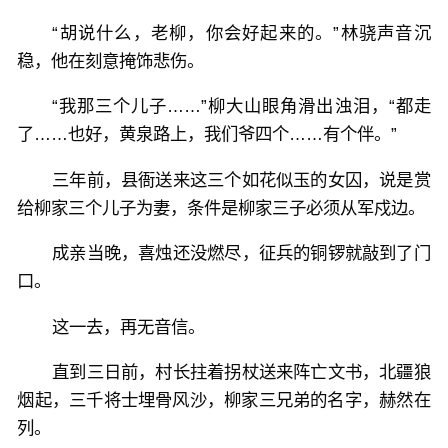
“胡说什么，老柳，你会好起来的。”林骁声音沉
稳，他在刻意掩饰悲伤。
“我那三个儿子……”柳大山眼角滑出浊泪，“都走
了……也好，黄泉路上，我们爷四个……有个伴。”
三年前，县衙送来这三个如花似玉的女囚，说是赏
给柳家三个儿子为妻，条件是柳家三子必须从军戍边。
成亲当晚，喜烛还没燃尽，征兵的铜锣就敲到了门
口。
这一去，再无音信。
直到三日前，村长拄着拐杖送来阵亡文书，北疆狼
烟起，三千将士埋骨风沙，柳家三兄弟的名字，赫然在
列。