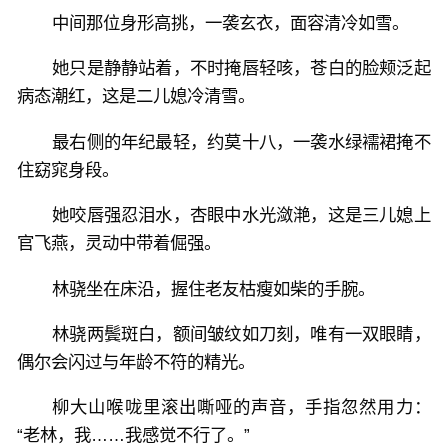
跳。
中间那位身形高挑，一袭玄衣，面容清冷如雪。
苏馨月：“承蒙林伯照顾，妾身无以为报，望林伯怜
她只是静静站着，不时掩唇轻咳，苍白的脸颊泛起
惜。”
病态潮红，这是二儿媳冷清雪。
上官飞燕：“老头，你若能助我复仇，那我便为你生儿
最右侧的年纪最轻，约莫十八，一袭水绿襦裙掩不
育女。”
住窈窕身段。
她咬唇强忍泪水，杏眼中水光潋滟，这是三儿媳上
冷清雪：“奴家愿为恩公弦续香火，传宗接代。”
官飞燕，灵动中带着倔强。
至此，林骁便走上一条娶妻变强的道路，将这乱世杀得
林骁坐在床沿，握住老友枯瘦如柴的手腕。
天昏地暗。
林骁两鬓斑白，额间皱纹如刀刻，唯有一双眼睛，
偶尔会闪过与年龄不符的精光。
前期种田，后期争霸！
柳大山喉咙里滚出嘶哑的声音，手指忽然用力：
“老林，我……我感觉不行了。”