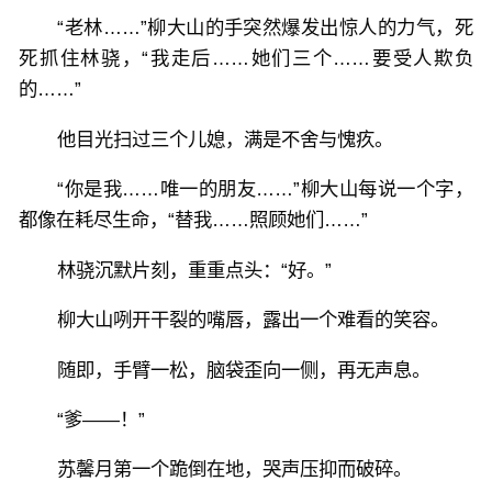
“老林……”柳大山的手突然爆发出惊人的力气，死
死抓住林骁，“我走后……她们三个……要受人欺负
的……”
他目光扫过三个儿媳，满是不舍与愧疚。
“你是我……唯一的朋友……”柳大山每说一个字，
都像在耗尽生命，“替我……照顾她们……”
林骁沉默片刻，重重点头：“好。”
柳大山咧开干裂的嘴唇，露出一个难看的笑容。
随即，手臂一松，脑袋歪向一侧，再无声息。
“爹——！”
苏馨月第一个跪倒在地，哭声压抑而破碎。