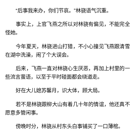
“后事我来办，你们节哀。”林骁语气沉重。
事实上，上官飞燕之所以对林骁有偏见，不能完全
怪她。
今年夏天，林骁进山打猎，不小心撞见飞燕跟清雪
在湖中洗澡，闹了个大误会。
后来，飞燕一直对林骁心生厌恶，再加上村里的一
些流言蜚语，以至于平时碰面都会绕道走。
好在大儿媳苏馨月，识大体，顾大局。
若不是林骁跟柳大山有着几十年的情谊，他还真不
愿意多管闲事。
傍晚时分，林骁从村东头白事铺买了一口薄棺。