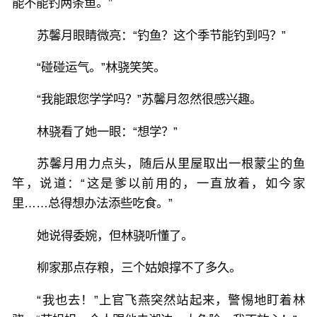
能不能钓两条鱼。”
苏馨月眼睛微亮：“钓鱼？这个季节能钓到吗？”
“碰碰运气。”林骁笑笑。
“我能跟您学学吗？”苏馨月忽然很感兴趣。
林骁看了她一眼：“想学？”
苏馨月用力点头，随后从里屋取出一根蒙尘的鱼
竿，说道：“这是爹以前用的，一直放着，如今家
里……总得想办法添些吃食。”
她说得委婉，但林骁听懂了。
柳家那点存粮，三个姑娘撑不了多久。
“我也去！”上官飞燕突然站起来，警惕地盯着林