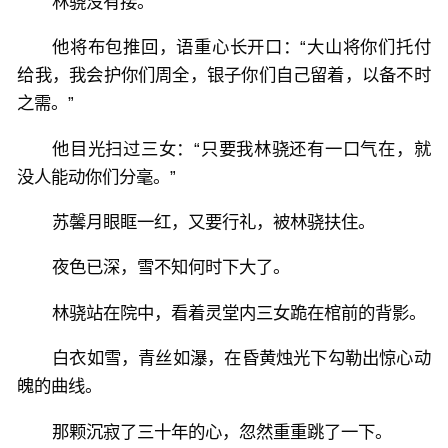
林骁没有接。
他将布包推回，语重心长开口：“大山将你们托付
给我，我会护你们周全，银子你们自己留着，以备不时
之需。”
他目光扫过三女：“只要我林骁还有一口气在，就
没人能动你们分毫。”
苏馨月眼眶一红，又要行礼，被林骁扶住。
夜色已深，雪不知何时下大了。
林骁站在院中，看着灵堂内三女跪在棺前的背影。
白衣如雪，青丝如瀑，在昏黄烛光下勾勒出惊心动
魄的曲线。
那颗沉寂了三十年的心，忽然重重跳了一下。