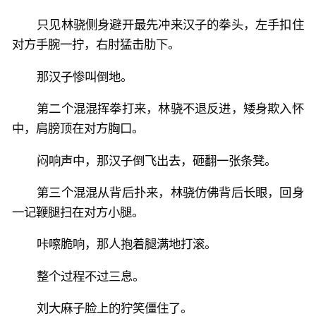
只见林骁侧身避开最先冲来汉子的拳头，左手扣住
对方手腕一拧，右肘猛击肋下。
那汉子惨叫倒地。
第二个混混挥拳打来，林骁不退反进，矮身欺入怀
中，肩膀顶在对方胸口。
闷响声中，那汉子倒飞出去，砸翻一张条凳。
第三个混混从背后扑来，林骁仿佛背后长眼，回身
一记鞭腿扫在对方小腿。
咔嚓脆响，那人抱着腿满地打滚。
整个过程不过三息。
刘大麻子脸上的狞笑僵住了。