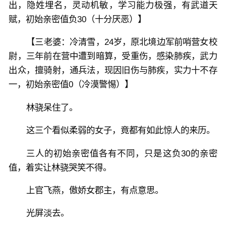
出，隐姓埋名，灵动机敏，学习能力极强，有武道天
赋，初始亲密值负30（十分厌恶）】
【三老婆：冷清雪，24岁，原北境边军前哨营女校
尉，三年前在营中遭到暗算，受重伤，感染肺疾，武力
出众，擅骑射，通兵法，现因旧伤与肺疾，实力十不存
一，初始亲密值0（冷漠警惕）】
林骁呆住了。
这三个看似柔弱的女子，竟都有如此惊人的来历。
三人的初始亲密值各有不同，只是这负30的亲密
值，着实让林骁哭笑不得。
上官飞燕，傲娇女郡主，有点意思。
光屏淡去。