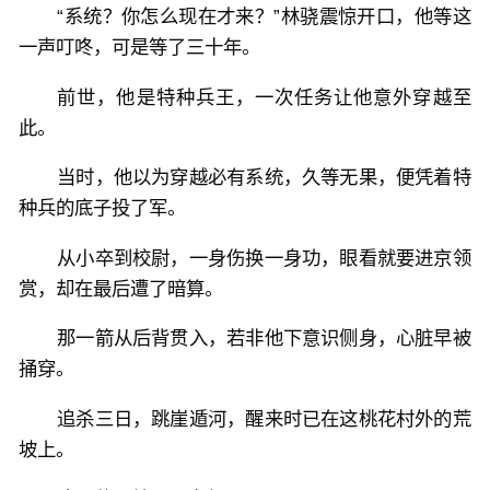
“系统？你怎么现在才来？”林骁震惊开口，他等这
一声叮咚，可是等了三十年。
前世，他是特种兵王，一次任务让他意外穿越至
此。
当时，他以为穿越必有系统，久等无果，便凭着特
种兵的底子投了军。
从小卒到校尉，一身伤换一身功，眼看就要进京领
赏，却在最后遭了暗算。
那一箭从后背贯入，若非他下意识侧身，心脏早被
捅穿。
追杀三日，跳崖遁河，醒来时已在这桃花村外的荒
坡上。