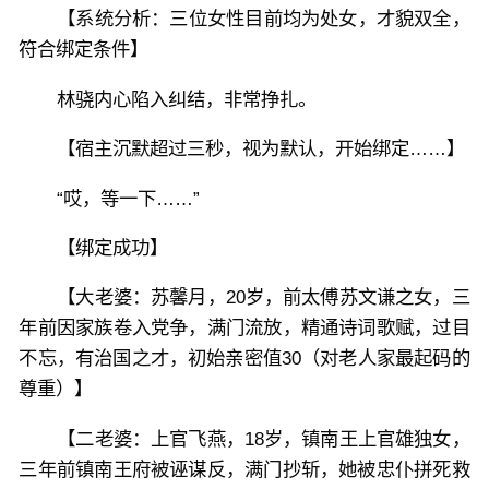
【系统分析：三位女性目前均为处女，才貌双全，
符合绑定条件】
林骁内心陷入纠结，非常挣扎。
【宿主沉默超过三秒，视为默认，开始绑定……】
“哎，等一下……”
【绑定成功】
【大老婆：苏馨月，20岁，前太傅苏文谦之女，三
年前因家族卷入党争，满门流放，精通诗词歌赋，过目
不忘，有治国之才，初始亲密值30（对老人家最起码的
尊重）】
【二老婆：上官飞燕，18岁，镇南王上官雄独女，
三年前镇南王府被诬谋反，满门抄斩，她被忠仆拼死救