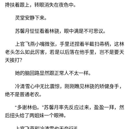
搀扶着跟上，转眼消失在夜色中。
灵堂安静下来。
苏馨月怔怔看着林骁，眼中满是不可思议。
上官飞燕小嘴微张，手里还捏着半截扫帚柄，这林
老头怎么如此厉害，若是以后落在他手里，岂不是要天
天挨打？
她的脑回路显然跟正常人不太一样。
冷清雪心中无比震惊，刚刚瞧见林骁的矫健身手，
绝不是普通老农。
“多谢林伯。”苏馨月率先反应过来，盈盈一拜，然
后扭头给了两姐妹一个眼神。
上官飞燕和冷清雪也无奈行礼。