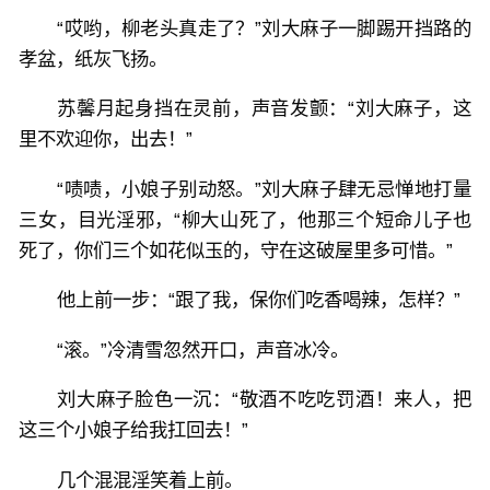
“哎哟，柳老头真走了？”刘大麻子一脚踢开挡路的
孝盆，纸灰飞扬。
苏馨月起身挡在灵前，声音发颤：“刘大麻子，这
里不欢迎你，出去！”
“啧啧，小娘子别动怒。”刘大麻子肆无忌惮地打量
三女，目光淫邪，“柳大山死了，他那三个短命儿子也
死了，你们三个如花似玉的，守在这破屋里多可惜。”
他上前一步：“跟了我，保你们吃香喝辣，怎样？”
“滚。”冷清雪忽然开口，声音冰冷。
刘大麻子脸色一沉：“敬酒不吃吃罚酒！来人，把
这三个小娘子给我扛回去！”
几个混混淫笑着上前。