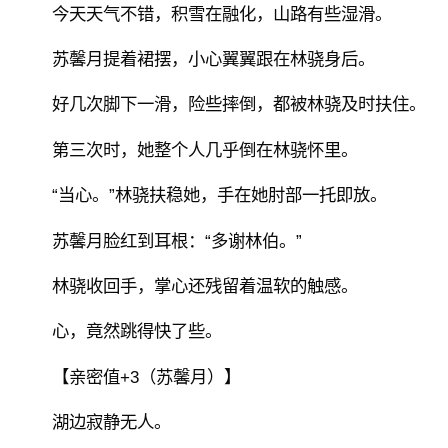
今天天气不错，积雪在融化，山路有些湿滑。
苏馨月提着裙摆，小心翼翼跟在林骁身后。
好几次脚下一滑，险些摔倒，都被林骁及时扶住。
第三次时，她整个人几乎倒在林骁怀里。
“当心。”林骁扶稳她，手在她肘部一托即放。
苏馨月脸红到耳根：“多谢林伯。”
林骁收回手，掌心还残留着温软的触感。
心，竟然跳得快了些。
【亲密值+3（苏馨月）】
湖边寂静无人。