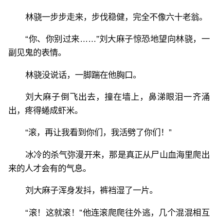
林骁一步步走来，步伐稳健，完全不像六十老翁。
“你、你别过来……”刘大麻子惊恐地望向林骁，一
副见鬼的表情。
林骁没说话，一脚踹在他胸口。
刘大麻子倒飞出去，撞在墙上，鼻涕眼泪一齐涌
出，疼得蜷成虾米。
“滚，再让我看到你们，我活劈了你们！”
冰冷的杀气弥漫开来，那是真正从尸山血海里爬出
来的人才会有的气息。
刘大麻子浑身发抖，裤裆湿了一片。
“滚！这就滚！”他连滚爬爬往外逃，几个混混相互