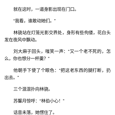
就在这时，一道身影出现在门口。
“我看，谁敢动她们。”
林骁站在灯笼光影交界处，身形有些佝偻，花白头
发在夜风中飘动。
刘大麻子回头，嗤笑一声：“又一个老不死的，怎
么，你也想分一杯羹？”
他朝手下使了个眼色：“把这老东西的腿打断，扔
出去。”
三个混混扑向林骁。
苏馨月惊呼：“林伯小心！”
话音未落，她愣住了。