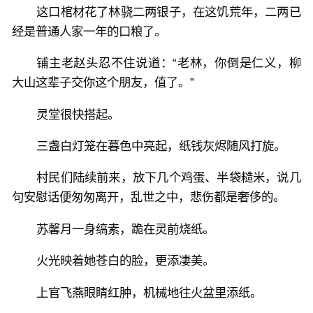
这口棺材花了林骁二两银子，在这饥荒年，二两已
经是普通人家一年的口粮了。
铺主老赵头忍不住说道：“老林，你倒是仁义，柳
大山这辈子交你这个朋友，值了。”
灵堂很快搭起。
三盏白灯笼在暮色中亮起，纸钱灰烬随风打旋。
村民们陆续前来，放下几个鸡蛋、半袋糙米，说几
句安慰话便匆匆离开，乱世之中，悲伤都是奢侈的。
苏馨月一身缟素，跪在灵前烧纸。
火光映着她苍白的脸，更添凄美。
上官飞燕眼睛红肿，机械地往火盆里添纸。