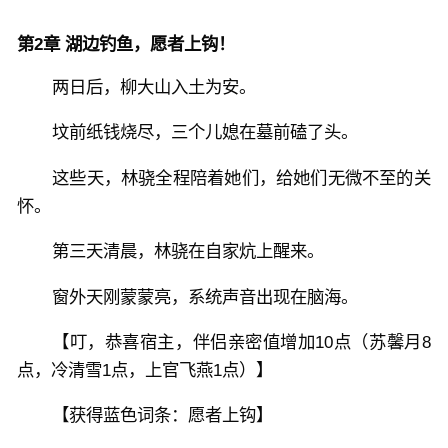
第2章 湖边钓鱼，愿者上钩！
两日后，柳大山入土为安。
坟前纸钱烧尽，三个儿媳在墓前磕了头。
这些天，林骁全程陪着她们，给她们无微不至的关
怀。
第三天清晨，林骁在自家炕上醒来。
窗外天刚蒙蒙亮，系统声音出现在脑海。
【叮，恭喜宿主，伴侣亲密值增加10点（苏馨月8
点，冷清雪1点，上官飞燕1点）】
【获得蓝色词条：愿者上钩】