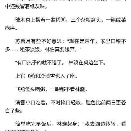
中还残留着纸灰味。
破木桌上摆着一盆稀粥，三个杂粮窝头，一碟咸菜
疙瘩。
苏馨月有些不好意思：“现在是荒年，家里口粮不
多……粗茶淡饭，林伯莫要嫌弃。”
“有口热乎的就不错了。”林骁在桌边坐下。
上官飞燕和冷清雪也入了座。
飞燕低头喝粥，一眼都不看林骁。
清雪小口吃着，不时掩口轻咳，脸色比前两日更苍
白了些。
简单吃完早饭后，林骁起身：“我去湖边转转，看