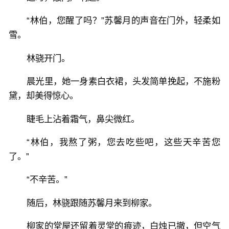
“林伯，您醒了吗？”苏馨月的声音在门外，轻柔如
雪。
林骁开门。
晨光里，她一身素白衣裙，头发简单挽起，不施粉
黛，却美得惊心。
睫毛上沾着霜气，鼻尖微红。
“林伯，我熬了粥，您去吃些吧，这些天辛苦您
了。”
“不辛苦。”
随后，林骁跟随苏馨月来到柳家。
柳家的堂屋还留着灵堂的痕迹，白烛已撤，但空气