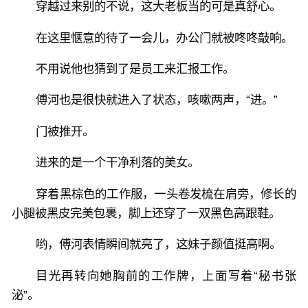
穿越过来别的不说，这大老板当的可是真舒心。
在这里惬意的待了一会儿，办公门就被咚咚敲响。
不用说他也猜到了是员工来汇报工作。
傅河也是很快就进入了状态，咳嗽两声，“进。”
门被推开。
进来的是一个干净利落的美女。
穿着黑棕色的工作服，一头卷发梳在肩旁，修长的
小腿被黑皮完美包裹，脚上还穿了一双黑色高跟鞋。
哟，傅河表情瞬间就亮了，这妹子颜值挺高啊。
目光再转向她胸前的工作牌，上面写着“秘书张
泌”。