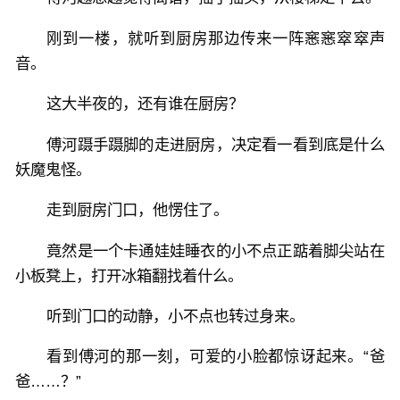
刚到一楼，就听到厨房那边传来一阵窸窸窣窣声
音。
这大半夜的，还有谁在厨房？
傅河蹑手蹑脚的走进厨房，决定看一看到底是什么
妖魔鬼怪。
走到厨房门口，他愣住了。
竟然是一个卡通娃娃睡衣的小不点正踮着脚尖站在
小板凳上，打开冰箱翻找着什么。
听到门口的动静，小不点也转过身来。
看到傅河的那一刻，可爱的小脸都惊讶起来。“爸
爸……？”