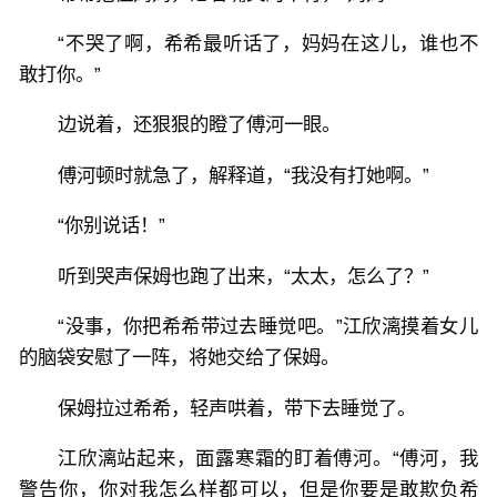
“不哭了啊，希希最听话了，妈妈在这儿，谁也不
敢打你。”
边说着，还狠狠的瞪了傅河一眼。
傅河顿时就急了，解释道，“我没有打她啊。”
“你别说话！”
听到哭声保姆也跑了出来，“太太，怎么了？”
“没事，你把希希带过去睡觉吧。”江欣漓摸着女儿
的脑袋安慰了一阵，将她交给了保姆。
保姆拉过希希，轻声哄着，带下去睡觉了。
江欣漓站起来，面露寒霜的盯着傅河。“傅河，我
警告你，你对我怎么样都可以，但是你要是敢欺负希