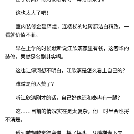
这也太大了吧！
室内装修金碧辉煌，连楼梯的地砖都洁白精致，一
看就价值不菲。
早在上学的时候就听说江欣漓家里有钱，这奢华的
装修，果然是名副其实啊。
这也让傅河想不明白，江欣漓是怎么看上自己的？
难道是他入赘了？
听江欣漓刚才的话，自己好像还和秦冉有一腿？
这……目前的情况实在是太复杂，他一时半会也捋
不清楚。
傅河越想越觉得离谱，摇了摇头，从楼梯走下去。