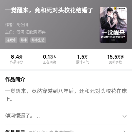
一觉醒来，竟和死对头校花结婚了
作者：啊饭团
主角：傅河 江欣漓 秦冉
连载中
都市
都市生活
8.4
0.1
1.5
15.5
分
万人
万
万字
作品评分
正在阅读
累计人气
更新字数
作品简介
一觉醒来，竟然穿越到八年后，还和死对头校花在床
上。
傅河懵逼了。
