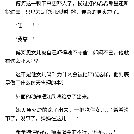
傅河这一顿下来更吓人了，挨过打的希希哪里还听
得进去，只以为是傅河还想打她，便哭的更卖力了。
“哇……！”
“我靠。”
傅河见女儿被自己吓得魂不守舍，郁闷不已，他就
有这么吓人吗？
这不是他女儿吗？为什么会被他吓成这样，他到底
是做了什么伤天害理的事？
外面的动静把江欣漓给惹了出来。
她火急火燎的跑了出来，一把抱住女儿，“希希没
事了，没事了，妈妈在这儿……”
希希抱住妈妈，瘪着嘴哭的不行，“妈妈……”