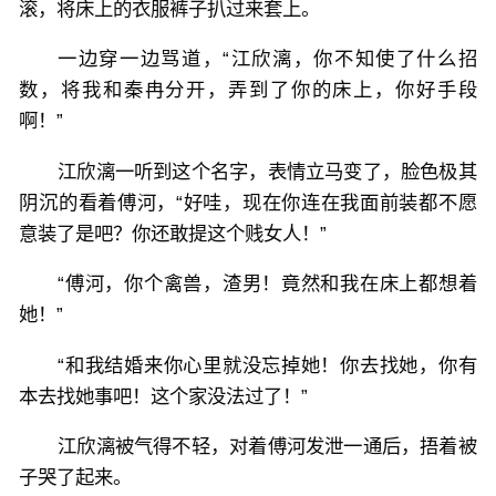
滚，将床上的衣服裤子扒过来套上。
一边穿一边骂道，“江欣漓，你不知使了什么招
数，将我和秦冉分开，弄到了你的床上，你好手段
啊！”
江欣漓一听到这个名字，表情立马变了，脸色极其
阴沉的看着傅河，“好哇，现在你连在我面前装都不愿
意装了是吧？你还敢提这个贱女人！”
“傅河，你个禽兽，渣男！竟然和我在床上都想着
她！”
“和我结婚来你心里就没忘掉她！你去找她，你有
本去找她事吧！这个家没法过了！”
江欣漓被气得不轻，对着傅河发泄一通后，捂着被
子哭了起来。