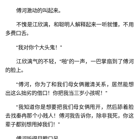
傅河激动的叫起来。
不愧是江欣漓，和聪明人解释起来一听就懂，不用
多费口舌。
“我对你个大头鬼！”
江欣漓气的不轻，“啪”的一声，一巴掌扇到了傅河
的脸上。
“傅河，你为了和我们母女俩撇清关系，居然能想
出这么拙劣的借口！你把我当三岁小孩呢！”
“我知道你是想要把我们母女俩甩开，然后舔着脸
去找秦冉那个小贱人！傅河我告诉你，除非我死，你这
辈子都别想甩掉我们！”
傅河听得目瞪口呆。