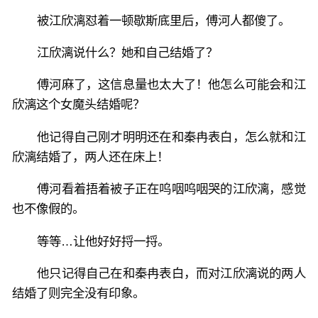
被江欣漓怼着一顿歇斯底里后，傅河人都傻了。
江欣漓说什么？她和自己结婚了？
傅河麻了，这信息量也太大了！他怎么可能会和江
欣漓这个女魔头结婚呢？
他记得自己刚才明明还在和秦冉表白，怎么就和江
欣漓结婚了，两人还在床上！
傅河看着捂着被子正在呜咽呜咽哭的江欣漓，感觉
也不像假的。
等等…让他好好捋一捋。
他只记得自己在和秦冉表白，而对江欣漓说的两人
结婚了则完全没有印象。