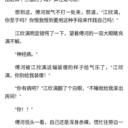
想到这，傅河就气不打一处来，怒道，“江欣漓，
你至于吗？你恨我恨到要用这种手段来作践自己吗！”
江欣漓明显错愕了一下，望着傅河的一双大眼睛充
满不解。
“神经病。”
傅河被江欣漓这幅装傻的样子给气乐了，“江欣
漓，你别给我装傻！”
“你有病吧？”江欣漓翻了个白眼，“不睡就给我滚出
房间！”
“你！！”
傅河低头一看，自己还是浑身赤裸，慌忙往旁边一