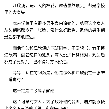
和白月光秦冉表白，结果一闭眼和死对头校花结婚有了
江欣漓，是江大的校花，颜值虽然顶尖，却是学校
孩子。
里的大魔头。
白月光变捞女，死对头校花变成爱他顾家的老婆。
本来学校里有很多男生表白追她的，结果这个女人
从头到尾都冷着一张脸，没什么好脸色，追他的男生到
八年后的他和白月光纠缠，虐待女儿，和老婆闹离婚？
最后都不敢接近。
傅河要疯了！
而他作为和江欣漓的同班同学，不爱读书，看不惯
江欣漓一副管纪律的派头，两人没少针锋相对，到最后
都成了死对头，巴不得对方不好过。
等等…现在的问题是，他是怎么和江欣漓在一张床
上睡觉的？
这一定是江欣漓陷害他！
这个可恶的女人，为了败坏他的名声，居然能够使
出这么下三滥的手段，实在是可恶！