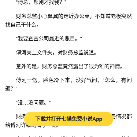
“傅总，您刚才找我？”
财务总监小心翼翼的走近办公桌，不知道老板突然
找自己干什么。
“我要查查公司最近的账目。”
傅河关上文件夹，对财务总监说道。
意外的是，财务总监竟然露出了很为难的神情。
傅河一愣，脸色冷下来，没好气问，“怎么，有问
题？”
“没…没问题。”
财务总监擦了擦额头的冷汗，将最近的财务情况都
下载并打开七猫免费小说App
给傅河详细的看了一遍。