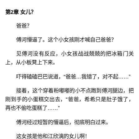
第2章 女儿？
爸爸？
傅河懵逼了。这个小女孩刚才喊自己爸爸？
见傅河没有反应，小女孩战战兢兢的把冰箱门关
上，从小板凳上下来。
吓得磕磕巴巴说道，“爸爸…我错了，对不起……”
接着，这个穿着粉嘟嘟的小不点跑到傅河腿边，把
刚到手的小蛋糕交出去，“爸爸，希希只是肚子饿了，
再也不偷吃蛋糕了……”
傅河经过短暂的懵逼后，彻底明白过来。
这女孩是他和江欣漓的女儿啊！