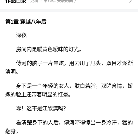
“江欣漓，你至于吗？你恨我恨到要用这种手段作践自
作品目录
更新至 第76章 失联的同学

己吗？”
第1章 穿越八年后
“你有病吧？”江欣漓翻了个白眼，“不睡就滚出房间！”
深夜。
傅河吓得连滚带爬的滚出房间，还没明白过来怎么回
房间内是暖黄色暧昧的灯光。
事，迎面就撞上了一个小团子。
傅河的脑子一片晕眩，用力甩了甩头，双目才逐渐
“爸爸，你不要打希希了，希希以后一定听话。”
清明。
身下是一个年轻的女人，肤白若脂，双眸含情，娇
傅河又懵了，这难道是他女儿？可他不还在上大学吗？
嫩的脸上还带着明显的红晕。
……
靠！这不是江欣漓吗？
天塌了！
看清楚身下的人后，傅河吓得惊出一身冷汗，猛的
翻身。