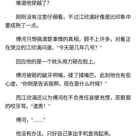
难道他穿越了？
刚刚没有注意仔细看，不过江欣漓好像是比印象中
要成熟了一点。
傅河只想搞清楚事情的真相，顾不上许多，对着正
在哭泣的江欣漓问道，“今天是几年几号？”
回应他的是一个枕头用力砸在脸上。
傅河被砸的龇牙咧嘴，揉了揉嘴巴，此刻他也有些
心虚，“你倒是告诉我啊，现在是什么时候？”
而江欣漓还以为傅河在不负责任装傻充愣，恶狠狠
的咬牙骂，“渣男！”
傅河，“……”
他没有办法，只好自己拿出手机查询起来。