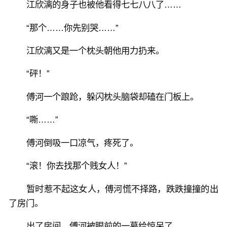
江欣漓的身子也被他看得七七八八了……
“那个……你先别哭……”
江欣漓又是一个枕头朝他用力扔来。
“砰！”
傅河一个踉跄，躲闪枕头脑袋却磕在门板上。
“嘶……”
傅河倒吸一口凉气，疼死了。
“滚！你去找那个贱女人！”
暂时惹不起这女人，傅河慌不择路，跌跌撞撞的出
了房门。
出了房间，傅河被眼前的一幕给惊呆了。