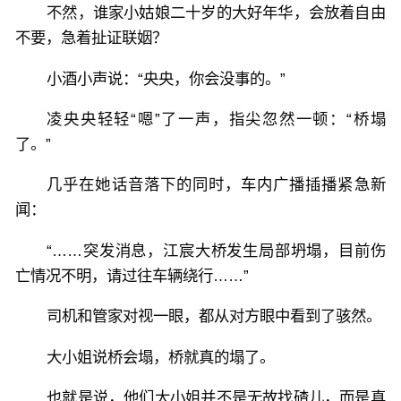
不然，谁家小姑娘二十岁的大好年华，会放着自由
不要，急着扯证联姻？
小酒小声说：“央央，你会没事的。”
凌央央轻轻“嗯”了一声，指尖忽然一顿：“桥塌
了。”
几乎在她话音落下的同时，车内广播插播紧急新
闻：
“……突发消息，江宸大桥发生局部坍塌，目前伤
亡情况不明，请过往车辆绕行……”
司机和管家对视一眼，都从对方眼中看到了骇然。
大小姐说桥会塌，桥就真的塌了。
也就是说，他们大小姐并不是无故找碴儿，而是真