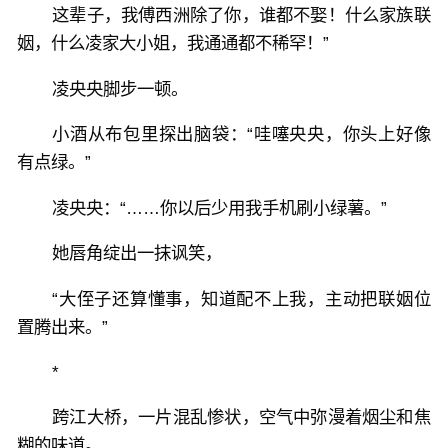
这辈子，我傅西洲除了你，谁都不娶！什么家族联
姻，什么凌家大小姐，我通通都不稀罕！”
凌央央脚步一顿。
小酒从布包里探出脑袋：“哇噻央央，你头上好像
有点绿。”
凌央央：“……你以后少用我手机刷小绿薯。”
她唇角绽出一抹讽笑，
“大侄子还算懂事，知道配不上我，主动把联姻位
置腾出来。”
*
跨江大桥，一片混乱惨状，空气中弥漫着烟尘和焦
糊的味道。