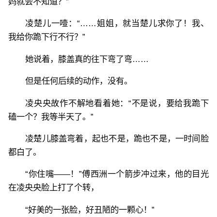
妈就会不知道？”
凌楚儿一噎：“……姐姐，就当楚儿求你了！我、
我给你跪下行不行？”
她说着，膝盖真的往下弯了弯……
但是任何后续的动作，没有。
凌央央故作不解地看着她：“不是说，要给我跪下
磕一个？我等半天了。”
凌楚儿膝盖弯着，起也不是，跪也不是，一时间脸
都白了。
“你住嘴——！”傅西洲一个箭步冲过来，他的目光
在凌央央脸上打了个转，
“好美的一张脸，好丑陋的一颗心！”