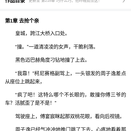
他是执掌千亿帝国、权倾皇城的傅家大总裁，家世顶流
作品目录
更新至 第218章 巧什么巧，他昨晚就住这！

却六亲缘薄，从小和妈妈失散。
第1章 去抢个亲
为破死劫，她一脚油门，直接碰瓷撞上他的车：“傅三
爷，联姻不？”
皇城，跨江大桥入口处。
“撞。”一道清凌凌的女声，干脆利落。
为寻至亲、借她一身玄学本事，相识三天，他就带她去
民政局，扯证闪婚！
黑色迈巴赫角度刁钻地撞了上去。
“我靠！”柯尼赛格副驾上，一头银发的周子逸差点
直到凌央央第N次救了他的命，傅宴宸坐在床边，耳朵
从座位上跳起来，
烧得通红：“傅太太，我命硬。贴身镇煞，效果更好。”
“疯了吧！这特么哪个不长眼的，敢撞你傅三爷的
谁知凌央央拿出一纸离婚协议：“契约圆满，两不相
车？活腻歪了是不是！”
欠！傅先生，你自由了。”
驾驶座上，傅宴宸眯起那双桃花眼，看向后视镜。
傅宴宸彻底慌了！
周子逸已经气冲冲地推门跳了下去，心疼地看着那