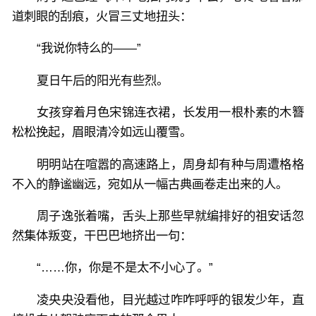
道刺眼的刮痕，火冒三丈地扭头：
高冷总裁化身粘人忠犬，开启疯批追妻路！
“我说你特么的——”
“央央，契约作废，婚不离。这辈子，我都是你的男
人！”
夏日午后的阳光有些烈。
女孩穿着月色宋锦连衣裙，长发用一根朴素的木簪
松松挽起，眉眼清冷如远山覆雪。
明明站在喧嚣的高速路上，周身却有种与周遭格格
不入的静谧幽远，宛如从一幅古典画卷走出来的人。
周子逸张着嘴，舌头上那些早就编排好的祖安话忽
然集体叛变，干巴巴地挤出一句：
“……你，你是不是太不小心了。”
凌央央没看他，目光越过咋咋呼呼的银发少年，直