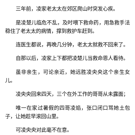
三年前，凌家老太太在郊区爬山时突发心疾。
是凌楚儿临危不乱，及时喂下救命药，用急救手法
稳住了老太太的病情，撑到救护车赶到。
连医生都说，再晚几分钟，老太太就救不回来了。
自那以后，凌家上下都把凌楚儿当救命恩人看待。
虽非亲生，可论亲近，她远胜凌央央这个亲生女
儿。
凌央央回来四天，三个在外工作的哥哥从未露面；
唯一在家过暑假的四哥凌焰，张口闭口骂她土包
子，让她趁早滚回山里。
可凌央央对此毫不在意。