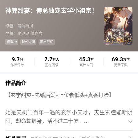
神算甜妻：傅总独宠玄学小祖宗！
作者：雪落听风
主角：凌央央 傅宴宸
连载中
现代言情
都市奇幻
9.7
7.7
45.3
69.3
分
万人
万
万字
作品评分
正在阅读
累计人气
更新字数
作品简介
【玄学甜爽+先婚后爱+上位者低头+真香打脸】
她是天机门百年一遇的玄学小天才，天生玄瞳能断阴
阳，却命劫缠身，活不过二十岁。
