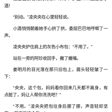
酒！
“别动。”凌央央在心里轻轻说。
小酒悄悄朝着她手心拱了拱，委屈巴巴地哼唧了一
声。
凌央央护住肩上的灰色小布包：“不用了。”
站在一旁的阿珍收回手，撇了撇嘴。
姜明月的目光落在那只旧包上，眉头轻轻皱了一
下：
“央央，这个包，妈妈看你回来几天都不离身，有
点脏了，妈让人帮你洗洗吧？”
“不用。”凌央央把包往身后挪了挪，声音轻却坚