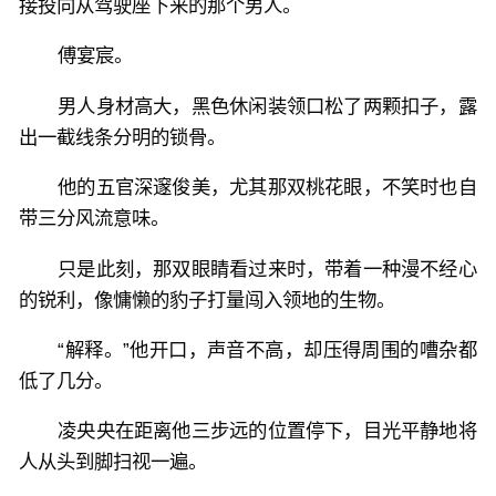
接投向从驾驶座下来的那个男人。
傅宴宸。
男人身材高大，黑色休闲装领口松了两颗扣子，露
出一截线条分明的锁骨。
他的五官深邃俊美，尤其那双桃花眼，不笑时也自
带三分风流意味。
只是此刻，那双眼睛看过来时，带着一种漫不经心
的锐利，像慵懒的豹子打量闯入领地的生物。
“解释。”他开口，声音不高，却压得周围的嘈杂都
低了几分。
凌央央在距离他三步远的位置停下，目光平静地将
人从头到脚扫视一遍。