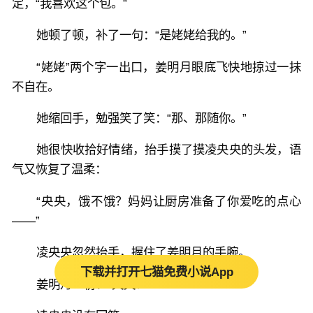
定，“我喜欢这个包。”
她顿了顿，补了一句：“是姥姥给我的。”
“姥姥”两个字一出口，姜明月眼底飞快地掠过一抹
不自在。
她缩回手，勉强笑了笑：“那、那随你。”
她很快收拾好情绪，抬手摸了摸凌央央的头发，语
气又恢复了温柔：
“央央，饿不饿？妈妈让厨房准备了你爱吃的点心
——”
凌央央忽然抬手，握住了姜明月的手腕。
下载并打开七猫免费小说App
姜明月一愣：“央央？”