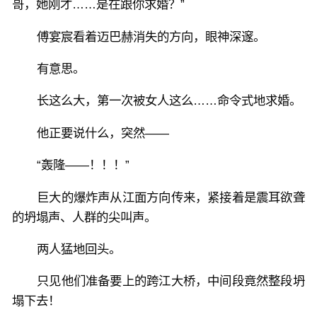
哥，她刚才……是在跟你求婚？”
傅宴宸看着迈巴赫消失的方向，眼神深邃。
有意思。
长这么大，第一次被女人这么……命令式地求婚。
他正要说什么，突然——
“轰隆——！！！”
巨大的爆炸声从江面方向传来，紧接着是震耳欲聋
的坍塌声、人群的尖叫声。
两人猛地回头。
只见他们准备要上的跨江大桥，中间段竟然整段坍
塌下去！