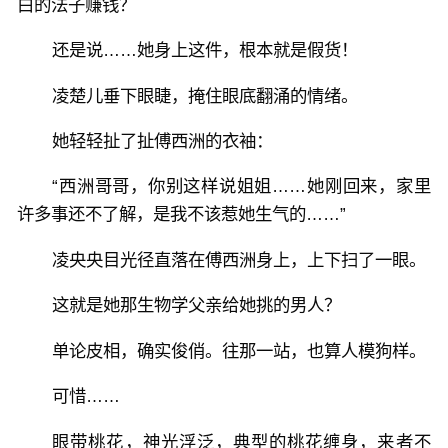
白的法子赚钱？
还是说……她身上这件，根本就是假货！
凌楚儿垂下眼睫，掩住眼底翻涌的情绪。
她轻轻扯了扯傅西洲的衣袖：
“西洲哥哥，你别这样说姐姐……她刚回来，家里
许多事还不了解，是我不该惹她生气的……”
凌央央目光径直落在傅西洲身上，上下扫了一眼。
这就是她那生物学父亲给她挑的男人？
单论皮相，确实俊俏。往那一站，也算人模狗样。
可惜……
眼带桃花，神光浮泛，典型的桃花缠身，来者不