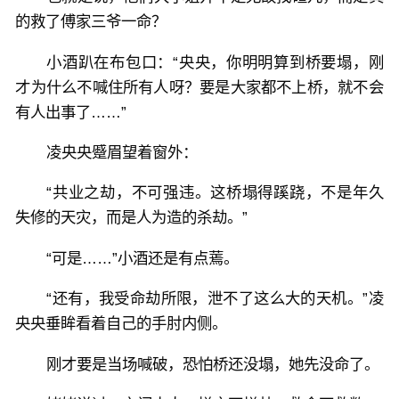
的救了傅家三爷一命？
小酒趴在布包口：“央央，你明明算到桥要塌，刚
才为什么不喊住所有人呀？要是大家都不上桥，就不会
有人出事了……”
凌央央蹙眉望着窗外：
“共业之劫，不可强违。这桥塌得蹊跷，不是年久
失修的天灾，而是人为造的杀劫。”
“可是……”小酒还是有点蔫。
“还有，我受命劫所限，泄不了这么大的天机。”凌
央央垂眸看着自己的手肘内侧。
刚才要是当场喊破，恐怕桥还没塌，她先没命了。