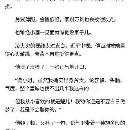
拒。
鼻翼薄削，金匮低陷，家财万贯也会被他败光。
也难怪小酒一见面就喊他败家子儿。
凌央央的视线太过直白，近乎审视。傅西洲被她看
得心头微跳，脊背不自觉挺得更直。
他清了清嗓子，一脸正气地开口：
“凌小姐，虽然我确实出身矜贵，论容貌、头脑、
气度，整个皇城也找不出几个我这样的——
但我从小喜欢的就是楚儿！我劝你还是不要白日做
梦了，我是不会娶你的。”
他顿了顿，又补了一句，语气里带着一种施舍般的