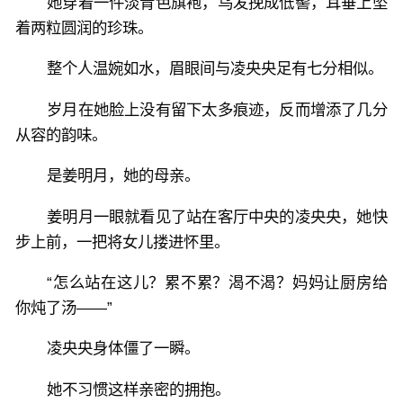
她穿着一件淡青色旗袍，乌发挽成低髻，耳垂上坠
着两粒圆润的珍珠。
整个人温婉如水，眉眼间与凌央央足有七分相似。
岁月在她脸上没有留下太多痕迹，反而增添了几分
从容的韵味。
是姜明月，她的母亲。
姜明月一眼就看见了站在客厅中央的凌央央，她快
步上前，一把将女儿搂进怀里。
“怎么站在这儿？累不累？渴不渴？妈妈让厨房给
你炖了汤——”
凌央央身体僵了一瞬。
她不习惯这样亲密的拥抱。