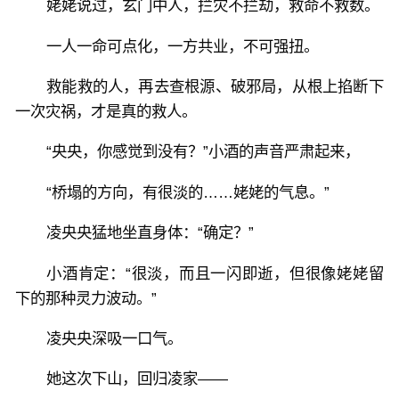
姥姥说过，玄门中人，拦灾不拦劫，救命不救数。
一人一命可点化，一方共业，不可强扭。
救能救的人，再去查根源、破邪局，从根上掐断下
一次灾祸，才是真的救人。
“央央，你感觉到没有？”小酒的声音严肃起来，
“桥塌的方向，有很淡的……姥姥的气息。”
凌央央猛地坐直身体：“确定？”
小酒肯定：“很淡，而且一闪即逝，但很像姥姥留
下的那种灵力波动。”
凌央央深吸一口气。
她这次下山，回归凌家——