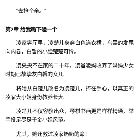
“去抢个亲。”
第2章 给我跪下磕一个
凌家客厅里，凌楚儿身穿白色连衣裙，乌黑的发尾
向内卷，白皙的小脸楚楚可怜。
凌央央不在家的二十年，凌爸凌妈收养了妈妈少女
时期已故挚友白馨的女儿。
将她从白楚儿改名为凌楚儿，捧在手心，以真正的
凌家大小姐身份教养长大。
凌楚儿不仅容貌出众，琴棋书画更是样样精通，举
手投足尽是千金小姐风范。
尤其，她还救过凌家奶奶的命！