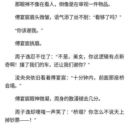
那眼神不像在看人，倒像是在审视一件物品。
傅宴宸眉头微皱，语气添了丝不耐：“看够了吗？”
“你该谢我。”
傅宴宸挑眉。
周子逸忍不住了：“不是，美女，你这逻辑有点新
奇啊！撞了我们的车，还让我们谢你？”
凌央央依旧看着傅宴宸：“十分钟内，前面那座桥
会塌。”
傅宴宸眼神微凝，周身的散漫褪去几分。
周子逸却噗嗤一声笑了：“桥塌？你怎么不说天上
掉钞票——！”