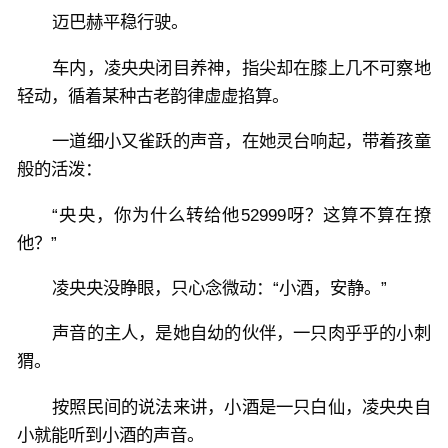
迈巴赫平稳行驶。
车内，凌央央闭目养神，指尖却在膝上几不可察地
轻动，循着某种古老韵律虚虚掐算。
一道细小又雀跃的声音，在她灵台响起，带着孩童
般的活泼：
“央央，你为什么转给他52999呀？这算不算在撩
他？”
凌央央没睁眼，只心念微动：“小酒，安静。”
声音的主人，是她自幼的伙伴，一只肉乎乎的小刺
猬。
按照民间的说法来讲，小酒是一只白仙，凌央央自
小就能听到小酒的声音。