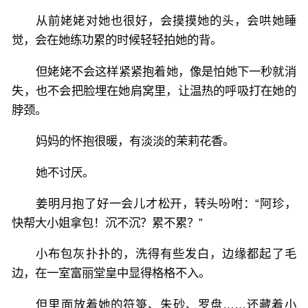
从前姥姥对她也很好，会摸摸她的头，会哄她睡
觉，会在她练功累的时候轻轻拍她的背。
但姥姥不会这样紧紧抱着她，像是怕她下一秒就消
失，也不会把脸埋在她肩窝里，让温热的呼吸打在她的
脖颈。
妈妈的怀抱很暖，有淡淡的茉莉花香。
她不讨厌。
姜明月抱了好一会儿才松开，转头吩咐：“阿珍，
快帮大小姐拿包！沉不沉？累不累？”
小布包灰扑扑的，洗得有些发白，边缘都起了毛
边，在一室富丽堂皇中显得格格不入。
但里面放着她的符箓、朱砂、罗盘……还藏着小