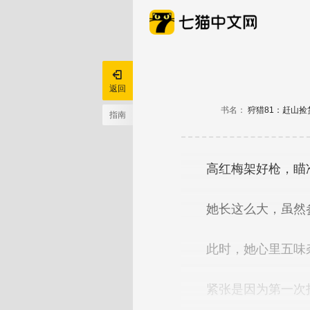

返回
书名：
狩猎81：赶山
指南