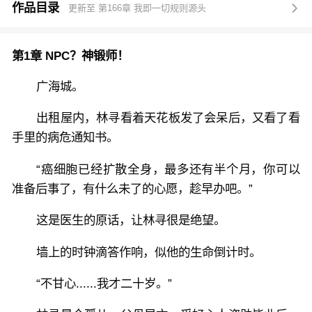
好在绑定了神级锻造店，只要打造出极品装备，就能获
作品目录
更新至 第166章 我即一切规则源头

得声望值，购买寿命！
第1章 NPC？神锻师！
看着村口涌入的百万玩家，林寻知道这全是他续命的黑
奴！
广海城。
出租屋内，林寻看着天花板发了会呆后，又看了看
没材料？发布任务玩家自行寻找！
手里的病危通知书。
想锻造？提升我的好感度再说！
“癌细胞已经扩散全身，最多还有半个月，你可以
准备后事了，有什么未了的心愿，趁早办吧。”
为此，高冷女总裁穿上黑丝，各种隐藏职业来店铺打
这是医生的原话，让林寻很是绝望。
工，只为林寻好感度请求打造装备！
墙上的时钟滴答作响，似他的生命倒计时。
当游戏入侵之时，众人才发现，这个NPC居然是真人玩
家！
“不甘心......我才二十岁。”