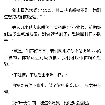
剑士目光戏谑：“怎么，村口鸡毛都抢不到，跑到
这想蹭我们的经验了？”
旁边几个队友起哄笑了笑搭腔：“小牧师，前期你
们这职业就是残废，别做梦单刷了，赶紧回村口排队
去。”
“就是，叫声好哥哥，我们队刚好缺个站街喊666的
吉祥物，你站远点别吸仇恨，我们可以带你蹭点经
验。”
“不过嘛，下线后出来喝一杯。”
白樱闻言停下脚步，皱了皱眉看着几人，只觉得荒
谬。
换作十分钟前，被这么嘲笑，她绝对会委屈。