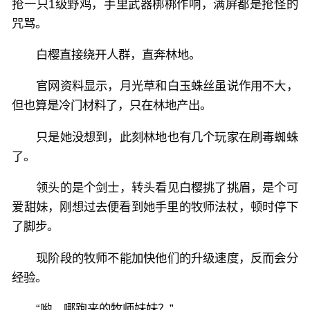
抢一只1级野鸡，手里武器梆梆作响，满屏都是抢怪的
咒骂。
白樱直接绕开人群，直奔林地。
官网资料显示，月光草和白玉蛛丝虽说作用不大，
但也算是冷门材料了，只在林地产出。
只是她没想到，此刻林地也有几个玩家在刷毒蜘蛛
了。
领头的是个剑士，转头看见白樱挑了挑眉，是个可
爱甜妹，刚想过去便看到她手里的牧师法杖，顿时停下
了脚步。
现阶段的牧师不能加快他们的升级速度，反而会分
经验。
“哟，哪跑来的牧师妹妹？”