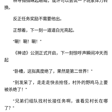
林寻微微眯起眼睛，或许可以尝试一下玩家体力转
换。
反正任务奖励不需要他出。
正想着，下一刻一道道白光亮起。
“唰！唰！唰！”
《神迹》公测正式开启，下一刻惊呼声瞬间冲天而
起
“卧槽，这拟真度绝了，果然是第二世界！”
“别发呆了，走走走快去抢怪，村外的野鸡马上要
被杀绝了！”
“兄弟们组队找村长接任务啊，谁看见村长在哪
了？”