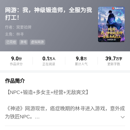
网游：我，神级锻造师，全服为我
打工！
作者：窝要验牌
主角：林寻
已完结
游戏
虚拟网游
9.0
0.1
9.8
39.7
分
万人
万
万字
作品评分
正在阅读
累计人气
更新字数
作品简介
【NPC+锻造+多女主+经营+无敌爽文】
《神迹》网游现世，癌症晚期的林寻进入游戏，意外成
为铁匠NPC。
