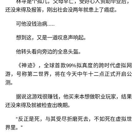
林寻是个孤儿，父母早亡，受好心人资助毕业后，
黑丝御姐：“你不是很会锻造吗，今晚来被窝里看看我
还没来得及报答，刚出社会没两年就患上了癌症。
这黑丝怎么锻造！”
可他没钱治病.....
白丝双马尾萝莉：“哥哥，你锻造的女仆装好像有点
紧，帮我检查一下可以吗？”
想到这，又是一道叹息声响起。
他转头看向旁边的全息头盔。
NPC修女：“主，我好难受，请救赎我，亵渎我……”
《神迹》，全球首款99%拟真度的跨时代虚拟网
渐渐的，随着店铺提升，商店的东西也愈发离谱起来。
游，号称第二世界，将在今天中午十二点正式开启公
测。
数不胜数的材料，神级天赋，技能……应有尽有！
据说这游戏很赚钱，他买来本想做职业玩家，结果
还没来得及就被检查出晚期。
直到游戏降临现实，早已靠着打造出去的装备，反哺经
验让他达到了999级。
“反正是死，与其受尽折磨死去，不如死在虚拟世
界里。”
不是，怎么就无敌了.....