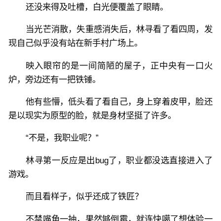
还没来得及吐槽，白光便覆盖了眼睛。
当光芒消散，失重感消失后，林寻看了看四周，发
现自己似乎没有站在新手村广场上。
映入眼帘的是一间简陋的屋子，正中央有一口火
炉，旁边还有一把铁锤。
他有些懵，低头看了看自己，身上穿着皮甲，脸还
是以现实为原型的脸，就是身材坚挺了许多。
“不是，我职业呢？”
林寻第一反应是出bug了，职业都没选直接进入了
游戏。
而且看样子，似乎还成了铁匠？
不禁嘴角一抽，果然够倒霉，就连快噶了想体验一