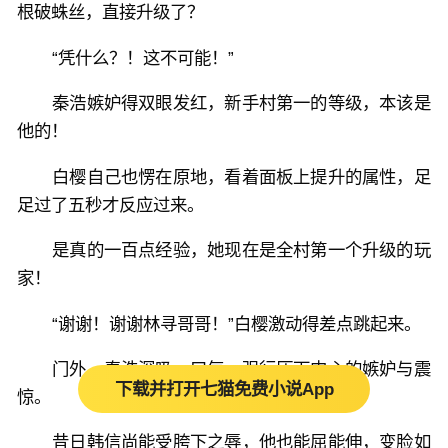
根破蛛丝，直接升级了？
“凭什么？！这不可能！”
秦浩嫉妒得双眼发红，新手村第一的等级，本该是
他的！
白樱自己也愣在原地，看着面板上提升的属性，足
足过了五秒才反应过来。
是真的一百点经验，她现在是全村第一个升级的玩
家！
“谢谢！谢谢林寻哥哥！”白樱激动得差点跳起来。
门外，秦浩深吸一口气，强行压下内心的嫉妒与震
下载并打开七猫免费小说App
惊。
昔日韩信尚能受胯下之辱，他也能屈能伸，变脸如