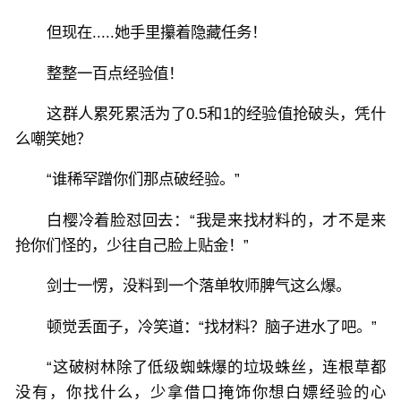
但现在.....她手里攥着隐藏任务！
整整一百点经验值！
这群人累死累活为了0.5和1的经验值抢破头，凭什
么嘲笑她？
“谁稀罕蹭你们那点破经验。”
白樱冷着脸怼回去：“我是来找材料的，才不是来
抢你们怪的，少往自己脸上贴金！”
剑士一愣，没料到一个落单牧师脾气这么爆。
顿觉丢面子，冷笑道：“找材料？脑子进水了吧。”
“这破树林除了低级蜘蛛爆的垃圾蛛丝，连根草都
没有，你找什么，少拿借口掩饰你想白嫖经验的心