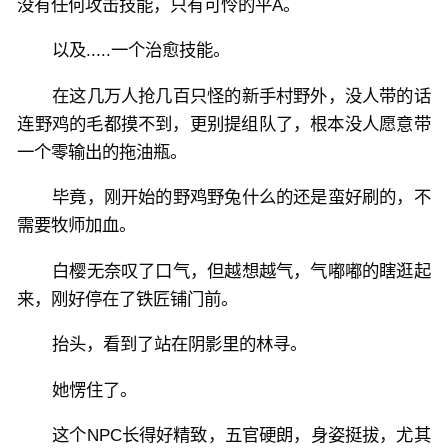
没有任何攻击技能，只有可怜的平A。
以及.....一个治愈技能。
在这几万人抢几百只怪的新手村野外，没人带的话
连野鸡的毛都摸不到，更别提组队了，根本没人愿意带
一个零输出的拖油瓶。
毕竟，刚开始的野鸡野兔什么的还是蛮好刷的，不
需要牧师加血。
白樱无奈叹了口气，但越想越气，气嘟嘟的瞎逛起
来，刚好停在了铁匠铺门前。
抬头，看到了站在阴影里的林寻。
她愣住了。
这个NPC长得好精致，五官硬朗，身姿挺拔，尤其