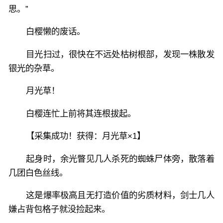
思。”
白樱懒的废话。
目光扫过，很快在不远处枯树根部，发现一株散发
银光的杂草。
月光草！
白樱连忙上前将其连根拔起。
【采集成功！获得：月光草×1】
起身时，余光瞥见几人杀死的蜘蛛尸体旁，散落着
几团白色丝线。
这是爆率极高且无打造价值的劣质材料，剑士几人
嫌占背包格子就没捡起来。