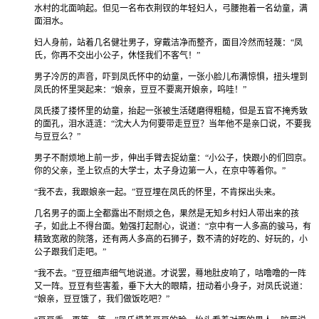
水村的北面响起。但见一名布衣荆钗的年轻妇人，弓腰抱着一名幼童，满
面泪水。
妇人身前，站着几名健壮男子，穿戴洁净而整齐，面目冷然而轻蔑：“凤
氏，你再不交出小公子，休怪我们不客气！”
男子冷厉的声音，吓到凤氏怀中的幼童，一张小脸儿布满惊惧，扭头埋到
凤氏的怀里哭起来：“娘亲，豆豆不要离开娘亲，呜哇！”
凤氏搂了搂怀里的幼童，抬起一张被生活磋磨得粗糙，但是五官不掩秀致
的面孔，泪水涟涟：“沈大人为何要带走豆豆？当年他不是亲口说，不要我
与豆豆么？”
男子不耐烦地上前一步，伸出手臂去捉幼童：“小公子，快跟小的们回京。
你的父亲，圣上钦点的大学士，太子身边第一人，在京中等着你。”
“我不去，我跟娘亲一起。”豆豆埋在凤氏的怀里，不肯探出头来。
几名男子的面上全都露出不耐烦之色，果然是无知乡村妇人带出来的孩
子，如此上不得台面。勉强打起耐心，说道：“京中有一人多高的骏马，有
精致宽敞的院落，还有两人多高的石狮子，数不清的好吃的、好玩的，小
公子跟我们走吧。”
“我不去。”豆豆细声细气地说道。才说罢，蓦地肚皮响了，咕噜噜的一阵
又一阵。豆豆有些害羞，垂下大大的眼睛，扭动着小身子，对凤氏说道：
“娘亲，豆豆饿了，我们做饭吃吧？”