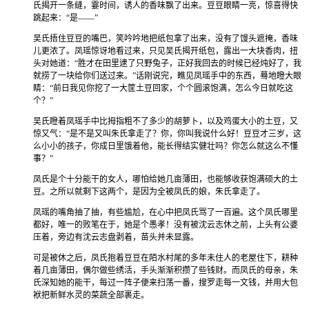
氏揭开一条缝，霎时间，诱人的香味飘了出来。豆豆眼睛一亮，惊喜得快
跳起来：“是——”
吴氏捂住豆豆的嘴巴，笑吟吟地把纸包拿了出来，没有了馒头遮掩，香味
儿更浓了。凤瑶惊讶地看过来，只见吴氏揭开纸包，露出一大块香肉，扭
头对她道：“胜才在田里逮了只野兔子，正好我回去的时候已经炖好了，我
就捞了一块给你们送过来。”话刚说完，瞧见凤瑶手中的东西，蓦地瞪大眼
睛：“前日我见你挖了一大筐土豆回家，个个圆滚饱满，怎么今日就吃这
个？”
吴氏瞪着凤瑶手中比拇指粗不了多少的胡萝卜，以及鸡蛋大小的土豆，又
惊又气：“是不是又叫朱氏拿走了？你，你叫我说什么好！豆豆才三岁，这
么小小的孩子，你成日里饿着他，能长得结实健壮吗？你怎么就这么不懂
事？”
凤氏是个十分能干的女人，哪怕给她几亩薄田，也能够收获饱满硕大的土
豆。之所以就剩下这两个，是因为全被凤氏的娘，朱氏拿走了。
凤瑶的嘴角抽了抽，有些尴尬，在心中把凤氏骂了一百遍。这个凤氏哪里
都好，唯一的败笔在于，她是个愚孝！没有被沈云志休之前，上头有公婆
压着，旁边有沈云志盘剥着，苗头并未显露。
可是被休之后，凤氏抱着豆豆在陌水村尾的多年未住人的老屋住下，耕种
着几亩薄田，偶尔做些绣活，手头渐渐积攒了些钱财。而凤氏的母亲，朱
氏深知她的能干，每过一阵子便来扫荡一番，搜罗走每一文钱，并用大包
袱把新鲜水灵的菜蔬全部裹走。