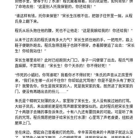
到他手里，便等于打了水漂！程氏藏着掖着，防的就是他，如何肯依？拼
了命地去抢：“这是别人托我保管的，你还给我！”
“谁这样有钱，托你来保管？”宋长生压根不信，把银子往怀里一揣，从程
氏身上翻下来。
程氏从后头抱住他的腰，死也不让他走：“这是我娘给我的！你还给我！”
从未干过农活的程氏该有多大力气？宋长生抓住她的手，一把甩开，趿上
鞋子便朝外跑去。程氏急得连鞋子也顾不得穿，赤着脚便追了出去：“宋长
生！你给我站住！”
宋长生哪里肯听？此时已经跑到大门口，身子一闪便窜了出去。程氏气得
直跺脚，不禁骂道：“宋长生！你个天杀的！你不得好死！”
“作死的小娼妇，你骂谁呢？我看你才不得好死！”朱氏的声音从正房里传
来，“我们长生哪一点对不住你？你却如此咒骂他？你是不是外头有了野汉
子？我警告你，你生是我宋家的人，死是我宋家的鬼，既然进了我宋家的
门，便没有再踏出去的份儿……”
朱氏是个精明又刻薄的女人，家里除了宋长生，无人没有挨过她的打骂。
大姑子凤氏，未出嫁前更是吃骂声跟家常便饭似的。此时程氏把宋长生摸
了十两银子去赌的事告诉朱氏，十有八九还有要回来的可能。可是听了朱
氏的咒骂，程氏情愿把银子给宋长生打水漂！心里骂了声老虔婆，扭脸进
屋摔上门。
坐在床边，想起自己冒着挨打的危险，辛辛苦苦抢来的十两银子就这么没