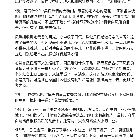
凤瑶接过篮子，搁在屋中由几块木板粗略钉成的小桌上：“谢谢嫂子。”
“嗨，客气什么？”吴氏热情的大嗓门，带着沁透人心的温暖：“正准备做饭
呢？我瞧瞧你做得什么？”吴氏走到灶台前，往锅里一探头，待看到锅里稀
稀落落的几粒米，不由沉下脸：“你就给豆豆吃这个？”再看向凤瑶的目
光，便没有了那股亲热劲儿。
凤瑶接收到她责备的目光，心中叹了口气。谁让吴氏是做母亲的人呢？这
做了母亲的人，但凡见着小小娃儿，便打心底软成一汪水儿，一点儿也舍
不得娃儿难过。吴氏对待自家的两个娃儿，那是疼得不得了，此时见着豆
豆连口饭也吃不起，脸色好得起来才怪！
虽然是凤氏留下来的烂摊子，同凤瑶没什么干系，然而既然占据了凤氏的
身体，便不得不一道儿受了：“嫂子坐，我给你倒水。”凤瑶指了指床边，
拿起灶台上缺口的碗，从缸里舀了一碗清水。这样对待送吃食来的吴氏，
本是失礼。可是谁让家里什么也没有呢？若是张口就撵吴氏回去，更非待
客之道。
“得了，你做饭吧。”吴氏的声音有些冷淡，瞧了眼跟在凤瑶身后小尾巴似
的豆豆，挽起袖子道：“我给你帮忙。”
“不用，嫂子坐。嫂子要是不急着回去吃饭，帮我喂豆豆点吃的，豆豆早就
饿了。”凤瑶说着，往墙角的蔬菜堆走过去。蹲下来翻翻拣拣，最终，在里
面翻出两根软趴趴的胡萝卜，还有两三只仅有鸡蛋大小的土豆。
“那行。”吴氏应声，抱着豆豆坐在小木桩上，将篮子掀开一角，笑眯眯地
说：“瞧舅母给你带了什么？”四五只白面馒头下面，藏着一只油纸包，吴