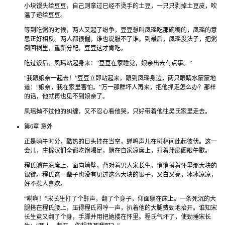
小块馒头给豆豆，自己则拿过已经不烫手的土豆，一只只剥掉土豆皮，吹
温了递给豆豆。
等到吃粥的时候，两人又起了纷争，豆豆想叫凤瑶吃那碗稠的，凤瑶的意
思正好相反。两人都很倔，谁也说服不了谁。到最后，凤瑶没法子，把粥
倒回锅里，重新分配，豆豆这才肯吃。
吃过饭后，凤瑶站起身来：“豆豆在家睡觉，娘亲出去有点事。”
“我跟娘亲一起去！”豆豆立即站起来，跟到凤瑶身边，两只眼睛水蒙蒙地
道：“娘亲，我在家里害怕。”万一那群坏人再来，把他抓走怎么办？那样
的话，他就再也见不到娘亲了。
凤瑶拗不过他的纠缠，又不忍心看他哭，只好带着他往吴氏家里走去。
第6章 意外
正是晌午时分，酷热的日头挂在当空，蝉鸣声儿在树林间此起彼伏。这一
会儿，庄稼汉们全都吃饱喝足，躺在自家凉席上，打着蒲扇阖眼午歇。
程氏躺在凉席上，面向墙壁，背对着男人宋长生，悄悄摸着怀里那大块的
银锭。程氏这一辈子也没有见过这么大块的银子，又白又亮，冰冰凉凉，
好不惹人喜欢。
“嗬啊！”宋长生打了个鼾声，翻了个身子，仰面躺在床上。一条死沉的大
腿搭在程氏腰上，压得程氏闷哼一声，扒着他的大腿费劲地抬开。谁知宋
长生竟又翻了个身，手脚并用把她搂在怀里。程氏气坏了，使劲捶宋长