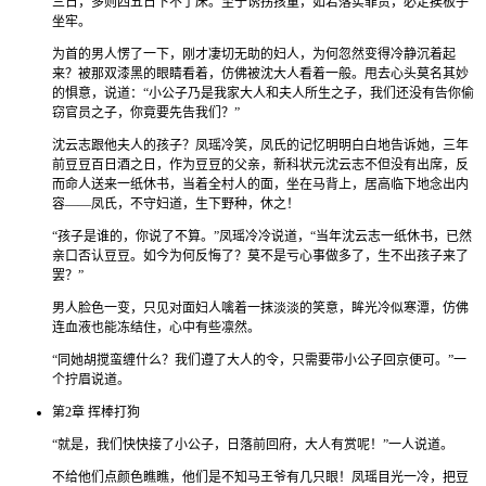
三日，多则四五日下不了床。至于诱拐孩童，如若落实罪责，必定挨板子
坐牢。
为首的男人愣了一下，刚才凄切无助的妇人，为何忽然变得冷静沉着起
来？被那双漆黑的眼睛看着，仿佛被沈大人看着一般。甩去心头莫名其妙
的惧意，说道：“小公子乃是我家大人和夫人所生之子，我们还没有告你偷
窃官员之子，你竟要先告我们？”
沈云志跟他夫人的孩子？凤瑶冷笑，凤氏的记忆明明白白地告诉她，三年
前豆豆百日酒之日，作为豆豆的父亲，新科状元沈云志不但没有出席，反
而命人送来一纸休书，当着全村人的面，坐在马背上，居高临下地念出内
容——凤氏，不守妇道，生下野种，休之！
“孩子是谁的，你说了不算。”凤瑶冷冷说道，“当年沈云志一纸休书，已然
亲口否认豆豆。如今为何反悔了？莫不是亏心事做多了，生不出孩子来了
罢？”
男人脸色一变，只见对面妇人噙着一抹淡淡的笑意，眸光冷似寒潭，仿佛
连血液也能冻结住，心中有些凛然。
“同她胡搅蛮缠什么？我们遵了大人的令，只需要带小公子回京便可。”一
个拧眉说道。
第2章 挥棒打狗
“就是，我们快快接了小公子，日落前回府，大人有赏呢！”一人说道。
不给他们点颜色瞧瞧，他们是不知马王爷有几只眼！凤瑶目光一冷，把豆