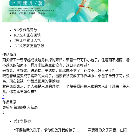
9.6
分
作品评分
0.3
万人
正在阅读
193.5
万
累计人气
116.9
万字
更新字数
作品简介
顶尖特工一朝穿越成被渣男休掉的弃妇，带着一只可怜小包子，住着顶不遮雨、墙
不避风的破屋子，揭开米缸连屁都没有，这日子还咋过？
采野菜、卖野果、进酒楼、平绣坊，凤瑶就不信了，还过不上好日子了？
眼看着破屋变成了崭新的大院子，褴褛衣衫变成了锦衣华服，小包子乐开了花，娘
亲，现在就缺一个貌美顶用的爹爹啦！
就在凤瑶表示，男人都是人渣的时候，一个貌美得闪瞎人眼的男人走了过来，美人
儿，你看本王怎么样？

作品目录
更新至 第366章 大结局

第1章 欺辱
“不要抢我的孩子，求你们放开我的孩子……”一声凄婉的女子声音，在陌