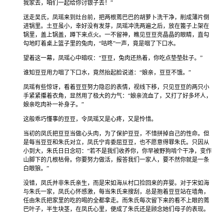
我家去，咱们一起给你讨银子去！”
送走吴氏，凤瑶来到灶台前，把两根蔫巴巴的胡萝卜洗干净，削成薄片倒
进锅里。土豆虽小，幸好没有发芽，凤瑶冲洗两遍之后，放在篦子上架在
锅里，盖上锅盖，蹲下来点火。一不留神，瞧见豆豆亮晶晶的眼睛，直勾
勾地盯着桌上篮子里的兔肉，“咕咚”一声，竟是咽了下口水。
望着这一幕，凤瑶心中暗叹：“豆豆，兔肉还热着，你吃点垫垫肚子。”
谁知豆豆用力咽了下口水，竟然抬起脸说道：“娘亲，豆豆不饿。”
凤瑶有些惊讶，看着豆豆努力隐忍的表情，视线下移，只见豆豆的两只小
手紧紧攥着衣角，显然用了极大的力气：“娘亲流血了，又打了好多坏人，
娘亲吃肉补一补身子。”
这般乖巧懂事的豆豆，令凤瑶又是心疼，又是怜惜。
当初的凤氏把豆豆当做心头肉，为了保护豆豆，不惜拼掉自己的性命。但
是每当豆豆和朱氏对立，凤氏宁肯委屈豆豆，也不愿意得罪朱氏。只因从
小到大，朱氏日日念叨：“若不是我们收养你，你早被野狗啃个干净，变作
山脚下的几根枯骨。你要努力做活，报答我们一家人，要不然你就是一条
白眼狼。”
没错，凤氏并非朱氏亲生，而是宋如海从村口捡回来的弃婴。对于宋如海
与朱氏一家，凤氏心怀感激，每当朱氏来搜刮，总是抱着豆豆站在墙角，
任由朱氏把家里的吃的喝的全都拿走。而朱氏每次留下来的看不上眼的蔫
巴叶子，半生块茎，在凤氏心里，便成了朱氏还是顾念她们母子的表现。