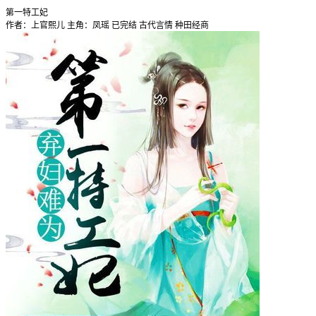
第一特工妃
作者：上官熙儿
主角：凤瑶
已完结
古代言情
种田经商