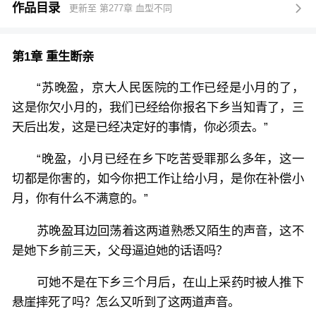
间，零食，成绩，工作，未婚夫，直到她一无所有，最
作品目录
更新至 第277章 血型不同

后连命都还给了姐姐。
第1章 重生断亲
苏晚盈没想到她再次回来了，这次她不要亲人和未婚夫
了，工作可以让，也可以下乡，但断亲书和退婚书必须
“苏晚盈，京大人民医院的工作已经是小月的了，
写。
这是你欠小月的，我们已经给你报名下乡当知青了，三
天后出发，这是已经决定好的事情，你必须去。”
她这一世被迫提前两天坐火车下乡，在火车上遇到了几
“晚盈，小月已经在乡下吃苦受罪那么多年，这一
个军人，不仅救了上一世唯一好朋友的男人，还被大佬
切都是你害的，如今你把工作让给小月，是你在补偿小
给缠上了。
月，你有什么不满意的。”
姐姐多番陷害，最后被揭露是假千金，真正的亲生大女
苏晚盈耳边回荡着这两道熟悉又陌生的声音，这不
儿也受尽苦楚，父母和哥哥们后悔莫及，和她道歉忏
是她下乡前三天，父母逼迫她的话语吗？
悔，可她已经不需要他们的爱和后悔了。
可她不是在下乡三个月后，在山上采药时被人推下
悬崖摔死了吗？怎么又听到了这两道声音。
她被大佬宠着，无条件偏爱着，从小可怜成为了团宠，