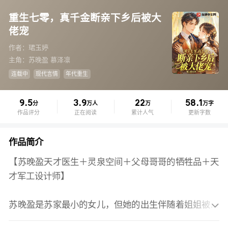
重生七零，真千金断亲下乡后被大
佬宠
作者：珺玉婷
主角：苏晚盈 慕泽凛
连载中
现代言情
年代重生
9.5
3.9
22
58.1
分
万人
万
万字
作品评分
正在阅读
累计人气
更新字数
作品简介
【苏晚盈天才医生＋灵泉空间＋父母哥哥的牺牲品＋天
才军工设计师】
苏晚盈是苏家最小的女儿，但她的出生伴随着姐姐被拐

卖，从此以后她就被要求让姐姐，把衣服让给姐姐，房