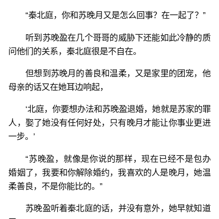
“秦北庭，你和苏晚月又是怎么回事？在一起了？”
听到苏晚盈在几个哥哥的威胁下还能如此冷静的质
问他们的关系，秦北庭很是不自在。
但想到苏晚月的善良和温柔，又是家里的团宠，他
母亲的话又在她耳边响起，
‘北庭，你要想办法和苏晚盈退婚，她就是苏家的罪
人，娶了她没有任何好处，只有晚月才能让你事业更进
一步。’
“苏晚盈，就像是你说的那样，现在已经不是包办
婚姻了，我要和你解除婚约，我喜欢的人是晚月，她温
柔善良，不是你能比的。”
苏晚盈听着秦北庭的话，并没有意外，她早就知道