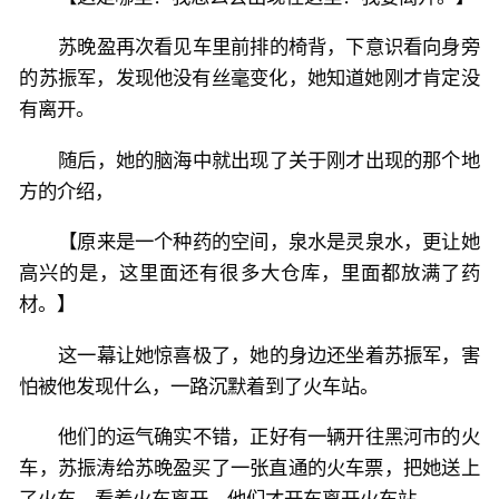
苏晚盈再次看见车里前排的椅背，下意识看向身旁
的苏振军，发现他没有丝毫变化，她知道她刚才肯定没
有离开。
随后，她的脑海中就出现了关于刚才出现的那个地
方的介绍，
【原来是一个种药的空间，泉水是灵泉水，更让她
高兴的是，这里面还有很多大仓库，里面都放满了药
材。】
这一幕让她惊喜极了，她的身边还坐着苏振军，害
怕被他发现什么，一路沉默着到了火车站。
他们的运气确实不错，正好有一辆开往黑河市的火
车，苏振涛给苏晚盈买了一张直通的火车票，把她送上