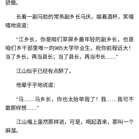
骄傲。
长着一副马脸的常务副乡长马庆，端着酒杯，笑嘻
嘻地说道：
“江乡长，你是咱们翠屏乡最年轻的副乡长，也是
咱们乡干部里唯一的985大学毕业生。祝你前程远大！
当了乡长，再当县长；当了县长，再当市长……”
江山似乎已经有点醉了。
他晕乎乎地说道：
“马……马乡长，你也太抬举我了！我……我可不
敢那样想……”
江山嘴上虽然那样说，可是，喝起酒来，那叫一个
麻溜。