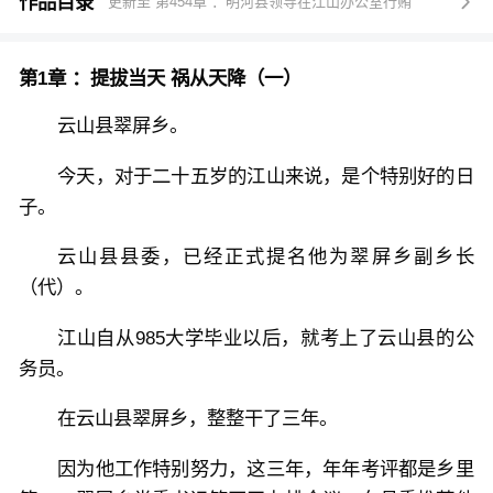
出击，要么将计就计。不会容忍敌人再次欺骗他、诬陷
作品目录
更新至 第454章 ：明河县领导在江山办公室行贿

他。
第1章 ：提拔当天 祸从天降（一）
江山在逆境中，靠着勇气和智慧，永不言败。一路披荆
斩棘，不断逆袭……
云山县翠屏乡。
今天，对于二十五岁的江山来说，是个特别好的日
子。
云山县县委，已经正式提名他为翠屏乡副乡长
（代）。
江山自从985大学毕业以后，就考上了云山县的公
务员。
在云山县翠屏乡，整整干了三年。
因为他工作特别努力，这三年，年年考评都是乡里