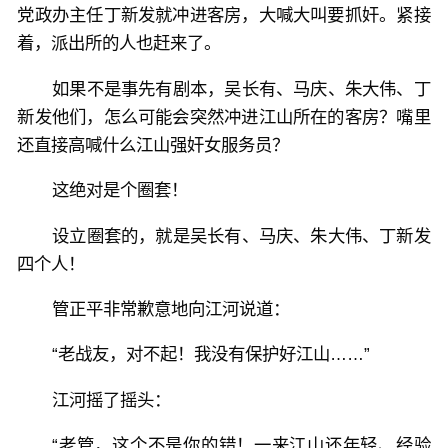
党政办主任丁新发就冲进客房，大喊大叫要抓奸。紧接
着，派出所的人也赶来了。
如果不是事先有剧本，吴长有、马庆、朱大伟、丁
新发他们，怎么可能会突然冲进江山所在的客房？嘴里
还直接高喊什么江山强奸女服务员？
这绝对是个圈套！
设立圈套的，就是吴长有、马庆、朱大伟、丁新发
四个人！
管正平非常歉意地向江河说道：
“老战友，对不起！我没有保护好江山……”
江河摇了摇头：
“老管，这个不是你的错！一来江山还年轻、经验