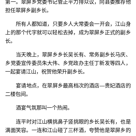
第一。翠屏乡党委书记管正平力排众议，向县委推荐他
担任翠屏乡副乡长。
所有人都知道，只要乡人大常委会一开会，江山身
上的那个代字就可以轻松去掉，成为翠屏乡正式的副乡
长。
当天晚上，翠屏乡乡长吴长有、常务副乡长马庆、
乡党委宣传委员朱大伟、乡党政办主任丁新发等四人，
一起宴请江山，祝贺他荣升副乡长。
宴请地点，在翠屏乡最高档次的酒店—贵妃酒店的
二楼包间。
酒宴气氛那叫一个热闹。
连平时对江山横挑鼻子竖挑眼的乡长吴长有，也是
满面笑容。一连和江山碰了三杯酒，夸赞他是翠屏乡的