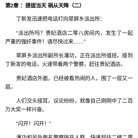
第2章 ：提拔当天 祸从天降（二）
丁新发迅速把电话打向翠屏乡派出所：
“派出所吗？贵妃酒店二零八房间内，发生了一起
严重的强奸事件！请尽快过来……”
翠屏乡派出所副所长潘功，正在派出所值班。接到
丁新发的电话，火速带着两个警察，赶往贵妃酒店。
贵妃酒店外面，已经被看热闹的人，围了一层又一
层。
人们交头接耳，议论纷纷，就像自己刚刚中了二百
万大奖一样兴奋。
“闪开！闪开！”
潘功和另外两名警察拨开人群，快速赶往二楼二零