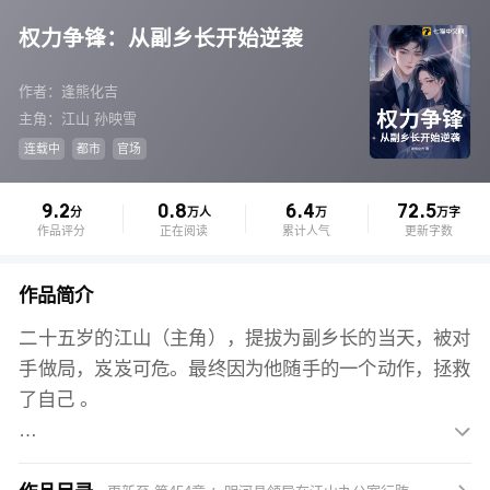
权力争锋：从副乡长开始逆袭
作者：逢熊化吉
主角：江山 孙映雪
连载中
都市
官场
9.2
0.8
6.4
72.5
分
万人
万
万字
作品评分
正在阅读
累计人气
更新字数
作品简介
二十五岁的江山（主角），提拔为副乡长的当天，被对
手做局，岌岌可危。最终因为他随手的一个动作，拯救
了自己 。

就在出事的当天，江山自我官宣：从今以后，要么主动