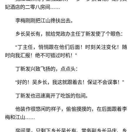
妃酒店的二零八房间……
李梅刚刚把江山搀扶出去。
乡长吴长有，就给党政办主任丁新发使了个眼色：
“丁主任，悄悄跟在他们后面！时刻关注变化！随
时向我汇报！绝不可错过时机！”
丁新发兴致飞扬的，点点头：
“好的！吴乡长，我这就跟着去！保证不会误事！”
丁新发也迅速离开了吃饭的包间。
他装作很悠闲的样子，偷偷摸摸的，在后面跟着李
梅和江山……
房间里，只剩下乡长吴长有、常务副乡长马庆、乡