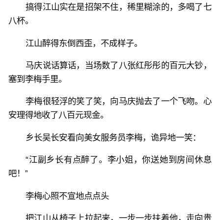
搞得江山实在是招架不住，稀里糊涂的，多喝了七
八杯。
江山醉得东倒西歪，不成样子。
马庆说话算话，当场数了八张红彤彤的百元大钞，
塞到李梅手里。
李梅很轻浮的笑了笑，向马庆抛去了一个飞吻。心
安理得地收了八百元现金。
乡长吴长安看向美女服务员李梅，诡异地一笑：
“江副乡长有点醉了。李小姐，你送她到房间休息
吧！”
李梅心照不宣地点点头
把江山从椅子上拉起来，一步一步扶着他，走向贵