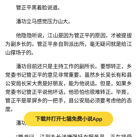
管正平黑着脸说道。
潘功立马感觉压力山大。
他隐隐听说，江山是因为管正平的原因，才被提拔
为副乡长的。管正平亲自到派出所，毫无疑问就是给江
山撑场子的。
潘功目前还只是主持工作的副所长。要想转正，乡
党委书记管正平的意见非常重要。虽然乡长吴长有和县
公安局长宋大贵是好朋友，能为他说话。但是，如果乡
党委书记管正平说他坏话，他恐怕也很难转正。毕竟，
管正平是翠屏乡的一把手，县公安局必须要考虑他的态
度。
下载并打开七猫免费小说App
潘功想了想，说道：
“管书记，江副乡长涉嫌强奸女服务员，正在接受