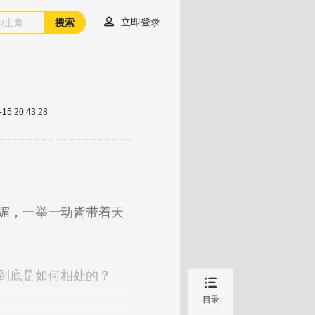

立即登录
搜索
-15 20:43:28

目录