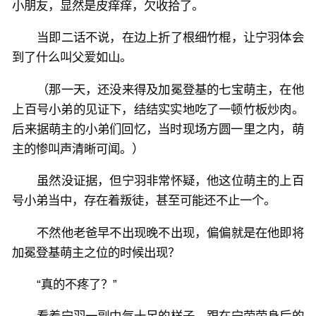
小朋友，显然是皮痒痒，欠收拾了。
当即二话不说，在边上折了根细竹棍，让宁羽体会
到了什么叫父爱如山。
（那一天，还没来得及加冕登基的七宝萌主，在他
上百号小弟的见证下，结结实实地吃了一顿竹板炒肉。
后来据萌主的小弟们回忆，当时现场方圆一里之内，萌
主的惨叫声清晰可闻。）
虽然没证据，但宁羽非常怀疑，他这位萌主的上百
号小弟当中，存在着叛徒，甚至可能还不止一个。
不然他老爸早不出现晚不出现，偏偏就是在他即将
加冕登基萌主之位的时候出现？
“真的不疼了？”