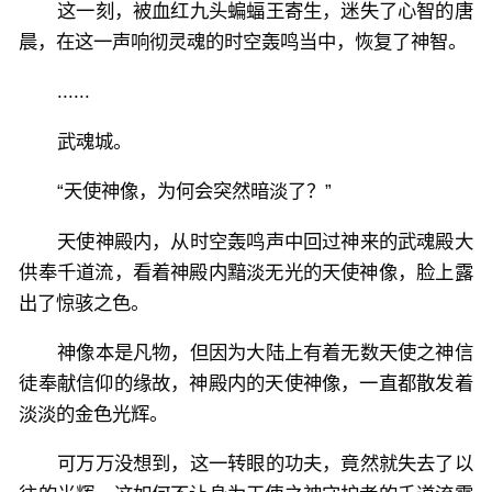
这一刻，被血红九头蝙蝠王寄生，迷失了心智的唐
晨，在这一声响彻灵魂的时空轰鸣当中，恢复了神智。
......
武魂城。
“天使神像，为何会突然暗淡了？”
天使神殿内，从时空轰鸣声中回过神来的武魂殿大
供奉千道流，看着神殿内黯淡无光的天使神像，脸上露
出了惊骇之色。
神像本是凡物，但因为大陆上有着无数天使之神信
徒奉献信仰的缘故，神殿内的天使神像，一直都散发着
淡淡的金色光辉。
可万万没想到，这一转眼的功夫，竟然就失去了以