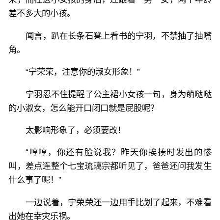
差不多大的小孩。
闻言，趴在长条石凳上看书的宁羽，不禁抽了抽嘴
角。
“宁荣荣，注意你的淑女形象！”
宁羽忍不住提醒了公主裙小女孩一句，身为萌哒哒
的小淑女，怎么能开口闭口就是屁股呢？
太影响形象了，必须要改！
“哼哼，你还有脸说我？昨天你挨揍时发出的惨
叫，差点连整个七宝琉璃宗都听见了，爸爸还问我发生
什么事了呢！”
一边说着，宁荣荣还一边用手比划了起来，不难看
出她在幸灾乐祸。