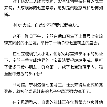
对于还没正式成为魂师，没有任何魂技在身的魂士
来说，大成境界的七宝拳法，绝对是倒吸凉气和恐怖如
斯。
‘神功’大成，自然少不得要‘以武会友’。
这不，昨日下午，宁羽在后山召集了上百号七宝琉
璃宗同龄的小朋友，举行了一场争夺七宝萌主的盛会。
在七宝琉璃宗大小姐，他家远房堂妹宁荣荣的见证
下，宁羽一手大成境界的七宝拳法耍得虎虎生威，吊打
了诸多同龄小朋友，勇夺第一，成了七宝琉璃宗内，孩
童圈中最靓的那个仔！
只可惜，宁羽这位七宝萌主，还没来得及正式加冕
登基，就被他闻讯赶来的老子宁风远强势镇压了。
在宁风远看来，自家的娃娃正在仗着武力欺负其他