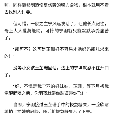
师，同样能够制造恢复伤势的魂力食物，根本就用不着
去找别人讨要。
但可惜，一家之主宁风远发话了，让他长点记性，
母上大人爱莫能助，可怜的宁羽就只能默默承受痛苦
了。
“那可不？这可是芷珊好不容易才她妈妈那儿求来
的！”
没等小女孩玉芷珊回话，边上的宁坤就忍不住开口
了。
“好，不愧是我宁羽的好妹妹，芷珊，等下月初我
觉醒武魂之后，你羽哥就带你装逼带你飞！”
当即，宁羽接过玉芷珊手中的恢复糖果，一脸欣慰
地拍了拍她的肩膀，随后将恢复糖果吞了下去。