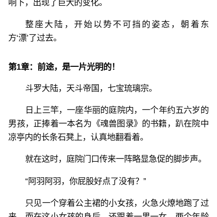
响下，出现了巨大的变化。
整座大陆，开始以势不可挡的姿态，朝着东
方‘漂’了过去。
第1章：前途，是一片光明的！
斗罗大陆，天斗帝国，七宝琉璃宗。
日上三竿，一座华丽的庭院内，一个年约五六岁的
男孩，正捧着一本名为《魂兽图录》的书籍，趴在院中
凉亭内的长条石凳上，认真地翻看着。
就在这时，庭院门口传来一阵略显急促的脚步声。
“阿羽阿羽，你屁股好点了没有？”
只见一个穿着公主裙的小女孩，火急火燎地跑了过
来，而在这小女孩的身后，还跟着一男一女，两个年龄