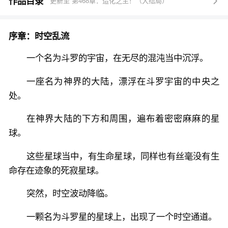
后手起锏落，一锏一个带走所有对手。
作品目录
更新至 第468章：造化之主！（大结局）

......
“抱歉，我只想打死在场的诸位，或者被诸位打死！”
序章：时空乱流
......
这，是一位不是在氪金，就是在氪金路上的食物系魂师
一个名为斗罗的宇宙，在无尽的混沌当中沉浮。
的传说！！！
一座名为神界的大陆，漂浮在斗罗宇宙的中央之
处。
在神界大陆的下方和周围，遍布着密密麻麻的星
球。
这些星球当中，有生命星球，同样也有丝毫没有生
命存在迹象的死寂星球。
突然，时空波动降临。
一颗名为斗罗星的星球上，出现了一个时空通道。