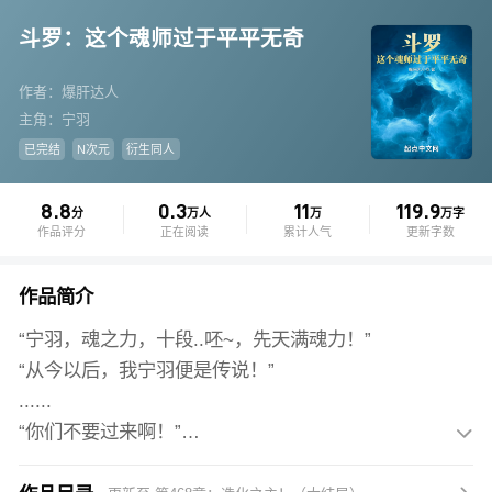
斗罗：这个魂师过于平平无奇
作者：爆肝达人
主角：宁羽
已完结
N次元
衍生同人
8.8
0.3
11
119.9
分
万人
万
万字
作品评分
正在阅读
累计人气
更新字数
作品简介
“宁羽，魂之力，十段..呸~，先天满魂力！”
“从今以后，我宁羽便是传说！”
......
“你们不要过来啊！”

魂师大赛上，宁羽一脸惊恐的看着包围自己的对手，随