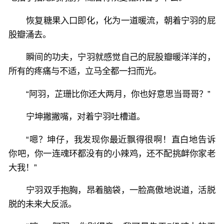
恢复糖果入口即化，化为一道暖流，朝着宁羽的屁
股瓣涌去。
瞬间的功夫，宁羽就感觉自己的屁股瓣暖洋洋的，
所有的疼痛与不适，立马全都一扫而光。
“阿羽，芷珊比你还大两月，你也好意思当哥哥？”
宁坤撇撇嘴，对着宁羽吐槽道。
“嗯？坤仔，我发现你最近飘得很啊！直白地告诉
你吧，你一连魂环都没有的小辣鸡，还不配挑衅你家老
大我！”
宁羽双手抱胸，昂着脑袋，一脸高傲地说道，活脱
脱的未来大反派。