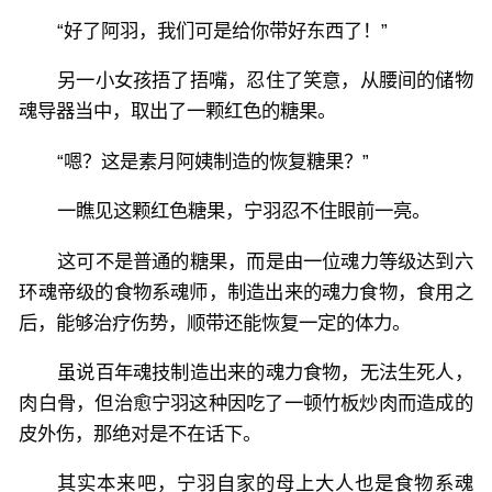
“好了阿羽，我们可是给你带好东西了！”
另一小女孩捂了捂嘴，忍住了笑意，从腰间的储物
魂导器当中，取出了一颗红色的糖果。
“嗯？这是素月阿姨制造的恢复糖果？”
一瞧见这颗红色糖果，宁羽忍不住眼前一亮。
这可不是普通的糖果，而是由一位魂力等级达到六
环魂帝级的食物系魂师，制造出来的魂力食物，食用之
后，能够治疗伤势，顺带还能恢复一定的体力。
虽说百年魂技制造出来的魂力食物，无法生死人，
肉白骨，但治愈宁羽这种因吃了一顿竹板炒肉而造成的
皮外伤，那绝对是不在话下。
其实本来吧，宁羽自家的母上大人也是食物系魂