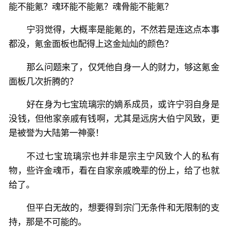
能不能氪？魂环能不能氪？魂骨能不能氪？
宁羽觉得，大概率是能氪的，不然若是连这点本事
都没，氪金面板也配得上这金灿灿的颜色？
那么问题来了，仅凭他自身一人的财力，够这氪金
面板几次折腾的？
好在身为七宝琉璃宗的嫡系成员，或许宁羽自身是
没钱，但他家亲戚有钱啊，尤其是远房大伯宁风致，更
是被誉为大陆第一神豪！
不过七宝琉璃宗也并非是宗主宁风致个人的私有
物，些许金魂币，看在自家亲戚晚辈的份上，给了也就
给了。
但平白无故的，想要得到宗门无条件和无限制的支
持，那是不可能的。