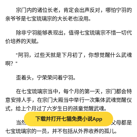
宗门内的诸位长老，肯定会出声反对，哪怕宁羽的
亲爷爷是七宝琉璃宗的大长老也没用。
除非宁羽能够表现出，值得七宝琉璃宗不惜一切代
价培养的天赋。
“阿羽，过些天就是下月初了，你想觉醒什么武魂
啊？”
歪着头，宁荣荣问着宁羽。
在七宝琉璃宗当中，每个月的第一天，宗门都会特
意安排人手，在宗门大殿当中举行一次集体武魂觉醒仪
式，给上个月过了六岁生日的孩童觉醒武魂。
下载并打开七猫免费小说App
当然，有资格在宗门大殿内觉醒武魂的，父母都是
七宝琉璃宗的一员，并不包括从外界收养的孤儿。