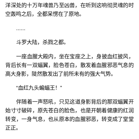
洋深处的十万年魂兽乃至凶兽，在听到这响彻灵魂的时
空轰鸣之后，全都呆愣在了原地。
......
斗罗大陆，杀戮之都。
一座血腥大殿内，坐在宝座之上，身披血红披风，
背后长有一双蝠翼，脸色苍白，散发着血腥邪恶气息的
高大身影，陡然散发出了前所未有的强大气势。
“血红九头蝙蝠王！”
伴随着一声怒吼，只见这道身影背后的那双蝠翼开
始寸寸破碎，原先苍白的脸色，也是开朝着健康的红润
转变，一身气息，也从原本的血腥邪恶，转变成了堂堂
正正。