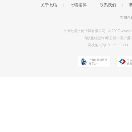
关于七猫
|
七猫招聘
|
联系我们
|
客服电话
上海七猫文化传媒有限公司 © 2017 www.qimao.c
出版物经营许可证 新出发沪批字第Y7
网视备 (沪)0202500009