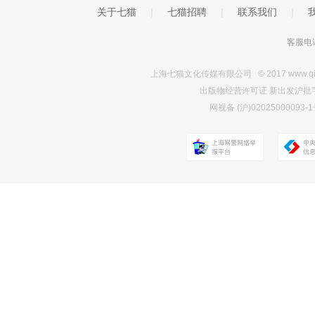
关于七猫
|
七猫招聘
|
联系我们
|
客服电话
上海七猫文化传媒有限公司 © 2017 www.qimao.c
出版物经营许可证 新出发沪批字第Y7
网视备 (沪)0202500009