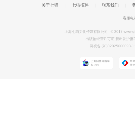
关于七猫
|
七猫招聘
|
联系我们
|
客服电话
上海七猫文化传媒有限公司 © 2017 www.qimao.c
出版物经营许可证 新出发沪批字第Y7
网视备 (沪)0202500009