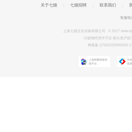
关于七猫
|
七猫招聘
|
联系我们
|
客服电话
上海七猫文化传媒有限公司 © 2017 www.qimao.c
出版物经营许可证 新出发沪批字第Y7
网视备 (沪)0202500009