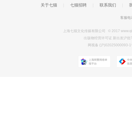
关于七猫
|
七猫招聘
|
联系我们
|
客服电话
上海七猫文化传媒有限公司 © 2017 www.qimao.c
出版物经营许可证 新出发沪批字第Y7
网视备 (沪)0202500009