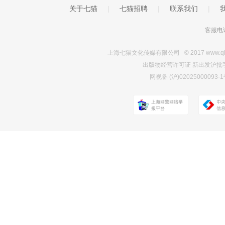
关于七猫
|
七猫招聘
|
联系我们
|
客服电话
上海七猫文化传媒有限公司 © 2017 www.qimao.c
出版物经营许可证 新出发沪批字第Y7
网视备 (沪)0202500009