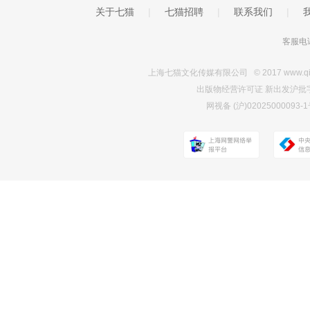
关于七猫
|
七猫招聘
|
联系我们
|
客服电话
上海七猫文化传媒有限公司 © 2017 www.qimao.c
出版物经营许可证 新出发沪批字第Y7
网视备 (沪)0202500009