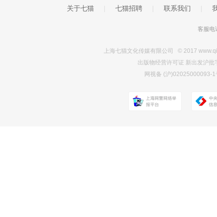
关于七猫
|
七猫招聘
|
联系我们
|
客服电话
上海七猫文化传媒有限公司 © 2017 www.qimao.c
出版物经营许可证 新出发沪批字第Y7
网视备 (沪)0202500009