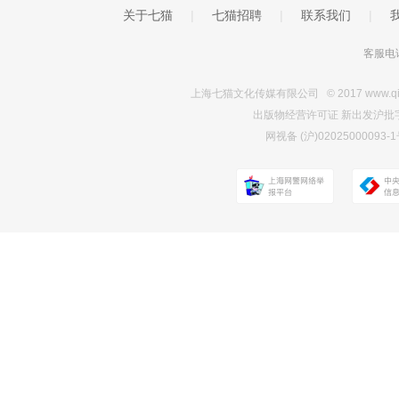
关于七猫
|
七猫招聘
|
联系我们
|
客服电话
上海七猫文化传媒有限公司 © 2017 www.qimao.c
出版物经营许可证 新出发沪批字第Y7
网视备 (沪)0202500009