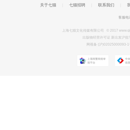
关于七猫
|
七猫招聘
|
联系我们
|
客服电话
上海七猫文化传媒有限公司 © 2017 www.qimao.c
出版物经营许可证 新出发沪批字第Y7
网视备 (沪)0202500009