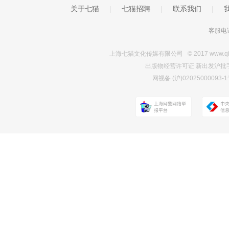
关于七猫
|
七猫招聘
|
联系我们
|
客服电话
上海七猫文化传媒有限公司 © 2017 www.qimao.c
出版物经营许可证 新出发沪批字第Y7
网视备 (沪)0202500009