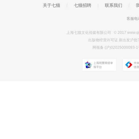
关于七猫
|
七猫招聘
|
联系我们
|
客服电话
上海七猫文化传媒有限公司 © 2017 www.qimao.c
出版物经营许可证 新出发沪批字第Y7
网视备 (沪)0202500009